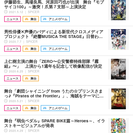
伊藤節生、馬場良馬、河原田巧也が出演 舞台『モブ
サイコ100』～激突！爪第７支部～上演決定
2021.5.12 ｜ SPICER
ニュース
舞台
アニメ/ゲーム
男性俳優✕声優のバディによる新世代クロスメディア
プロジェクト『絶響MUSICA THE STAGE』日替わ…
2020.7.7 ｜ SPICER
ニュース
舞台
アニメ/ゲーム
上仁樹主演の舞台「ZERO〜公安警察特殊部隊『霧
組』〜」 上演から1週年を記念して映像配信が決定
2020.6.25 ｜ SPICER
ニュース
舞台
舞台「劇団シャイニング from うたの☆プリンスさま
っ♪『Pirates of the Frontier』」、海賊をテーマに…
2020.5.21 ｜ SPICER
ニュース
舞台
アニメ/ゲーム
舞台『弱虫ペダル』SPARE BIKE篇～Heroes～、イラ
ストキービジュアルが発表
2020.4.29 ｜ SPICER