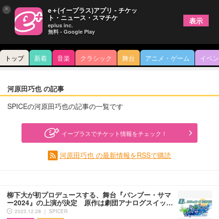
×
e＋(イープラス)アプリ - チケッ
ト・ニュース・スマチケ
表示
eplus inc.
無料 - Google Play
トップ
新着
音楽
クラシック
舞台
アニメ・ゲーム
イベン
河原田巧也 の記事
SPICEの河原田巧也の記事の一覧です
イープラスでチケット情報をチェック！
河原田巧也 の最新情報をRSSで購読
柳下大が初プロデュースする、舞台『バンブー・サマ
ー2024』の上演が決定 原作は劇団アナログスイッ…
2023.12.28 ｜ SPICER