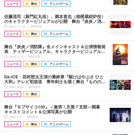
ニュース
舞台
アニメ/ゲーム
佐藤流司（新門紅丸役）、郷本直也（相模屋紺炉役）
のキャラクタービジュアルが公開 舞台『炎炎ノ消…
2021.11.10 ｜ SPICER
ニュース
舞台
アニメ/ゲーム
舞台『炎炎ノ消防隊』全メインキャスト＆公演情報発
表 ティザービジュアル、キャラクタービジュアル…
2021.11.6 ｜ SPICER
ニュース
舞台
アニメ/ゲーム
Da-iCE・花村想太主演の最終章『駆けはやぶさ ひと
大和』テレビ初放送 青年剣士を描く舞台『ものの…
2021.9.29 ｜ SPICER
ニュース
舞台
舞台『モブサイコ100』～激突！爪第７支部～開幕
キャストコメント＆公演写真が公開
2021.8.7 ｜ SPICER
ニュース
舞台
アニメ/ゲーム