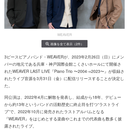
WEAVER
画像を全て表示（2件）
3ピースピアノバンド・WEAVERが、2023年2月26日（日）にメン
バーの地元である兵庫・神戸国際会館こくさいホールにて開催さ
れたWEAVER LAST LIVE『Piano Trio 〜2004→2023〜』が収録さ
れたライブ音源を3月31日（金）に配信リリースすることが決定し
た。
同公演は、2022年4月に解散を発表し、結成から18年、デビュー
から約13年というバンドの活動歴史に終止符を打つ“ラストライ
ブ”で、2022年10月に発売されたラストアルバムとなる
『WEAVER』をはじめとする楽曲やこれまでの代表曲も数多く披
露されたライブ。