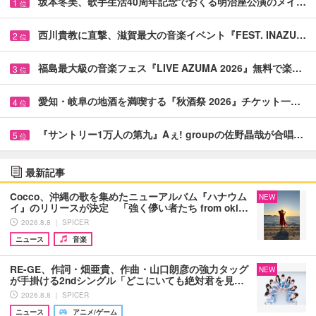
坂本冬美、歌手生活40周年記念でおくる明治座公演のメイ…
1
位
西川貴教に直撃、滋賀最大の音楽イベント『FEST. INAZU…
2
位
福島最大級の音楽フェス『LIVE AZUMA 2026』無料で楽…
3
位
愛知・岐阜の地酒を満喫する『秋酒祭 2026』チケット一…
4
位
『サントリー1万人の第九』Aぇ! groupの佐野晶哉が合唱…
5
位
最新記事
Cocco、沖縄の歌を集めたニューアルバム『ハナウム
NEW
イ』のリリースが決定 「強く儚い者たち from oki…
2026.8.8 ｜ SPICER
ニュース
音楽
RE-GE、作詞・畑亜貴、作曲・山口朗彦の強力タッグ
NEW
が手掛ける2ndシングル「どこにいても絶対君を見…
2026.8.8 ｜ SPICER
ニュース
アニメ/ゲーム