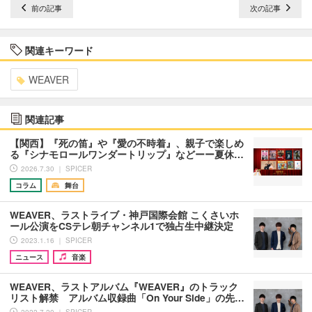
前の記事
次の記事
関連キーワード
WEAVER
関連記事
【関西】『死の笛』や『愛の不時着』、親子で楽しめ
る『シナモロールワンダートリップ』などーー夏休…
2026.7.30 ｜ SPICER
コラム
舞台
WEAVER、ラストライブ・神戸国際会館 こくさいホ
ール公演をCSテレ朝チャンネル1で独占生中継決定
2023.1.16 ｜ SPICER
ニュース
音楽
WEAVER、ラストアルバム『WEAVER』のトラック
リスト解禁 アルバム収録曲「On Your Side」の先…