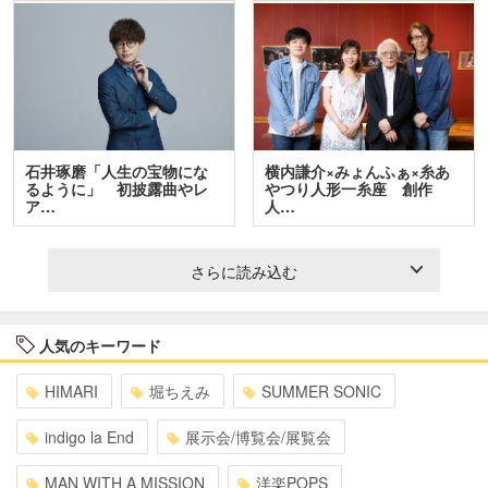
石井琢磨「人生の宝物にな
横内謙介×みょんふぁ×糸あ
るように」 初披露曲やレ
やつり人形一糸座 創作
ア…
人…
さらに読み込む
人気のキーワード
HIMARI
堀ちえみ
SUMMER SONIC
indigo la End
展示会/博覧会/展覧会
MAN WITH A MISSION
洋楽POPS