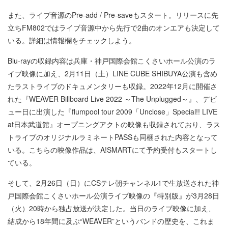
また、ライブ音源のPre-add / Pre-saveもスタート。リリースに先
立ちFM802ではライブ音源中から先行で2曲のオンエアも決定して
いる。詳細は情報欄をチェックしよう。
Blu-rayの収録内容は兵庫・神戸国際会館こくさいホール公演のラ
イブ映像に加え、2月11日（土）LINE CUBE SHIBUYA公演も含め
たラストライブのドキュメンタリーも収録。2022年12月に開催さ
れた『WEAVER Billboard Live 2022 ～The Unplugged～』、デビ
ュー日に出演した『flumpool tour 2009「Unclose」Special!! LIVE
at日本武道館』オープニングアクトの映像も収録されており、ラス
トライブのオリジナルラミネートPASSも同梱された内容となって
いる。こちらの映像作品は、A!SMARTにて予約受付もスタートし
ている。
そして、2月26日（日）にCSテレ朝チャンネル1で生放送された神
戸国際会館こくさいホール公演ライブ映像の『特別版』が3月28日
（火）20時から独占放送が決定した。当日のライブ映像に加え、
結成から18年間に及ぶ“WEAVER”というバンドの歴史を、これま