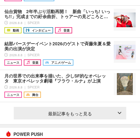
仙台貨物 2年半ぶり活動再開！ 新曲「いっち! いっ
ち!!」完成までの紆余曲折、トゥアーの見どころと…
2026.8.8 ｜ SPICER
動画
インタビュー
音楽
結那バースデーイベント2026のゲストで斉藤朱夏＆愛
美の出演が決定
2026.8.8 ｜ SPICER
ニュース
音楽
アニメ/ゲーム
月の世界での出来事を描いた、少しSF的なオペレッ
タ 東京オペレッタ劇場『フラウ・ルナ』が上演
2026.8.8 ｜ SPICER
ニュース
舞台
最新記事をもっと見る
POWER PUSH