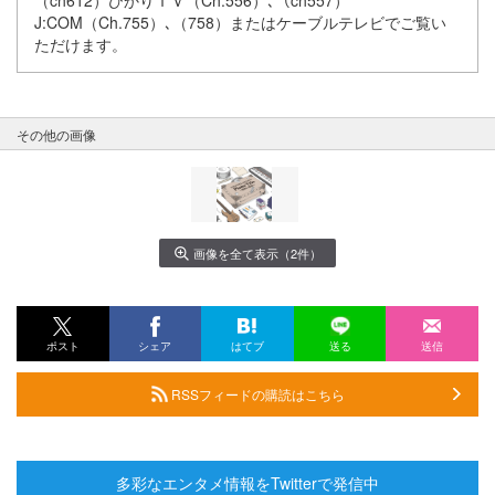
（ch612）ひかりＴＶ（Ch.556）､（ch557）
J:COM（Ch.755）､（758）またはケーブルテレビでご覧い
ただけます。
その他の画像
画像を全て表示（2件）
ポスト
シェア
はてブ
送る
送信
RSSフィードの購読はこちら
多彩なエンタメ情報をTwitterで発信中