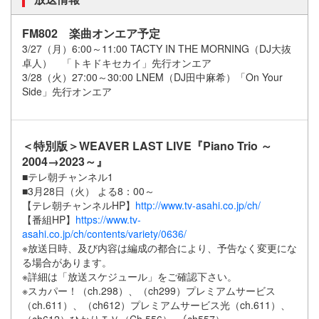
FM802 楽曲オンエア予定
3/27（月）6:00～11:00 TACTY IN THE MORNING（DJ大抜
卓人） 「トキドキセカイ」先行オンエア
3/28（火）27:00～30:00 LNEM（DJ田中麻希）「On Your
Side」先行オンエア
＜特別版＞WEAVER LAST LIVE『Piano Trio ～
2004→2023～』
■テレ朝チャンネル1
■3月28日（火） よる8：00～
【テレ朝チャンネルHP】
http://www.tv-asahi.co.jp/ch/
【番組HP】
https://www.tv-
asahi.co.jp/ch/contents/variety/0636/
※放送日時、及び内容は編成の都合により、予告なく変更にな
る場合があります。
※詳細は「放送スケジュール」をご確認下さい。
※スカパー！（ch.298）、（ch299）プレミアムサービス
（ch.611）、（ch612）プレミアムサービス光（ch.611）、