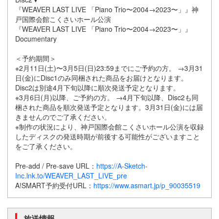
『WEAVER LAST LIVE 「Piano Trio〜2004→2023〜」』神
戸国際会館こくさいホール公演
『WEAVER LAST LIVE 「Piano Trio〜2004→2023〜」』
Documentary
＜予約期間＞
※2月11日(土)〜3月5日(日)23:59までにご予約の方。 →3月31
日(金)にDisc1のみ同梱された商品をお届けとなります。
Disc2は別途4月下旬以降に順次発送予定となります。
※3月6日(月)以降、ご予約の方。 →4月下旬以降、Disc2も同
梱された商品を順次発送予定となります。3月31日(金)には届
きませんのでご了承ください。
※制作の状況により、神戸国際会館こくさいホール公演を収録
したディスクの発送時期が前後する可能性がございますこと
をご了承ください。
Pre-add / Pre-save URL：
https://A-Sketch-
Inc.lnk.to/WEAVER_LAST_LIVE_pre
A!SMART予約受付URL：
https://www.asmart.jp/p_90035519
放送情報