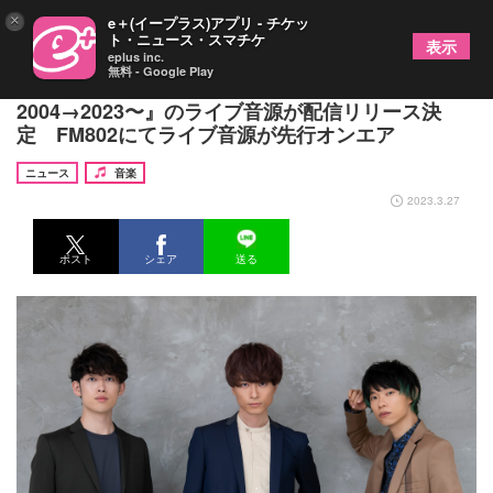
×
e＋(イープラス)アプリ - チケッ
ト・ニュース・スマチケ
表示
eplus inc.
無料 - Google Play
WEAVER、ラストライブ『Piano Trio 〜
2004→2023〜』のライブ音源が配信リリース決
定 FM802にてライブ音源が先行オンエア
ニュース
音楽
2023.3.27
ポスト
シェア
送る