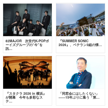
82MAJOR 次世代K-POPボ
『SUMMER SONIC
ーイズグループの“今”を
2026』、ベテラン3組の懐…
訊…
『スタクラ 2026 in 横浜』
「同窓会にはしたくない」
が開幕 今年も多彩なス
――15年ぶりに集う「第…
テ…