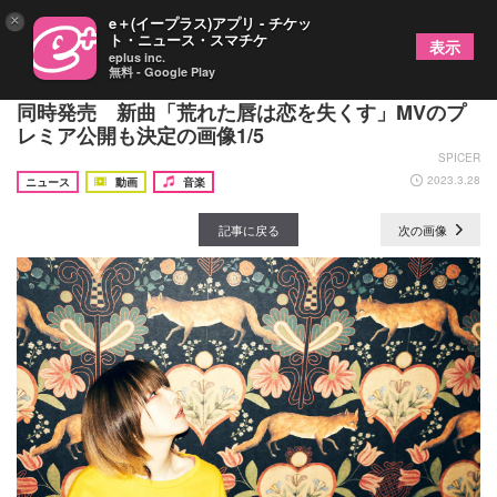
×
e＋(イープラス)アプリ - チケッ
ト・ニュース・スマチケ
表示
eplus inc.
無料 - Google Play
aiko、初のアナログレコード第一弾で4タイトルを
同時発売 新曲「荒れた唇は恋を失くす」MVのプ
レミア公開も決定の画像1/5
SPICER
2023.3.28
ニュース
動画
音楽
記事に戻る
次の画像