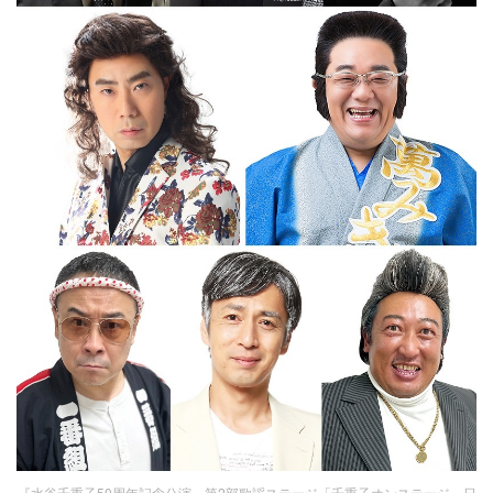
『水谷千重子50周年記念公演』第2部歌謡ステージ「千重子オンステージ」日