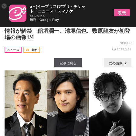
×
e＋(イープラス)アプリ - チケッ
ト・ニュース・スマチケ
表示
eplus inc.
無料 - Google Play
水谷千重子50周年記念公演、歌謡ステージのゲスト
情報が解禁 稲垣潤一、清塚信也、数原龍友が初登
場の画像1/4
SPICER
2023.3.31
ニュース
舞台
記事に戻る
次の画像