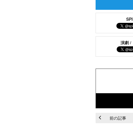
S
演劇 /
前の記事