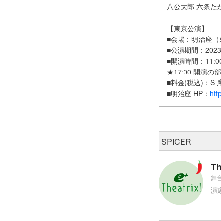
八公太郎 六条た
【東京公演】
■会場：明治座（東
■公演期間：2023 年
■開演時間：11:00
★17:00 開
■料金(税込)：S 席
■明治座 HP：
htt
SPICER
Th
舞台
演