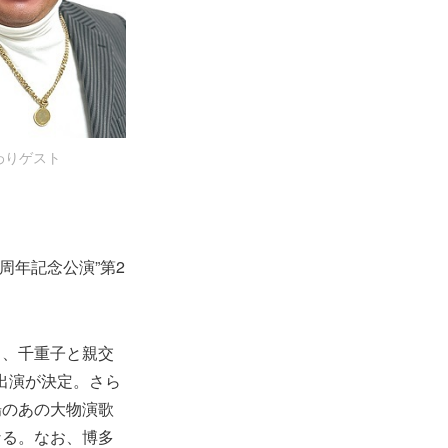
わりゲスト
周年記念公演”第2
。
と、千重子と親交
)の出演が決定。さら
場のあの大物演歌
なる。なお、博多