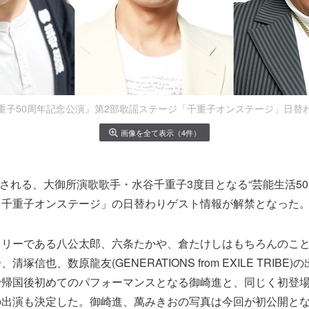
重子50周年記念公演』第2部歌謡ステージ「千重子オンステージ」日替
画像を全て表示（4件）
上演される、大御所演歌歌手・水谷千重子3度目となる“芸能生活50
「千重子オンステージ」の日替わりゲスト情報が解禁となった
ミリーである八公太郎、六条たかや、倉たけしはもちろんのこ
塚信也、数原龍友(GENERATIONS from EXILE TRIBE
で帰国後初めてのパフォーマンスとなる御崎進と、同じく初登
の出演も決定した。御崎進、萬みきおの写真は今回が初公開と