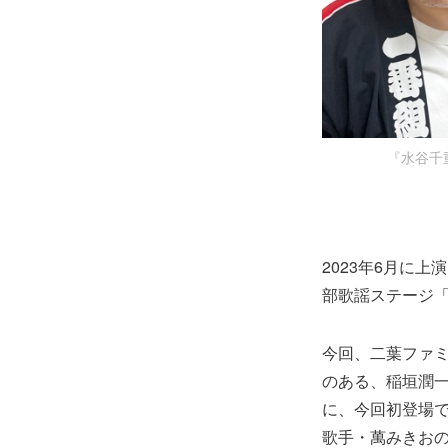
『水谷千
2023年6月に
部歌謡ステージ
今回、二葉ファ
のある、稲垣潤一、清
に、今回初登場
歌手・萬みきお