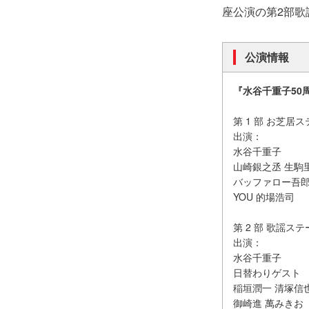
座公演の第2部
公演情報
『水谷千重子50
第 1 部 お芝
出演：
水谷千重子
山崎銀之丞 生駒
バッファロー吾郎 
YOU 的場浩司
第 2 部 歌謡ス
出演：
水谷千重子
日替わりゲスト
稲垣潤一 清塚信也 数
御崎進 萬みきお