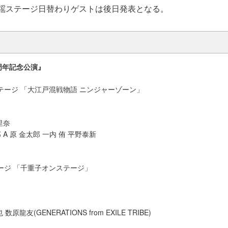
歌謡ステージ日替わりゲストは後日発表となる。
周年記念公演』
居ステージ 「大江戸混戦物語 ニンジャーゾーン」
⾥奈
A 原 金太郎 一内 侑 平野泰新
テージ 「千重子オンステージ」
原龍友(GENERATIONS from EXILE TRIBE)