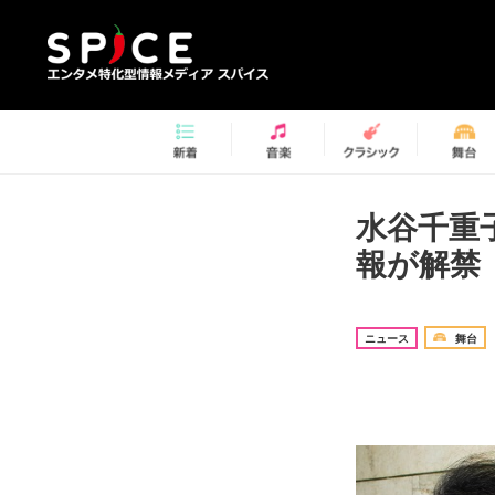
水谷千重
報が解禁
ニュース
舞台