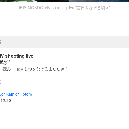
IRIS MONDO MV shooting live "昔日をなぞる瞬き"
報
 shooting live
瞬き"
ル読み（ せきじつをなぞるまたたき ）
日(土）
om/chikamichi_otem
 12:30
T