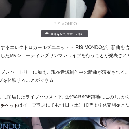
IRIS MONDO
画像を全て表示（2件）
するエレクトロガールズユニット・IRIS MONDOが、新曲を
にしたMVシューティングワンマンライブを行うことが発表され
イブレパートリーに加え、現在音源制作中の新曲が演奏される
ブを体験することができる。
12月に閉店したライブハウス・下北沢GARAGE跡地にこの1月
、
はイープラスにて4月1日（土）10時より発売開始と