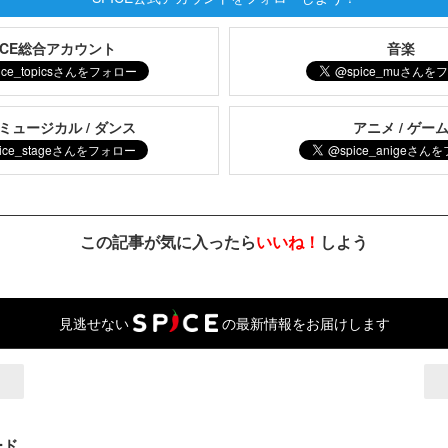
PICE総合アカウント
音楽
 ミュージカル / ダンス
アニメ / ゲー
この記事が気に入ったら
いいね！
しよう
見逃せない
の最新情報をお届けします
ード