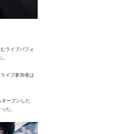
含むライブパフォ
た。
。ライブ参加者は
からオープンした
なった。