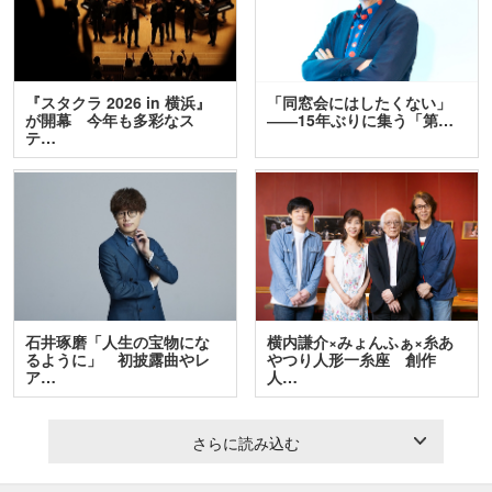
『スタクラ 2026 in 横浜』
「同窓会にはしたくない」
が開幕 今年も多彩なス
――15年ぶりに集う「第…
テ…
石井琢磨「人生の宝物にな
横内謙介×みょんふぁ×糸あ
るように」 初披露曲やレ
やつり人形一糸座 創作
ア…
人…
さらに読み込む