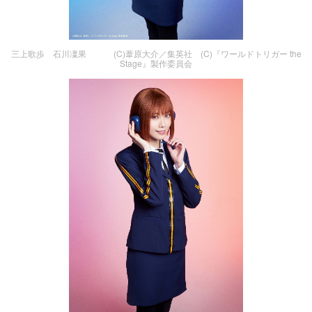
三上歌歩 石川凜果 (C)葦原大介／集英社 (C)『ワールドトリガー the
Stage』製作委員会