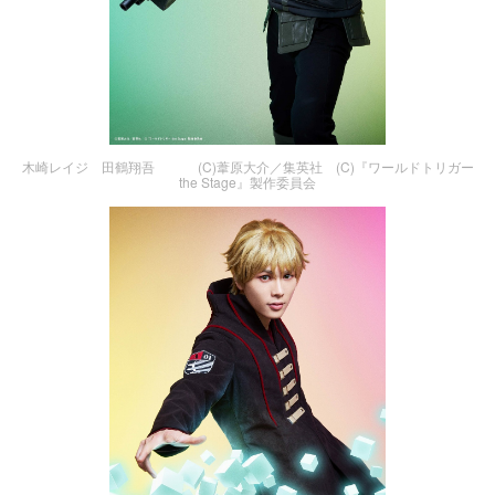
木崎レイジ 田鶴翔吾 (C)葦原大介／集英社 (C)『ワールドトリガー
the Stage』製作委員会