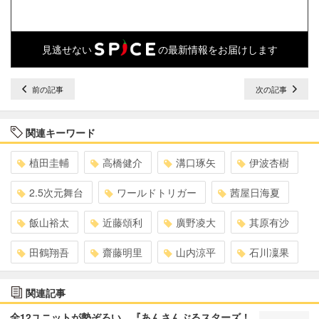
見逃せない
の最新情報をお届けします
前の記事
次の記事
関連キーワード
植田圭輔
高橋健介
溝口琢矢
伊波杏樹
2.5次元舞台
ワールドトリガー
茜屋日海夏
飯山裕太
近藤頌利
廣野凌大
其原有沙
田鶴翔吾
齋藤明里
山内涼平
石川凜果
関連記事
全12ユニットが勢ぞろい 『あんさんぶるスターズ！