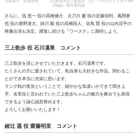
武富桜子 伊波杏樹 (C)葦原大介／集英社 (C)『ワールドトリガー the
Stage』製作委員会
さらに、迅 悠一 役の高橋健介、太刀川 慶 役の近藤頌利、風間蒼
也 役の廣野凌大、緑川 駿 役の高橋陸人、佐鳥 賢 役の山内涼平の
映像出演も決定。躍進し続ける『ワーステ』に期待しよう。
三上歌歩 役 石川凜果 コメント
三上歌歩を演じさせていただきます。石川凜果です。
たくさんの方に愛されていて、私自身も大好きな作品。関わるこ
とができ本当に光栄に思います。
ランク戦の実況ということで、細やかな気遣いができて聞き上
手、名実況と言われていた三上歌歩ちゃんの魅力を舞台でも表現
できるよう誠心誠意努めます。
よろしくお願いいたします！
綾辻 遥 役 齋藤明里 コメント