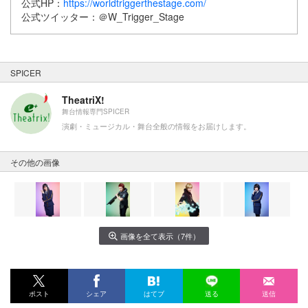
公式HP：
https://worldtriggerthestage.com/
公式ツイッター：＠W_Trigger_Stage
SPICER
TheatriX!
舞台情報専門SPICER
演劇・ミュージカル・舞台全般の情報をお届けします。
その他の画像
画像を全て表示（7件）
ポスト
シェア
はてブ
送る
送信