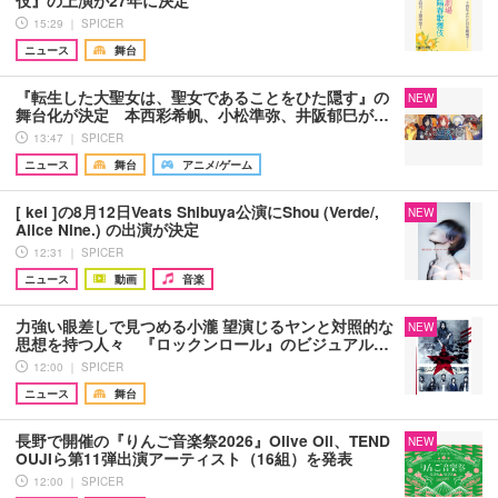
15:29 ｜ SPICER
ニュース
舞台
『転生した大聖女は、聖女であることをひた隠す』の
NEW
舞台化が決定 本西彩希帆、小松準弥、井阪郁巳が…
13:47 ｜ SPICER
ニュース
舞台
アニメ/ゲーム
[ kei ]の8月12日Veats Shibuya公演にShou (Verde/,
NEW
Alice Nine.) の出演が決定
12:31 ｜ SPICER
ニュース
動画
音楽
力強い眼差しで見つめる小瀧 望演じるヤンと対照的な
NEW
思想を持つ人々 『ロックンロール』のビジュアル…
12:00 ｜ SPICER
ニュース
舞台
長野で開催の『りんご音楽祭2026』Olive Oil、TEND
NEW
OUJIら第11弾出演アーティスト（16組）を発表
12:00 ｜ SPICER