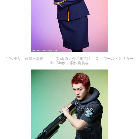
宇佐美栞 茜屋日海夏 (C)葦原大介／集英社 (C)『ワールドトリガー
the Stage』製作委員会