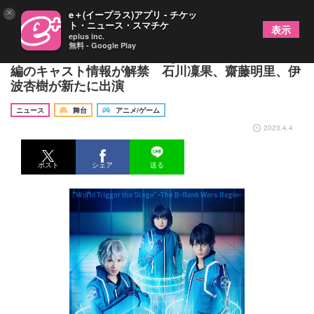
×
e＋(イープラス)アプリ - チケッ
ト・ニュース・スマチケ
表示
eplus inc.
無料 - Google Play
『ワールドトリガー the Stage』B級ランク戦開始
編のキャスト情報が解禁 石川凜果、齋藤明里、伊
波杏樹が新たに出演
ニュース
舞台
アニメ/ゲーム
2023.4.4
ポスト
シェア
送る