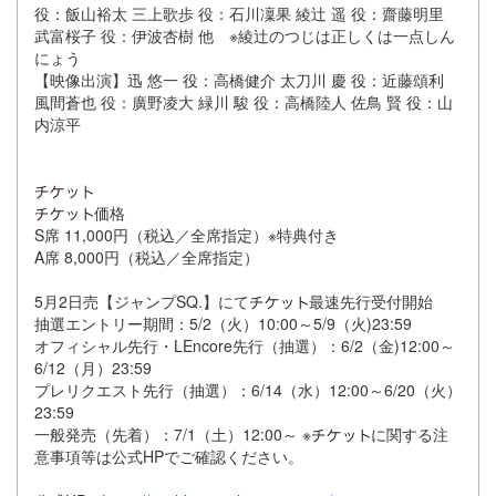
役：飯山裕太 三上歌歩 役：石川凜果 綾辻 遥 役：齋藤明里
武富桜子 役：伊波杏樹 他 ※綾辻のつじは正しくは一点しん
にょう
【映像出演】迅 悠一 役：高橋健介 太刀川 慶 役：近藤頌利
風間蒼也 役：廣野凌大 緑川 駿 役：高橋陸人 佐鳥 賢 役：山
内涼平
価格
S席 11,000円（税込／全席指定）※特典付き
A席 8,000円（税込／全席指定）
5月2日売【ジャンプSQ.】にて
最速先行受付開始
抽選エントリー期間：5/2（火）10:00～5/9（火)23:59
オフィシャル先行・LEncore先行（抽選）：6/2（金)12:00～
6/12（月）23:59
プレリクエスト先行（抽選）：6/14（水）12:00～6/20（火）
23:59
一般発売（先着）：7/1（土）12:00～ ※
に関する注
意事項等は公式HPでご確認ください。