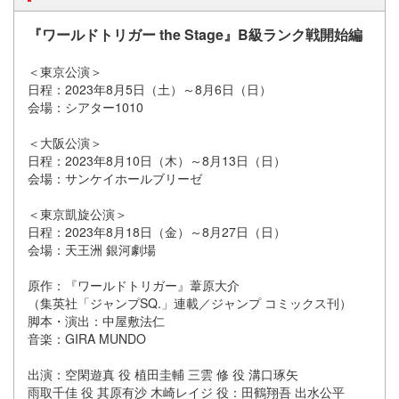
『ワールドトリガー the Stage』B級ランク戦開始編
＜東京公演＞
日程：2023年8月5日（土）～8月6日（日）
会場：シアター1010
＜大阪公演＞
日程：2023年8月10日（木）～8月13日（日）
会場：サンケイホールブリーゼ
＜東京凱旋公演＞
日程：2023年8月18日（金）～8月27日（日）
会場：天王洲 銀河劇場
原作：『ワールドトリガー』葦原大介
（集英社「ジャンプSQ.」連載／ジャンプ コミックス刊）
脚本・演出：中屋敷法仁
音楽：GIRA MUNDO
出演：空閑遊真 役 植田圭輔 三雲 修 役 溝口琢矢
雨取千佳 役 其原有沙 木崎レイジ 役：田鶴翔吾 出水公平