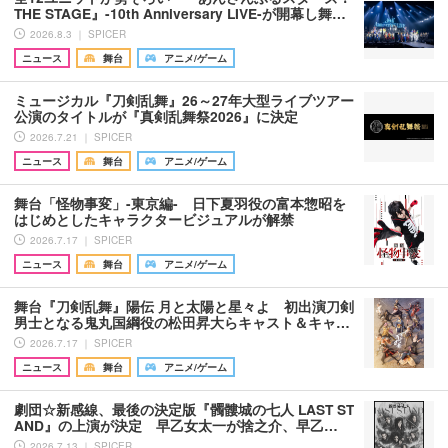
THE STAGE』-10th Anniversary LIVE-が開幕し舞…
2026.8.3 ｜ SPICER
ニュース
舞台
アニメ/ゲーム
ミュージカル『刀剣乱舞』26～27年大型ライブツアー
公演のタイトルが『真剣乱舞祭2026』に決定
2026.7.21 ｜ SPICER
ニュース
舞台
アニメ/ゲーム
舞台「怪物事変」-東京編- 日下夏羽役の富本惣昭を
はじめとしたキャラクタービジュアルが解禁
2026.7.17 ｜ SPICER
ニュース
舞台
アニメ/ゲーム
舞台『刀剣乱舞』陽伝 月と太陽と星々よ 初出演刀剣
男士となる鬼丸国綱役の松田昇大らキャスト＆キャ…
2026.7.17 ｜ SPICER
ニュース
舞台
アニメ/ゲーム
劇団☆新感線、最後の決定版『髑髏城の七人 LAST ST
AND』の上演が決定 早乙女太一が捨之介、早乙…
2026.7.13 ｜ SPICER