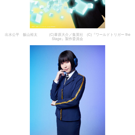
出水公平 飯山裕太 (C)葦原大介／集英社 (C)『ワールドトリガー the
Stage』製作委員会