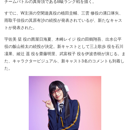
チームバトルの真骨頂であるB級ランク戦を描く。
すでに、W主演の空閑遊真役の植田圭輔、三雲 修役の溝口琢矢、
雨取千佳役の其原有沙の続投が発表されているが、新たなキャス
トが発表された。
宇佐美 栞 役の茜屋日海夏、木崎レイジ 役の田鶴翔吾、出水公平
役の飯山裕太の続投が決定。新キャストとして三上歌歩 役を石川
凜果、綾辻 遥 役を齋藤明里、武富桜子 役を伊波杏樹が演じる。ま
た、キャラクタービジュアル、新キャスト3名のコメントも到着し
た。