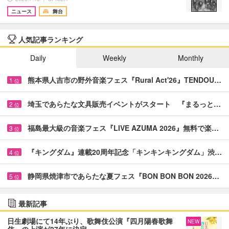
ニュース
舞台
人気記事ランキング
Daily
Weekly
Monthly
熊本県人吉市の野外音楽フェス『Rural Act'26』TENDOU…
1
位
埼玉であらたな文具販売イベントがスタート 『まるっと…
2
位
福島最大級の音楽フェス『LIVE AZUMA 2026』無料で楽…
3
位
『キングダム』連載20周年記念「キンキンキングダム」渋…
4
位
静岡県焼津市であらたな夏フェス『BON BON BON 2026…
5
位
最新記事
日生劇場にて14年ぶり、歌舞伎公演『四月陽春歌舞
NEW
伎』の上演が27年に決定