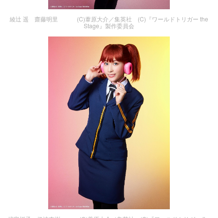
綾辻 遥 齋藤明里 (C)葦原大介／集英社 (C)『ワールドトリガー the
Stage』製作委員会