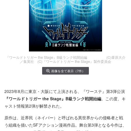
『ワールドトリガー the Stage』B級ランク戦開始編 (C)葦原大介
／集英社 (C)『ワールドトリガー the Stage』製作委員会
画像を全て表示（7件）
2023年8月に東京・大阪にて上演される、『ワーステ』第3弾公演
『ワールドトリガー the Stage』B級ランク戦開始編
。この度、キ
ャスト情報第2弾が解禁された。
原作は、近界民（ネイバー）と呼ばれる異世界からの侵略者と戦
う組織を描いたSFアクション漫画作品。舞台第3弾となる今作は、