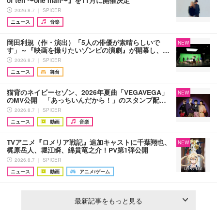
2026.8.7 ｜ SPICER
ニュース
音楽
岡田利規（作・演出）「5人の俳優が素晴らしいで
NEW
す」～『映画を撮りたいゾンビの演劇』が開幕し、…
2026.8.7 ｜ SPICER
ニュース
舞台
猫背のネイビーセゾン、2026年夏曲「VEGAVEGA」
NEW
のMV公開 「あっちいんだから！」のスタンプ配…
2026.8.7 ｜ SPICER
ニュース
動画
音楽
TVアニメ『ロメリア戦記』追加キャストに千葉翔也、
NEW
梶原岳人、堀江瞬、綿貫竜之介！PV第1弾公開
2026.8.7 ｜ SPICER
ニュース
動画
アニメ/ゲーム
最新記事をもっと見る