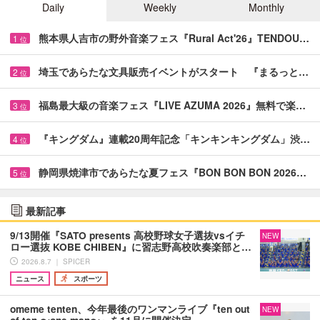
Daily
Weekly
Monthly
熊本県人吉市の野外音楽フェス『Rural Act'26』TENDOU…
1
位
埼玉であらたな文具販売イベントがスタート 『まるっと…
2
位
福島最大級の音楽フェス『LIVE AZUMA 2026』無料で楽…
3
位
『キングダム』連載20周年記念「キンキンキングダム」渋…
4
位
静岡県焼津市であらたな夏フェス『BON BON BON 2026…
5
位
最新記事
9/13開催『SATO presents 高校野球女子選抜vsイチ
NEW
ロー選抜 KOBE CHIBEN』に習志野高校吹奏楽部と…
2026.8.7 ｜ SPICER
ニュース
スポーツ
omeme tenten、今年最後のワンマンライブ『ten out
NEW
of ten 〜one man〜』を11月に開催決定