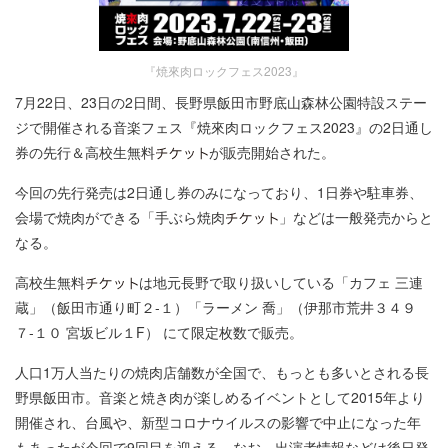
『焼來肉ロックフェス2023』
7月22日、23日の2日間、長野県飯田市野底山森林公園特設ステー
ジで開催される音楽フェス『焼來肉ロックフェス2023』の2日通し
券の先行＆高校生無料
が販売開始された。
今回の先行発売は2日通し券のみになっており、1日券や駐車券、
会場で焼肉ができる「手ぶら焼肉
」などは一般発売からと
なる。
高校生無料
は地元長野で取り扱いしている「カフェ 三連
蔵」（飯田市通り町２-１）「ラーメン 喬」（伊那市荒井３４９
７-１０ 宮坂ビル１F） にて限定枚数で販売。
人口1万人当たりの焼肉店舗数が全国で、もっとも多いとされる長
野県飯田市。音楽と焼き肉が楽しめるイベントとして2015年より
開催され、台風や、新型コロナウイルスの影響で中止になった年
もあったが今回で9回目を迎える。なお、出演者情報などは後日発