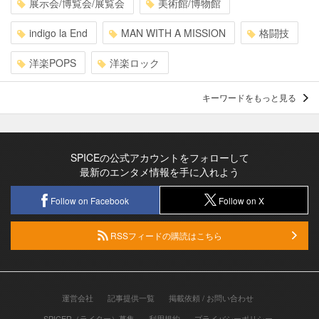
展示会/博覧会/展覧会
美術館/博物館
indigo la End
MAN WITH A MISSION
格闘技
洋楽POPS
洋楽ロック
キーワードをもっと見る
SPICEの公式アカウントをフォローして
最新のエンタメ情報を手に入れよう
Follow on Facebook
Follow on X
RSSフィードの購読はこちら
運営会社
記事提供一覧
掲載依頼 / お問い合わせ
SPICER（ライター）募集
利用規約
プライバシーポリシー