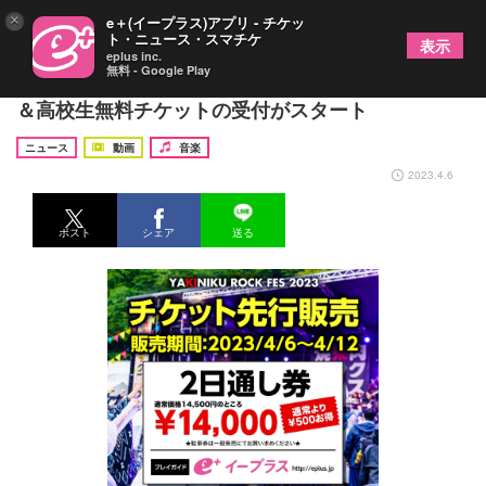
×
e＋(イープラス)アプリ - チケッ
ト・ニュース・スマチケ
表示
eplus inc.
無料 - Google Play
『焼來肉ロックフェス2023』2日通しチケット先行
＆高校生無料チケットの受付がスタート
ニュース
動画
音楽
2023.4.6
ポスト
シェア
送る