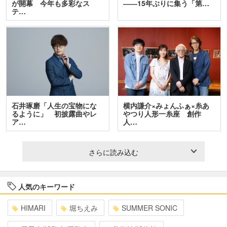
が開幕 今年も多彩なス
――15年ぶりに集う「第…
テ…
石井琢磨「人生の宝物にな
横内謙介×みょんふぁ×糸あ
るように」 初披露曲やレ
やつり人形一糸座 創作
ア…
人…
さらに読み込む
人気のキーワード
HIMARI
堀ちえみ
SUMMER SONIC