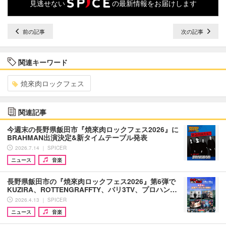
見逃せない
の最新情報をお届けします
前の記事
次の記事
関連キーワード
焼來肉ロックフェス
関連記事
今週末の長野県飯田市『焼來肉ロックフェス2026』に
BRAHMAN出演決定&新タイムテーブル発表
2026.7.14 ｜ SPICER
ニュース
音楽
長野県飯田市の『焼來肉ロックフェス2026』第6弾で
KUZIRA、ROTTENGRAFFTY、バリ3TV、プロハン…
2026.4.13 ｜ SPICER
ニュース
音楽