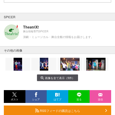
SPICER
TheatriX!
舞台情報専門SPICER
演劇・ミュージカル・舞台全般の情報をお届けします。
その他の画像
画像を全て表示（5件）
ポスト
シェア
はてブ
送る
送信
RSSフィードの購読はこちら