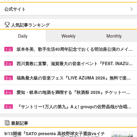
公式サイト
人気記事ランキング
Daily
Weekly
Monthly
坂本冬美、歌手生活40周年記念でおくる明治座公演のメイ…
1
位
西川貴教に直撃、滋賀最大の音楽イベント『FEST. INAZU…
2
位
福島最大級の音楽フェス『LIVE AZUMA 2026』無料で楽…
3
位
愛知・岐阜の地酒を満喫する『秋酒祭 2026』チケット一…
4
位
『サントリー1万人の第九』Aぇ! groupの佐野晶哉が合唱…
5
位
最新記事
9/13開催『SATO presents 高校野球女子選抜vsイチ