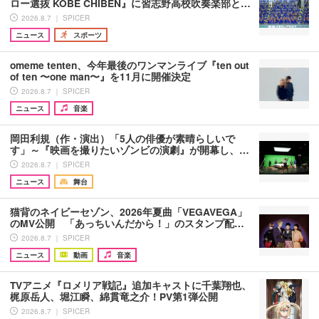
ロー選抜 KOBE CHIBEN』に習志野高校吹奏楽部と…
2026.8.7 ｜ SPICER
ニュース
スポーツ
omeme tenten、今年最後のワンマンライブ『ten out
of ten 〜one man〜』を11月に開催決定
2026.8.7 ｜ SPICER
ニュース
音楽
岡田利規（作・演出）「5人の俳優が素晴らしいで
す」～『映画を撮りたいゾンビの演劇』が開幕し、…
2026.8.7 ｜ SPICER
ニュース
舞台
猫背のネイビーセゾン、2026年夏曲「VEGAVEGA」
のMV公開 「あっちいんだから！」のスタンプ配…
2026.8.7 ｜ SPICER
ニュース
動画
音楽
TVアニメ『ロメリア戦記』追加キャストに千葉翔也、
梶原岳人、堀江瞬、綿貫竜之介！PV第1弾公開
2026.8.7 ｜ SPICER