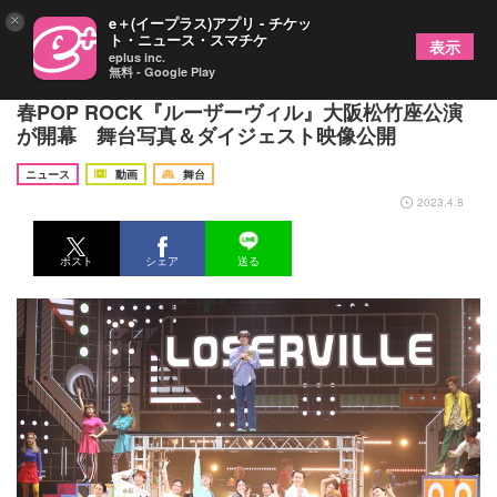
×
e＋(イープラス)アプリ - チケッ
ト・ニュース・スマチケ
表示
eplus inc.
無料 - Google Play
井上瑞稀、本髙克樹がヲタクの高校生を演じる 青
春POP ROCK『ルーザーヴィル』大阪松竹座公演
が開幕 舞台写真＆ダイジェスト映像公開
ニュース
動画
舞台
2023.4.8
ポスト
シェア
送る