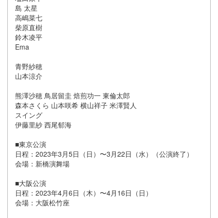
島 太星
高嶋菜七
柴原直樹
鈴木凌平
Ema
青野紗穂
山本涼介
熊澤沙穂 鳥居留圭 焙煎功一 東倫太郎
森本さくら 山本咲希 横山祥子 米澤賢人
スイング
伊藤里紗 西尾郁海
■東京公演
日程：2023年3月5日（日）〜3月22日（水）（公演終了）
会場：新橋演舞場
■大阪公演
日程：2023年4月6日（木）〜4月16日（日）
会場：大阪松竹座