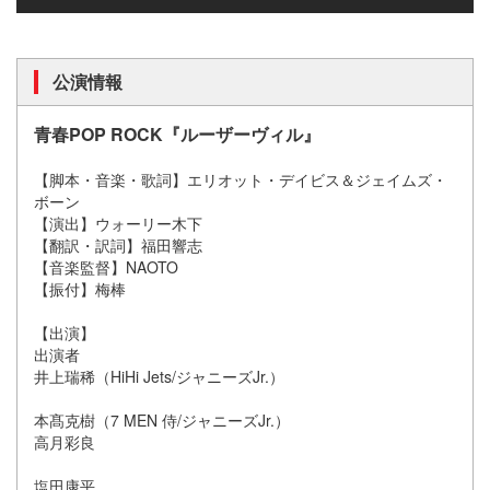
公演情報
青春POP ROCK
『ルーザーヴィル』
【脚本・音楽・歌詞】エリオット・デイビス＆ジェイムズ・
ボーン
【演出】ウォーリー木下
【翻訳・訳詞】福田響志
【音楽監督】NAOTO
【振付】梅棒
【出演】
出演者
井上瑞稀（HiHi Jets/ジャニーズJr.）
本髙克樹（7 MEN 侍/ジャニーズJr.）
高月彩良
塩田康平