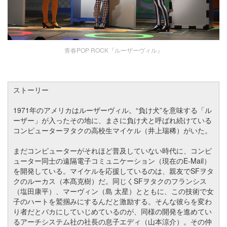
青春POP ROCK『ルーザーヴィル』
ストーリー
1971年のアメリカはルーザーヴィル。“負け犬”を意味する「ル
ーザー」が入ったその地に、まさに負け犬と呼ばれ続けている
コンピューターヲタクの高校生マイケル（井上瑞稀）がいた。
まだコンピューターがそれほど普及していない時代に、コンピ
ューター同士の遠隔電子コミュニケーション（現在のE-Mail）
を開発している。マイケルを応援しているのは、親友でSFヲタ
クのルーカス（本髙克樹）だ。同じくSFヲタクのフランシス
（塩田康平）、マーヴィン（島 太星）とともに、この技術で女
子のハートを鷲掴みにするんだと激励する。そんな彼らを変わ
り者だとバカにしていじめているのが、同様の開発を進めてい
るアーチシステム社の社長の息子エディ（山本涼介）。その仲