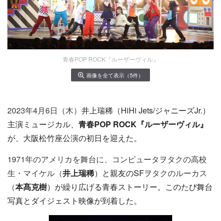
青春POP ROCK『ルーザーヴィル』
画像を全て表示（5件）
2023年4月6日（木）
井上瑞稀（HiHi Jets/ジャニーズJr.）
主演ミュージカル、
青春POP ROCK『ルーザーヴィル』
が、
大阪松竹座公演の初日を迎えた。
1971年のアメリカを舞台に、コンピュータヲタクの高校
生・マイケル（
井上瑞稀
）と親友のSF
ヲタクのルーカス
（
本髙克樹
）が繰り広げる青春ストーリー。このたび舞台
写真とダイジェスト映像が到着した。