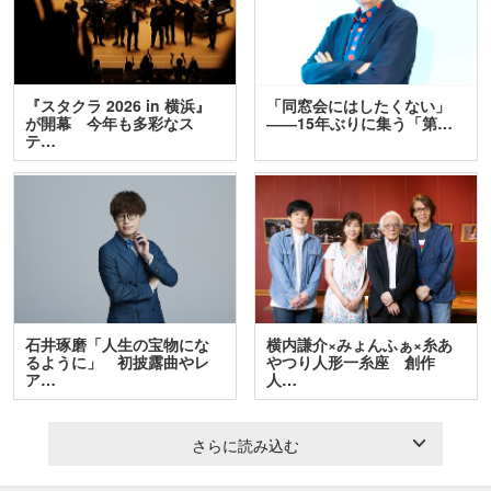
『スタクラ 2026 in 横浜』
「同窓会にはしたくない」
が開幕 今年も多彩なス
――15年ぶりに集う「第…
テ…
石井琢磨「人生の宝物にな
横内謙介×みょんふぁ×糸あ
るように」 初披露曲やレ
やつり人形一糸座 創作
ア…
人…
さらに読み込む