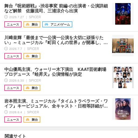
舞台『呪術廻戦』-渋谷事変 前編-の出演者・公演詳細
など解禁 佐藤流司、三浦涼介ら出演
2026.7.27 ｜ SPICER
ニュース
舞台
アニメ/ゲーム
川﨑皇輝「最後まで一公演一公演を大切に頑張りた
い」～ミュージカル『町田くんの世界』が開幕し、…
2026.7.7 ｜ SPICER
ニュース
舞台
中山優馬主演、ウォーリー木下演出 KAAT芸術劇場
プロデュース『蛙昇天』公演情報が決定
2026.6.30 ｜ SPICER
ニュース
舞台
岩本照主演、ミュージカル『タイムトラベラーズ・ワ
イフ』キービジュアル、全キャスト・日程等詳細が…
2026.6.4 ｜ SPICER
ニュース
舞台
関連サイト