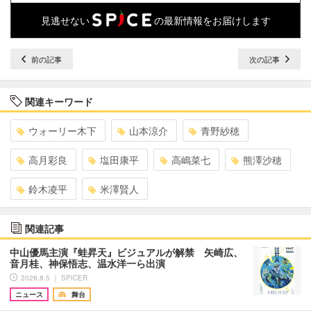
見逃せない
の最新情報をお届けします
前の記事
次の記事
関連キーワード
ウォーリー木下
山本涼介
青野紗穂
高月彩良
塩田康平
高嶋菜七
熊澤沙穂
鈴木凌平
米澤賢人
関連記事
中山優馬主演『蛙昇天』ビジュアルが解禁 矢崎広、
音月桂、神保悟志、温水洋一ら出演
2026.8.5 ｜ SPICER
ニュース
舞台