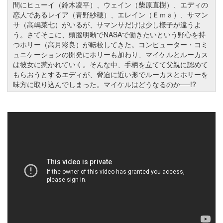
間にヒューイ（鈴木凌平）、ウェイン（柴原直樹）、エディの
恋人であるレイア（青野紗穂）、エレイン（Ｅｍａ）、サマン
サ（高嶋菜七）がいるが、サマンサだけは少し様子が違うよ
う。さてそこに、頭脳明晰でNASAで働きたいという野心を持
つホリー（高月彩良）が転校してきた。コンピューター・コミ
ュニケーションの開発にホリーも加わり、マイケルとルーカス
は彼女に惹かれていく。そんな中、手柄を立てて父親に認めて
もらおうとするエディが、脅迫に近い形でルーカスとホリーを
味方に取り込んでしまった。マイケルはどうなるのか──!?