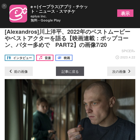
×
e＋(イープラス)アプリ - チケッ
ト・ニュース・スマチケ
表示
eplus inc.
無料 - Google Play
独断と偏見で選ぶカワカミー賞発表！
[Alexandros]川上洋平、2022年のベストムービー
やベストアクターを語る【映画連載：ポップコー
ン、バター多めで PART2】の画像7/20
SPICER+
2023.4.22
インタビュー
音楽
映画
前の画像
記事に戻る
次の画像