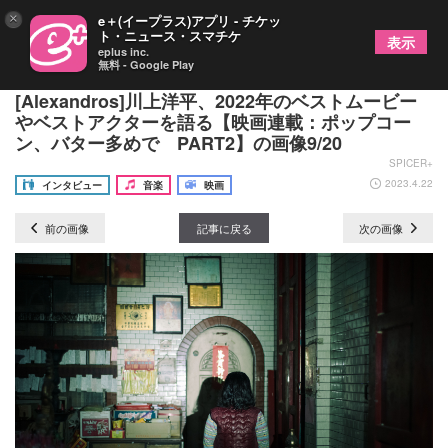
×
e＋(イープラス)アプリ - チケッ
ト・ニュース・スマチケ
表示
eplus inc.
無料 - Google Play
独断と偏見で選ぶカワカミー賞発表！
[Alexandros]川上洋平、2022年のベストムービー
やベストアクターを語る【映画連載：ポップコー
ン、バター多めで PART2】の画像9/20
SPICER+
2023.4.22
インタビュー
音楽
映画
前の画像
記事に戻る
次の画像