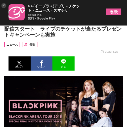
×
e＋(イープラス)アプリ - チケッ
ト・ニュース・スマチケ
表示
eplus inc.
無料 - Google Play
BLACKPINKの過去のライブ映像がU-NEXT独占で
配信スタート ライブのチケットが当たるプレゼン
トキャンペーンも実施
ニュース
音楽
2023.4.28
ポスト
シェア
送る