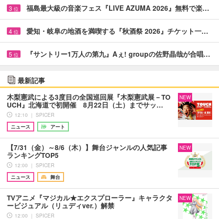
福島最大級の音楽フェス『LIVE AZUMA 2026』無料で楽…
3
位
愛知・岐阜の地酒を満喫する『秋酒祭 2026』チケット一…
4
位
『サントリー1万人の第九』Aぇ! groupの佐野晶哉が合唱…
5
位
最新記事
木梨憲武による3度目の全国巡回展『木梨憲武展－TO
NEW
UCH』北海道で初開催 8月22日（土）までサッ…
12:10 ｜ SPICER
ニュース
アート
【7/31（金）～8/6（木）】舞台ジャンルの人気記事
NEW
ランキングTOP5
12:00 ｜ SPICER
ニュース
舞台
TVアニメ『マジカル★エクスプローラー』キャラクタ
NEW
ービジュアル（リュディver.）解禁
12:00 ｜ SPICER