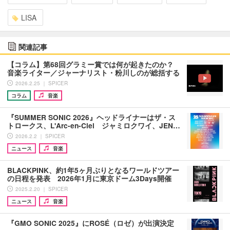
LISA
関連記事
【コラム】第68回グラミー賞では何が起きたのか？
音楽ライター／ジャーナリスト・粉川しのが総括する
2026.2.25 ｜ SPICER
コラム
音楽
『SUMMER SONIC 2026』ヘッドライナーはザ・ス
トロークス、L'Arc-en-Ciel ジャミロクワイ、JEN…
2026.2.2 ｜ SPICER
ニュース
音楽
BLACKPINK、約1年5ヶ月ぶりとなるワールドツアー
の日程を発表 2026年1月に東京ドーム3Days開催
2025.2.20 ｜ SPICER
ニュース
音楽
『GMO SONIC 2025』にROSÉ（ロゼ）が出演決定