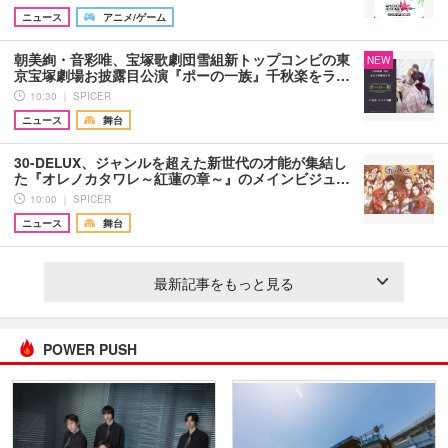
ニュース
アニメ/ゲーム
朝美絢・音彩唯、宝塚歌劇団雪組新トップコンビの東
NEW
京宝塚劇場お披露目公演『ポーの一族』千秋楽をラ…
10:30 ｜ SPICER
ニュース
舞台
30-DELUX、ジャンルを超えた新世代の才能が集結し
た『オレノカタワレ～紅蓮の章～』のメインビジュ…
10:00 ｜ SPICER
ニュース
舞台
最新記事をもっと見る
POWER PUSH