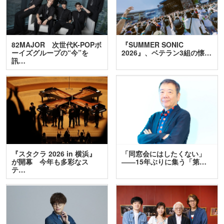
82MAJOR 次世代K-POPボ
『SUMMER SONIC
ーイズグループの“今”を
2026』、ベテラン3組の懐…
訊…
『スタクラ 2026 in 横浜』
「同窓会にはしたくない」
が開幕 今年も多彩なス
――15年ぶりに集う「第…
テ…