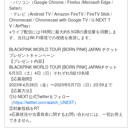
・パソコン（Google Chrome / Firefox /Microsoft Edge /
Safari）
・テレビ（Android TV / Amazon FireTV / FireTV Stick /
Chromecast / Chromecast with Google TV / U-NEXT T
V / AirPlay）
※ライブ配信には1時間に最⼤約5.5GBの通信量を消費しま
す。当⽇はWi-Fi環境での視聴を推奨します。
BLACKPINK WORLD TOUR [BORN PINK] JAPAN
プレゼントキャンペーン
【プレゼント内容】
BLACKPINK WORLD TOUR [BORN PINK] JAPAN
6⽉3⽇（⼟）4⽇（⽇）それぞれ5組10名様
【応募期間】
2023年4⽉28⽇（⾦）〜2023年5⽉7⽇（⽇）23:59まで
【応募⽅法】
①U-NEXT公式Twitterをフォロー
（
https://twitter.com/watch_UNEXT
）
②対象投稿をRT
※応募状況や当選発表に関するお問い合わせには、⼀切お答え
できません。