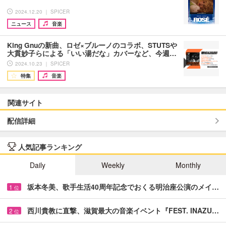
2024.12.20 ｜ SPICER
ニュース
音楽
King Gnuの新曲、ロゼ×ブルーノのコラボ、STUTSや
大貫妙子らによる「いい湯だな」カバーなど、今週…
2024.10.23 ｜ SPICER
特集
音楽
関連サイト
配信詳細
人気記事ランキング
Daily
Weekly
Monthly
坂本冬美、歌手生活40周年記念でおくる明治座公演のメイ…
1
位
西川貴教に直撃、滋賀最大の音楽イベント『FEST. INAZU…
2
位