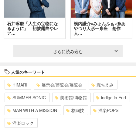
石井琢磨「人生の宝物にな
横内謙介×みょんふぁ×糸あ
るように」 初披露曲やレ
やつり人形一糸座 創作
ア…
人…
さらに読み込む
人気のキーワード
HIMARI
展示会/博覧会/展覧会
堀ちえみ
SUMMER SONIC
美術館/博物館
indigo la End
MAN WITH A MISSION
格闘技
洋楽POPS
洋楽ロック