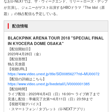
なおU-NEXTでは、ザ・ウィークエンド、リリー＝ローズ・デップ
が主演し、ジェニーがゲスト出演するHBOドラマ『The Idol（原
題）』の独占配信も予定している。
配信情報
BLACKPINK ARENA TOUR 2018 "SPECIAL FINAL
IN KYOCERA DOME OSAKA"
【配信開始⽇】
2023年4⽉28⽇（⾦）
【配信形態】
独占⾒放題
【視聴URL】
https://www.video.unext.jp/title/SID0085627?rid=MU00072
【配信の詳細はこちら】
https://www.video.unext.jp/livedetail/LIV0000001385
【配信時間】
ライブ配信：2023年6⽉4⽇（⽇）16:00〜 ライブ終了まで
⾒逃し配信：準備完了次第〜6⽉11⽇（⽇）23:59まで
【視聴可能デバイス】
・スマートフォン / タブレット（U-NEXTアプリ）