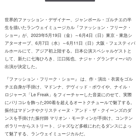
世界的ファッション・デザイナー、ジャンポール・ゴルチエの半
生を描いたランウェイミュージカル『ファッション・フリーク・
ショー』が、2023年5月19日（金）～6月4日（日）東京・東急シ
アターオーブ、6月7日（水）～6月11日（日）大阪・フェスティバ
ルホールにて、アジア初上陸する。日本公演スペシャルゲストと
して、新たに七海ひろき、江口拓也、ナジャ・グランディーバの
出演が決定した。
『ファッション・フリーク・ショー』 は、作・演出・衣裳をゴル
チエ自身が手掛け、マドンナ、デヴィッド・ボウイや、ナイル・
ロジャース「Le Freak」をフィーチャーした音楽にのせて、実際
にパリコレを飾った200着を超えるオートクチュールで魅了する。
振付はマドンナやクリスティーヌ・アンド・ザ・クイーンズのダ
ンスを手掛けた振付師 マリオン・モーティンが手掛け、コンテン
ポラリーからストリート、ジャズなど多岐にわたるダンスによっ
て魅了する、ランウェイミュージカルだ。