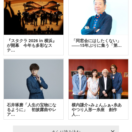
『スタクラ 2026 in 横浜』
「同窓会にはしたくない」
が開幕 今年も多彩なス
――15年ぶりに集う「第…
テ…
石井琢磨「人生の宝物にな
横内謙介×みょんふぁ×糸あ
るように」 初披露曲やレ
やつり人形一糸座 創作
ア…
人…
さらに読み込む