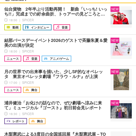
仙台貨物 2年半ぶり活動再開！ 新曲「いっち! いっ
NEW
ち!!」完成までの紆余曲折、トゥアーの見どころと…
18:00 ｜ SPICER
動画
インタビュー
音楽
結那バースデーイベント2026のゲストで斉藤朱夏＆愛
NEW
美の出演が決定
18:00 ｜ SPICER
ニュース
音楽
アニメ/ゲーム
月の世界での出来事を描いた、少しSF的なオペレッ
NEW
タ 東京オペレッタ劇場『フラウ・ルナ』が上演
17:00 ｜ SPICER
ニュース
舞台
浦井健治「お化けの話なので、ぜひ劇場へ涼みに来
NEW
て」ミュージカル『ゴースト』初日前会見レポート
16:30 ｜ SPICER
レポート
舞台
木梨憲武による3度目の全国巡回展『木梨憲武展－TO