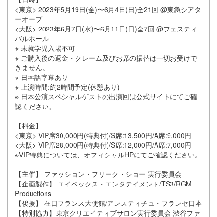
<東京> 2023年5月19日(金)〜6月4日(日)全21回 @東急シアタ
ーオーブ
<大阪> 2023年6月7日(水)〜6月11日(日)全7回 @フェスティ
バルホール
※ 未就学児入場不可
※ ご購入後の返金・クレーム及びお席の振替は一切お受けで
きません。
※ 日本語字幕あり
※ 上演時間:約2時間予定(休憩あり)
※ 日本公演スペシャルゲストの出演回は公式サイトにてご確
認ください。
【料金】
<東京> VIP席30,000円(特典付)/S席:13,500円/A席:9,000円
<大阪> VIP席28,000円(特典付)/S席:12,000円/A席:7,000円
※VIP特典については、オフィシャルHPにてご確認ください。
【主催】 ファッション・フリーク・ショー 実行委員会
【企画製作】 エイベックス・エンタテイメント/TS3/RGM
Productions
【後援】 在日フランス大使館/アンスティチュ・フランセ日本
【特別協力】東京クリエイティブサロン実行委員会 渋谷ファ