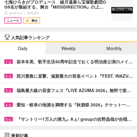
七海ひろきがプロデュース 緒月遠麻ら宝塚歌劇団O
G9名が集結する、舞台『MISSDIRECTION』の上…
2026.2.3 ｜ SPICER
ニュース
舞台
人気記事ランキング
Daily
Weekly
Monthly
坂本冬美、歌手生活40周年記念でおくる明治座公演のメイ…
1
位
西川貴教に直撃、滋賀最大の音楽イベント『FEST. INAZU…
2
位
福島最大級の音楽フェス『LIVE AZUMA 2026』無料で楽…
3
位
愛知・岐阜の地酒を満喫する『秋酒祭 2026』チケット一…
4
位
『サントリー1万人の第九』Aぇ! groupの佐野晶哉が合唱…
5
位
最新記事