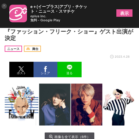
×
e＋(イープラス)アプリ - チケッ
ト・ニュース・スマチケ
表示
eplus inc.
無料 - Google Play
七海ひろき、江口拓也、ナジャ・グランディーバが
『ファッション・フリーク・ショー』ゲスト出演が
決定
ニュース
舞台
2023.4.28
ポスト
シェア
送る
画像を全て表示（6件）