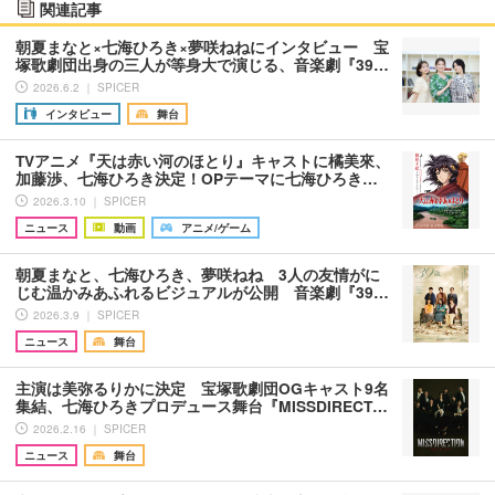
関連記事
朝夏まなと×七海ひろき×夢咲ねねにインタビュー 宝
塚歌劇団出身の三人が等身大で演じる、音楽劇『39…
2026.6.2 ｜ SPICER
インタビュー
舞台
TVアニメ『天は赤い河のほとり』キャストに橘美來、
加藤渉、七海ひろき決定！OPテーマに七海ひろき…
2026.3.10 ｜ SPICER
ニュース
動画
アニメ/ゲーム
朝夏まなと、七海ひろき、夢咲ねね 3人の友情がに
じむ温かみあふれるビジュアルが公開 音楽劇『39…
2026.3.9 ｜ SPICER
ニュース
舞台
主演は美弥るりかに決定 宝塚歌劇団OGキャスト9名
集結、七海ひろきプロデュース舞台『MISSDIRECT…
2026.2.16 ｜ SPICER
ニュース
舞台