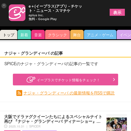
×
e＋(イープラス)アプリ - チケッ
ト・ニュース・スマチケ
表示
eplus inc.
無料 - Google Play
トップ
新着
音楽
クラシック
舞台
アニメ・ゲーム
イベン
ナジャ・グランディーバ の記事
SPICEのナジャ・グランディーバの記事の一覧です
イープラスでチケット情報をチェック！
ナジャ・グランディーバ の最新情報をRSSで購読
大阪でドラァグクイーンたちによるスペシャルナイト
再び 『ナジャ・グランディーバ ディナーショー』…
2025.10.31 ｜ SPICER