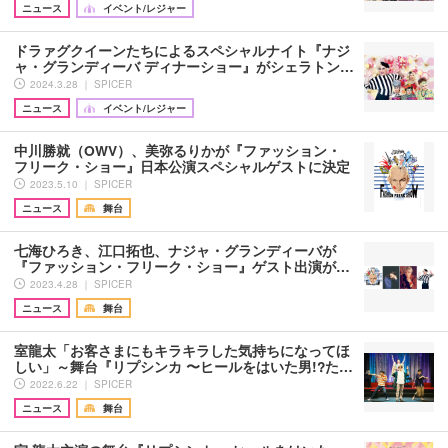
ニュース
イベント/レジャー
ドラァグクイーンたちによるスペシャルナイト『ナジ
ャ・グランディーバ ディナーショー』がシェラトン…
2024.3.28 ｜ SPICER
ニュース
イベント/レジャー
中川勝就（OWV）、美弥るりかが『ファッション・
フリーク・ショー』日本公演スペシャルゲストに決定
2023.5.10 ｜ SPICER
ニュース
舞台
七海ひろき、江口拓也、ナジャ・グランディーバが
『ファッション・フリーク・ショー』ゲスト出演が…
2023.4.28 ｜ SPICER
ニュース
舞台
室龍太「お客さまにもキラキラした気持ちになってほ
しい」～舞台『リプシンカ 〜ヒールをはいた男!?た…
2022.6.22 ｜ SPICER
ニュース
舞台