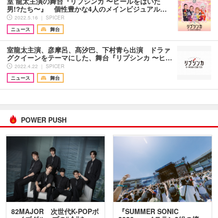
室 龍太主演の舞台『リプシンカ 〜ヒールをはいた
男!?たち〜』 個性豊かな4人のメインビジュアル…
2022.5.16 ｜ SPICER
ニュース
舞台
室龍太主演、彦摩呂、髙汐巴、下村青ら出演 ドラァ
グクイーンをテーマにした、舞台『リプシンカ 〜ヒ…
2022.4.22 ｜ SPICER
ニュース
舞台
POWER PUSH
82MAJOR 次世代K-POPボ
『SUMMER SONIC