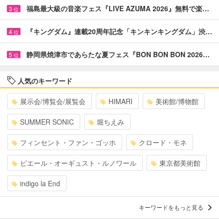
福島最大級の音楽フェス『LIVE AZUMA 2026』無料で楽…
3
位
『キングダム』連載20周年記念「キンキンキングダム」渋…
4
位
静岡県焼津市であらたな夏フェス『BON BON BON 2026…
5
位
人気のキーワード
展示会/博覧会/展覧会
HIMARI
美術館/博物館
SUMMER SONIC
堀ちえみ
フィンセント・ファン・ゴッホ
クロード・モネ
ピエール・オーギュスト・ルノワール
東京都美術館
indigo la End
キーワードをもっと見る