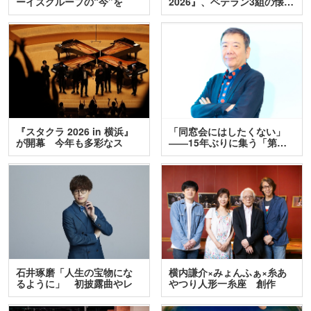
ーイズグループの“今”を
2026』、ベテラン3組の懐…
訊…
『スタクラ 2026 in 横浜』
「同窓会にはしたくない」
が開幕 今年も多彩なス
――15年ぶりに集う「第…
テ…
石井琢磨「人生の宝物にな
横内謙介×みょんふぁ×糸あ
るように」 初披露曲やレ
やつり人形一糸座 創作
ア…
人…