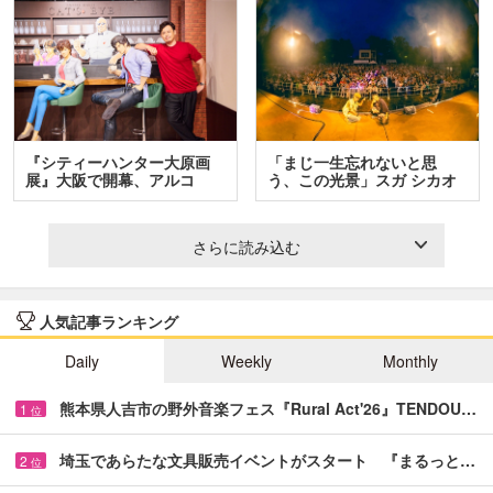
『シティーハンター大原画
「まじ一生忘れないと思
展』大阪で開幕、アルコ
う、この光景」スガ シカオ
＆…
と…
さらに読み込む
人気記事ランキング
Daily
Weekly
Monthly
熊本県人吉市の野外音楽フェス『Rural Act'26』TENDOU…
1
位
埼玉であらたな文具販売イベントがスタート 『まるっと…
2
位