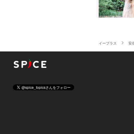
イープラス
安