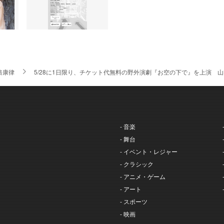
倍康律
5/28に1日限り、チケット代無料の野外演劇『お空の下で』​を上演
- 音楽
- 舞台
- イベント・レジャー
- クラシック
- アニメ・ゲーム
- アート
- スポーツ
- 映画