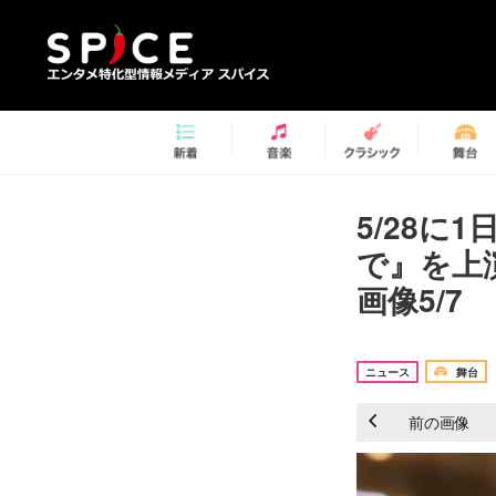
5/28
で』​を
画像5/7
ニュース
舞台
前の画像