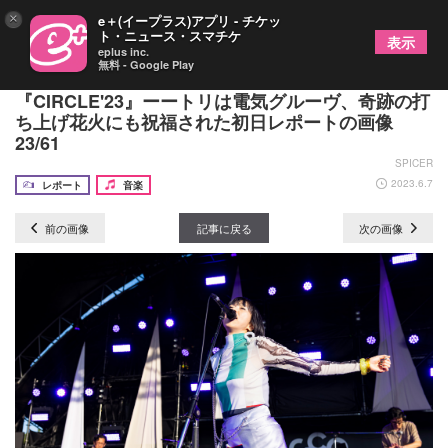
×
e＋(イープラス)アプリ - チケッ
ト・ニュース・スマチケ
表示
eplus inc.
無料 - Google Play
福岡・海の中道海浜公園で4年ぶり開催
『CIRCLE'23』ーートリは電気グルーヴ、奇跡の打
ち上げ花火にも祝福された初日レポートの画像
23/61
SPICER
2023.6.7
レポート
音楽
前の画像
記事に戻る
次の画像