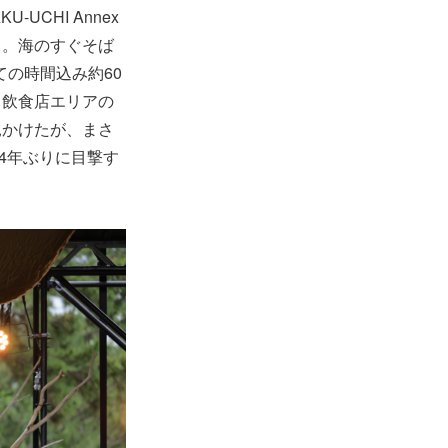
-UCHI Annex
る。海のすぐそば
ての時間込み約60
。飲食店エリアの
見かけたが、まさ
4年ぶりに目撃す