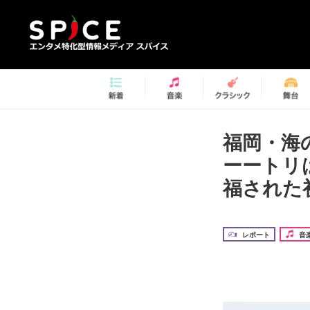
福岡・海の
ーートリ
福された
レポート
音