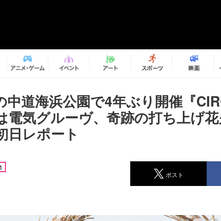
中道海浜公園で4年ぶり開催『CIRC
は電気グルーヴ、奇跡の打ち上げ花
初日レポート
楽
ポスト