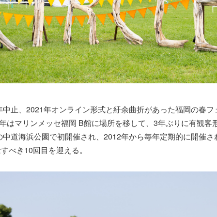
0年中止、2021年オンライン形式と紆余曲折があった福岡の春フ
。去年はマリンメッセ福岡 B館に場所を移して、3年ぶりに有観客
海の中道海浜公園で初開催され、2012年から毎年定期的に開催
すべき10回目を迎える。