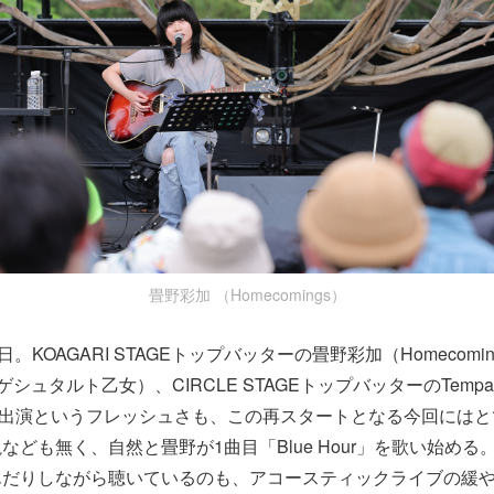
畳野彩加 （Homecomings）
日。KOAGARI STAGEトップバッターの畳野彩加（Homecomi
shi（ゲシュタルト乙女）、CIRCLE STAGEトップバッターのTemp
』初出演というフレッシュさも、この再スタートとなる今回には
なども無く、自然と畳野が1曲目「Blue Hour」を歌い始め
んだりしながら聴いているのも、アコースティックライブの緩