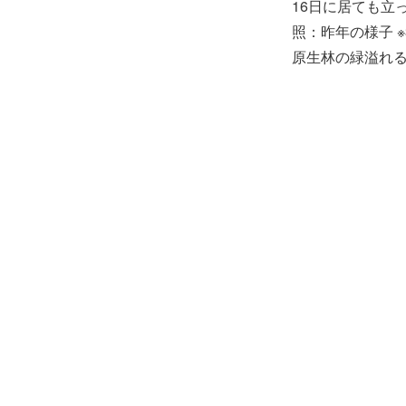
16日に居ても立
照：昨年の様子 
原生林の緑溢れ