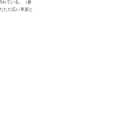
訪れている。（参
だただ広い草原と