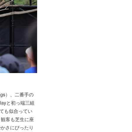
ngs）、二番手の
alayと初っ端三組
とても似合ってい
る。観客も芝生に座
やかさにぴったり