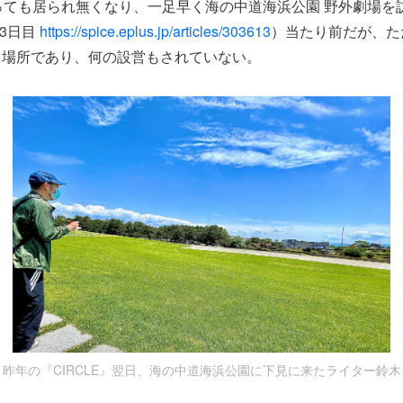
っても居られ無くなり、一足早く海の中道海浜公園 野外劇場を
※3日目
https://spice.eplus.jp/articles/303613
）当たり前だが、た
る場所であり、何の設営もされていない。
昨年の『CIRCLE』翌日、海の中道海浜公園に下見に来たライター鈴木