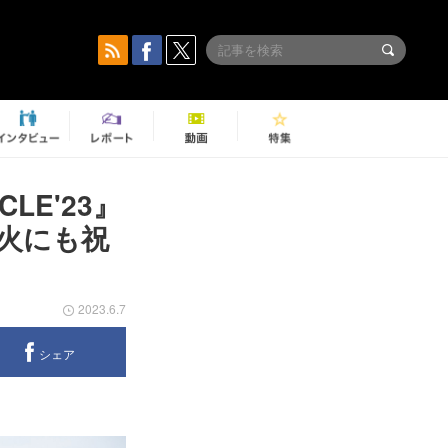
LE'23』
火にも祝
2023.6.7
シェア