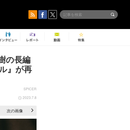
樹の長編
ル』が再
SPICER
2023.7.8
次の画像