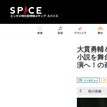
大貫勇輔
小説を舞
演へ！の画
インタビュー
前の画像