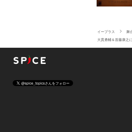
イープラス
舞
大貫勇輔＆首藤康之