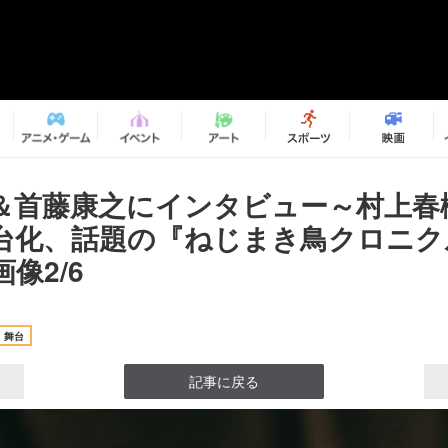
＆首藤康之にインタビュー～村上春
台化、話題の『ねじまき鳥クロニク
像2/6
舞台
記事に戻る