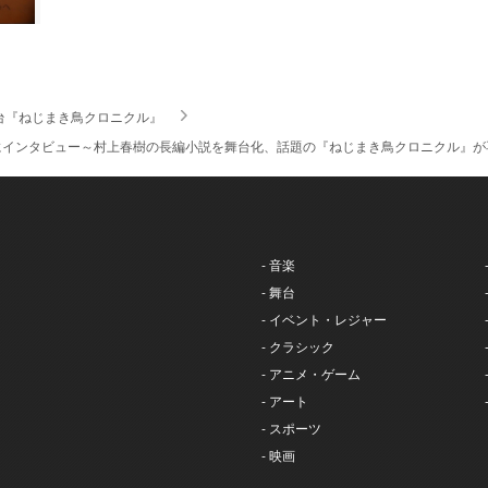
台『ねじまき鳥クロニクル』
にインタビュー～村上春樹の長編小説を舞台化、話題の『ねじまき鳥クロニクル』が
- 音楽
- 舞台
- イベント・レジャー
- クラシック
- アニメ・ゲーム
- アート
- スポーツ
- 映画