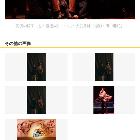
初演の様子（左：渡辺大知 中央：大貫勇輔／撮影：田中亜紀）
その他の画像