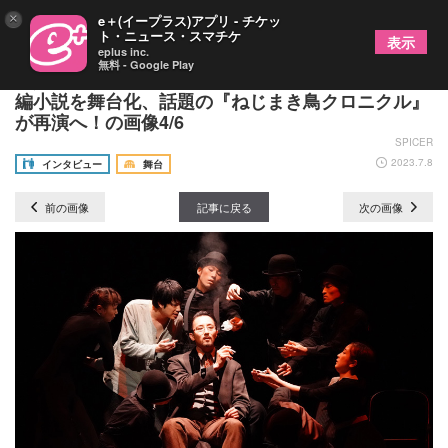
×
e＋(イープラス)アプリ - チケッ
ト・ニュース・スマチケ
表示
eplus inc.
無料 - Google Play
大貫勇輔＆首藤康之にインタビュー～村上春樹の長
編小説を舞台化、話題の『ねじまき鳥クロニクル』
が再演へ！の画像4/6
SPICER
2023.7.8
インタビュー
舞台
前の画像
記事に戻る
次の画像