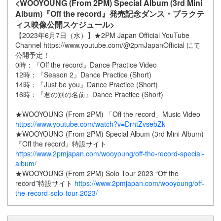
<WOOYOUNG (From 2PM) Special Album (3rd Mini
Album)『Off the record』発売記念ダンス・プラクテ
ィス映像公開スケジュール>
【2023年6月7日（水）】★2PM Japan Official YouTube
Channel https://www.youtube.com/@2pmJapanOfficial にて
公開予定！
0時：『Off the record』Dance Practice Video
12時：『Season 2』Dance Practice (Short)
14時：『Just be you』Dance Practice (Short)
16時：『君の別の名前』Dance Practice (Short)
★WOOYOUNG (From 2PM) 「Off the record」Music Video
https://www.youtube.com/watch?v=DrhtZvsebZk
★WOOYOUNG (From 2PM) Special Album (3rd Mini Album)
『Off the record』特設サイト
https://www.2pmjapan.com/wooyoung/off-the-record-special-
album/
★WOOYOUNG (From 2PM) Solo Tour 2023 “Off the
record”特設サイト
https://www.2pmjapan.com/wooyoung/off-
the-record-solo-tour-2023/