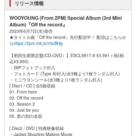
リリース情報
WOOYOUNG (From 2PM) Special Album (3rd Mini
Album)『Off the record』
2023年6月7日(水)発売
★タイトル曲「Off the record」先行配信中！ 配信はこちらか
ら
https://2pm.lnk.to/r0uBHg
【初回生産限定盤(CD+DVD）】ESCL5817-8 ¥3,591＋税(税
込¥3,950)
・28Pフォトブック封入
・フォトカード (Type A)封入(全3種より1枚ランダム封入)
・ミニウヨンシール(全3種より1枚ランダム封入)
[ Disc1 / CD ] 全5曲収録
01. From here
02. Off the record
03. Season 2
04. Just be you
05. 君の別の名前
[ Disc2 / DVD ] 特典映像収録
・Jacket Shooting Making Movie