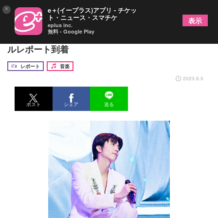
×
e＋(イープラス)アプリ - チケッ
ト・ニュース・スマチケ
表示
eplus inc.
無料 - Google Play
2PMウヨン、5年半ぶり日本武道館公演オフィシャ
ルレポート到着
レポート
音楽
2023.6.5
ポスト
シェア
送る