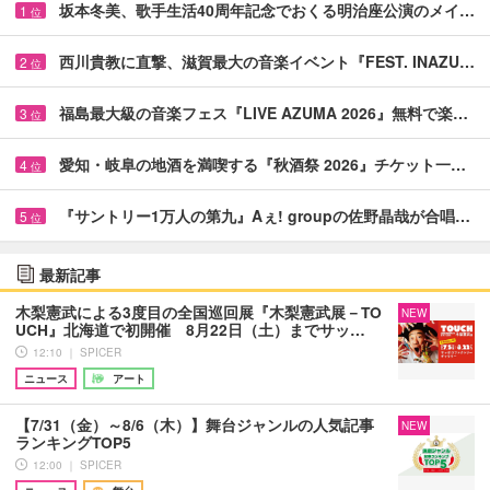
坂本冬美、歌手生活40周年記念でおくる明治座公演のメイ…
1
位
西川貴教に直撃、滋賀最大の音楽イベント『FEST. INAZU…
2
位
福島最大級の音楽フェス『LIVE AZUMA 2026』無料で楽…
3
位
愛知・岐阜の地酒を満喫する『秋酒祭 2026』チケット一…
4
位
『サントリー1万人の第九』Aぇ! groupの佐野晶哉が合唱…
5
位
最新記事
木梨憲武による3度目の全国巡回展『木梨憲武展－TO
NEW
UCH』北海道で初開催 8月22日（土）までサッ…
12:10 ｜ SPICER
ニュース
アート
【7/31（金）～8/6（木）】舞台ジャンルの人気記事
NEW
ランキングTOP5
12:00 ｜ SPICER