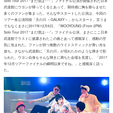
Solo Tour 2017 “まだ僕は･･･”』ファイナル公演が開催された日本
武道館にウヨンが帰ってくるとあって、期待感に胸を膨らませた
多くのファンが集まった。そんな中スタートした公演は、今回の
ツアー各公演同様「天の川 ～GALAXY～」からスタート。言うま
でもなくまさに2017年12月6日、『WOOYOUNG (From 2PM)
Solo Tour 2017 “まだ僕は･･･”』ファイナル公演、まさにここ日本
武道館でラストに披露されたこの曲とあって感慨深く、感動の空
気に包まれた。ファンが持つ無数のライトスティックが青い光を
放ち、さながら武道館に「天の川」が現れたかのような輝きで彩
られた。ウヨン自身もそんな輝きに満ちた会場を見渡し、「2017
年12月ツアーファイナルの瞬間以来ですね。」と感慨深く語っ
た。