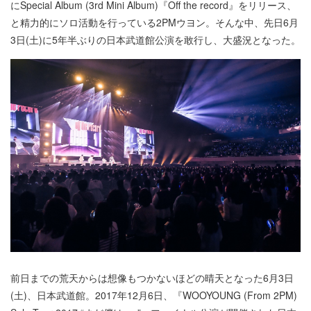
にSpecial Album (3rd Mini Album)『Off the record』をリリース、
と精力的にソロ活動を行っている2PMウヨン。そんな中、先日6月
3日(土)に5年半ぶりの日本武道館公演を敢行し、大盛況となった。
前日までの荒天からは想像もつかないほどの晴天となった6月3日
(土)、日本武道館。2017年12月6日、『WOOYOUNG (From 2PM)