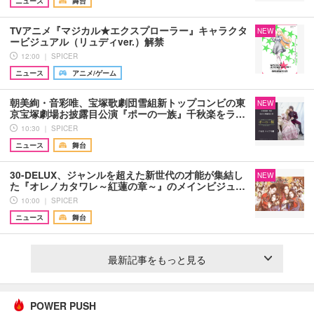
ニュース
舞台
TVアニメ『マジカル★エクスプローラー』キャラクタ
NEW
ービジュアル（リュディver.）解禁
12:00 ｜ SPICER
ニュース
アニメ/ゲーム
朝美絢・音彩唯、宝塚歌劇団雪組新トップコンビの東
NEW
京宝塚劇場お披露目公演『ポーの一族』千秋楽をラ…
10:30 ｜ SPICER
ニュース
舞台
30-DELUX、ジャンルを超えた新世代の才能が集結し
NEW
た『オレノカタワレ～紅蓮の章～』のメインビジュ…
10:00 ｜ SPICER
ニュース
舞台
最新記事をもっと見る
POWER PUSH