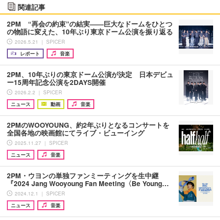
関連記事
2PM “再会の約束”の結実――巨大なドームをひとつ
の物語に変えた、10年ぶり東京ドーム公演を振り返る
2026.5.21 ｜ SPICER
レポート
音楽
2PM、10年ぶりの東京ドーム公演が決定 日本デビュ
ー15周年記念公演を2DAYS開催
2026.2.2 ｜ SPICER
ニュース
動画
音楽
2PMのWOOYOUNG、約2年ぶりとなるコンサートを
全国各地の映画館にてライブ・ビューイング
2025.11.27 ｜ SPICER
ニュース
音楽
2PM・ウヨンの単独ファンミーティングを生中継
『2024 Jang Wooyoung Fan Meeting〈Be Young…
2024.12.1 ｜ SPICER
ニュース
音楽