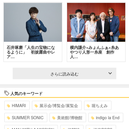
石井琢磨「人生の宝物にな
横内謙介×みょんふぁ×糸あ
るように」 初披露曲やレ
やつり人形一糸座 創作
ア…
人…
さらに読み込む
人気のキーワード
HIMARI
展示会/博覧会/展覧会
堀ちえみ
SUMMER SONIC
美術館/博物館
indigo la End