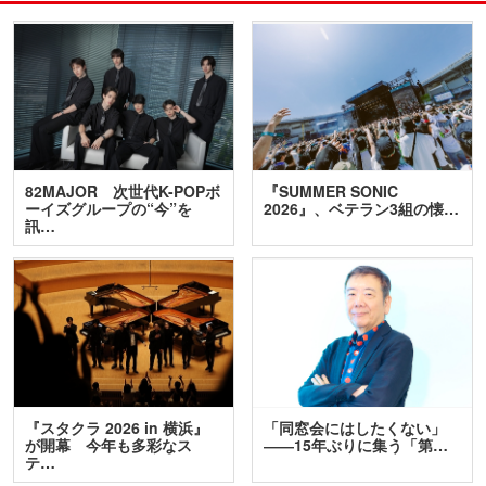
82MAJOR 次世代K-POPボ
『SUMMER SONIC
ーイズグループの“今”を
2026』、ベテラン3組の懐…
訊…
『スタクラ 2026 in 横浜』
「同窓会にはしたくない」
が開幕 今年も多彩なス
――15年ぶりに集う「第…
テ…