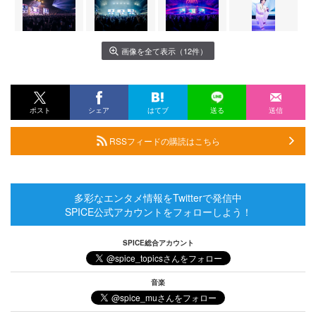
画像を全て表示（12件）
ポスト
シェア
はてブ
送る
送信
RSSフィードの購読はこちら
多彩なエンタメ情報をTwitterで発信中
SPICE公式アカウントをフォローしよう！
SPICE総合アカウント
音楽