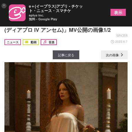
×
e＋(イープラス)アプリ - チケッ
ト・ニュース・スマチケ
表示
eplus inc.
無料 - Google Play
ホールジー、BTSのSUGAとのコラボ曲「リリス
(ディアブロ IV アンセム)」MV公開の画像1/2
SPICER
2023.6.7
ニュース
動画
音楽
記事に戻る
次の画像