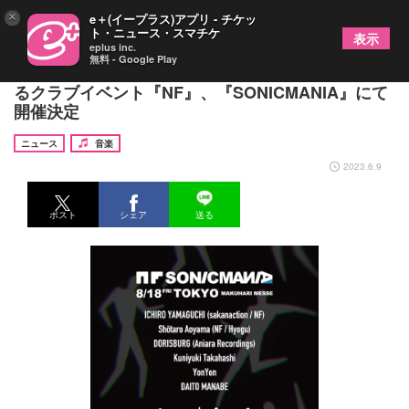
×
e＋(イープラス)アプリ - チケッ
ト・ニュース・スマチケ
表示
eplus inc.
無料 - Google Play
サカナクション・山口一郎がオーガナイザーを務め
るクラブイベント『NF』、『SONICMANIA』にて
開催決定
ニュース
音楽
2023.6.9
ポスト
シェア
送る