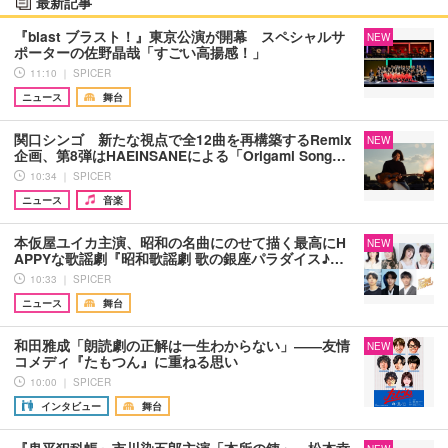
最新記事
『blast ブラスト！』東京公演が開幕 スペシャルサ
NEW
ポーターの佐野晶哉「すごい高揚感！」
11:10 ｜ SPICER
ニュース
舞台
関口シンゴ 新たな視点で全12曲を再構築するRemix
NEW
企画、第8弾はHAEINSANEによる「Origami Song…
10:34 ｜ SPICER
ニュース
音楽
本仮屋ユイカ主演、昭和の名曲にのせて描く最高にH
NEW
APPYな歌謡劇『昭和歌謡劇 歌の銀座パラダイス♪…
10:33 ｜ SPICER
ニュース
舞台
和田雅成「朗読劇の正解は一生わからない」――友情
NEW
コメディ『たもつん』に重ねる思い
10:00 ｜ SPICER
インタビュー
舞台
『鬼平犯科帳』市川染五郎主演「本所の銕」、松本幸