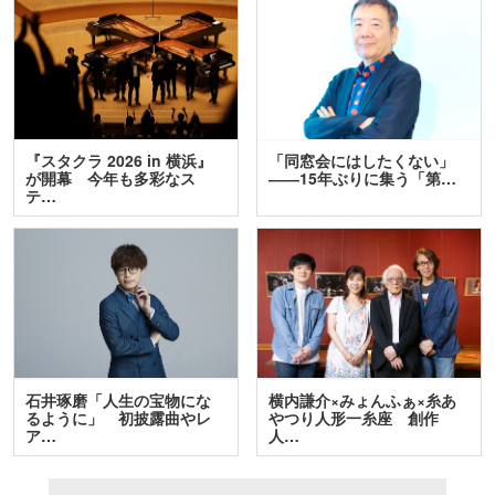
『スタクラ 2026 in 横浜』
「同窓会にはしたくない」
が開幕 今年も多彩なス
――15年ぶりに集う「第…
テ…
石井琢磨「人生の宝物にな
横内謙介×みょんふぁ×糸あ
るように」 初披露曲やレ
やつり人形一糸座 創作
ア…
人…