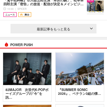
NEW
四郎主演「密告」の放送・配信が決定＆メインビジ…
10:00 ｜ SPICER
ニュース
舞台
最新記事をもっと見る
POWER PUSH
82MAJOR 次世代K-POPボ
『SUMMER SONIC
ーイズグループの“今”を
2026』、ベテラン3組の懐…
訊…