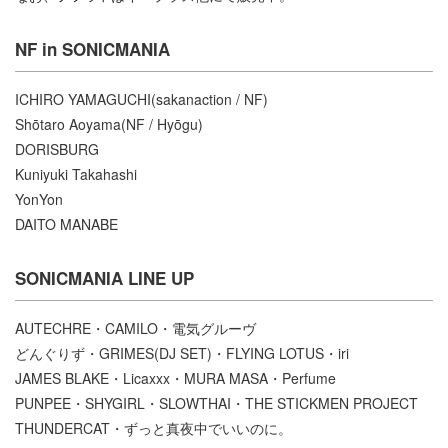
NF in SONICMANIA
ICHIRO YAMAGUCHI(sakanaction / NF)
Shōtaro Aoyama(NF / Hyōgu)
DORISBURG
Kuniyuki Takahashi
YonYon
DAITO MANABE
SONICMANIA LINE UP
AUTECHRE・CAMILO・電気グルーヴ
どんぐりず・GRIMES(DJ SET)・FLYING LOTUS・iri
JAMES BLAKE・Licaxxx・MURA MASA・Perfume
PUNPEE・SHYGIRL・SLOWTHAI・THE STICKMEN PROJECT
THUNDERCAT・ずっと真夜中でいいのに。