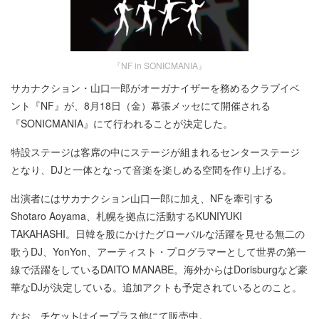
『NF in SONICMANIA』
サカナクション・山口一郎がオーガナイザーを務めるクラブイベ
ント『NF』が、8月18日（金）幕張メッセにて開催される
『SONICMANIA』にて行われることが決定した。
特設ステージは客席の中にステージが組まれるセンターステージ
となり、DJと一体となって音楽を楽しめる空間を作り上げる。
出演者にはサカナクション山口一郎に加え、NFを牽引する
Shotaro Aoyama、札幌を拠点に活動するKUNIYUKI
TAKAHASHI。日韓を股にかけたグローバルな活躍を見せる無二の
歌うDJ、YonYon、アーティスト・プログラマーとして世界の第一
線で活躍をしているDAITO MANABE。海外からはDorisburgなど豪
華なDJが決定している。追加アクトも予定されているとのこと。
なお、
はイープラス他にて販売中。