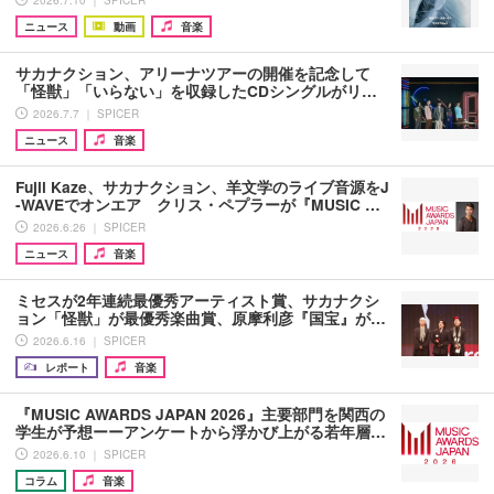
ニュース
動画
音楽
サカナクション、アリーナツアーの開催を記念して
「怪獣」「いらない」を収録したCDシングルがリ…
2026.7.7 ｜ SPICER
ニュース
音楽
Fujii Kaze、サカナクション、羊文学のライブ音源をJ
-WAVEでオンエア クリス・ペプラーが『MUSIC …
2026.6.26 ｜ SPICER
ニュース
音楽
ミセスが2年連続最優秀アーティスト賞、サカナクシ
ョン「怪獣」が最優秀楽曲賞、原摩利彦『国宝』が…
2026.6.16 ｜ SPICER
レポート
音楽
『MUSIC AWARDS JAPAN 2026』主要部門を関西の
学生が予想ーーアンケートから浮かび上がる若年層…
2026.6.10 ｜ SPICER
コラム
音楽