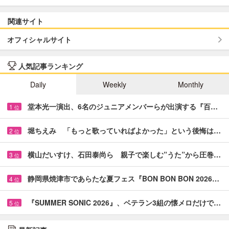
関連サイト
オフィシャルサイト
人気記事ランキング
Daily
Weekly
Monthly
堂本光一演出、6名のジュニアメンバーらが出演する『百…
1
位
堀ちえみ 「もっと歌っていればよかった」という後悔は…
2
位
横山だいすけ、石田泰尚ら 親子で楽しむ”うた”から圧巻…
3
位
静岡県焼津市であらたな夏フェス『BON BON BON 2026…
4
位
『SUMMER SONIC 2026』、ベテラン3組の懐メロだけで…
5
位