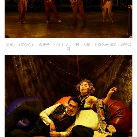
演奏／（左から）小森慶子、ハラナツコ、村上大輔、上原弘子 撮影：細野晋
司