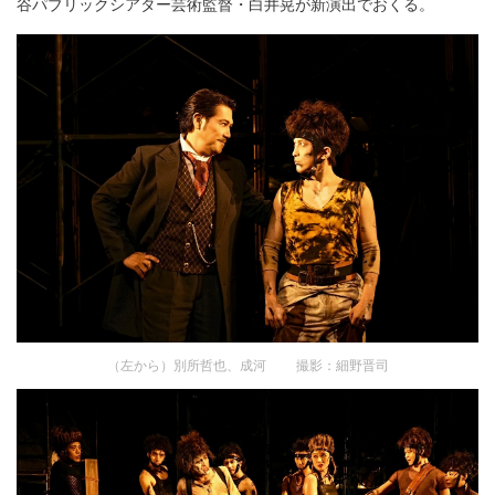
谷パブリックシアター芸術監督・白井晃が新演出でおくる。
（左から）別所哲也、成河 撮影：細野晋司