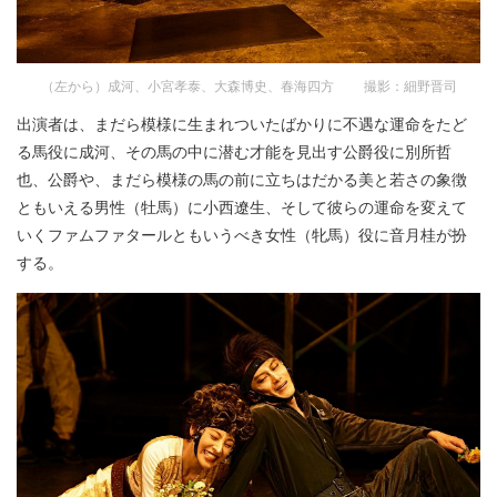
（左から）成河、小宮孝泰、大森博史、春海四方 撮影：細野晋司
出演者は、まだら模様に生まれついたばかりに不遇な運命をたど
る馬役に成河、その馬の中に潜む才能を見出す公爵役に別所哲
也、公爵や、まだら模様の馬の前に立ちはだかる美と若さの象徴
ともいえる男性（牡馬）に小西遼生、そして彼らの運命を変えて
いくファムファタールともいうべき女性（牝馬）役に音月桂が扮
する。