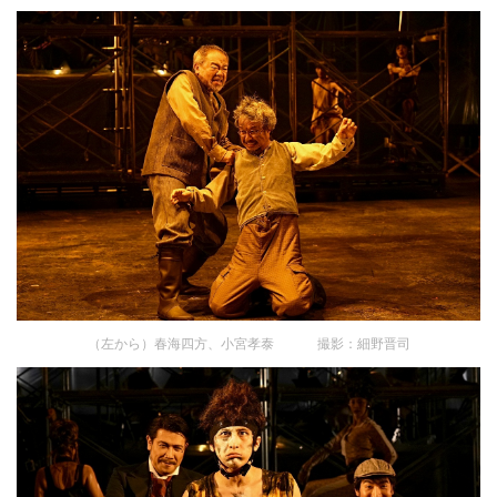
（左から）春海四方、小宮孝泰 撮影：細野晋司