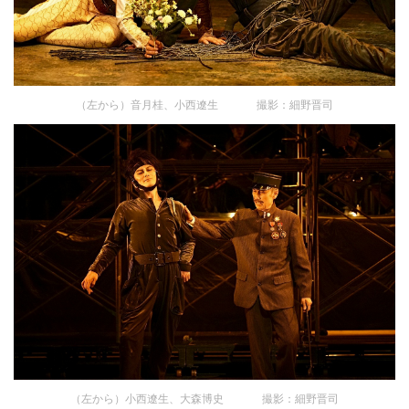
（左から）音月桂、小西遼生 撮影：細野晋司
（左から）小西遼生、大森博史 撮影：細野晋司