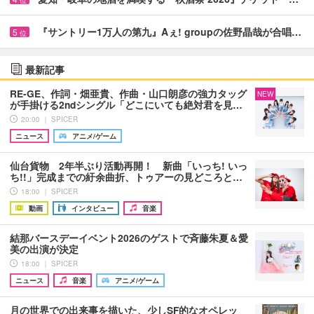
位
『サントリー1万人の第九』Aぇ! groupの佐野晶哉が合唱…
5
位
最新記事
RE-GE、作詞・畑亜貴、作曲・山口朗彦の強力タッグ
NEW
が手掛ける2ndシングル「どこにいても絶対君を見…
20:00 ｜ SPICER
ニュース
アニメ/ゲーム
仙台貨物 2年半ぶり活動再開！ 新曲「いっち! いっ
ち!!」完成までの紆余曲折、トゥアーの見どころと…
18:00 ｜ SPICER
動画
インタビュー
音楽
結那バースデーイベント2026のゲストで斉藤朱夏＆愛
美の出演が決定
18:00 ｜ SPICER
ニュース
音楽
アニメ/ゲーム
月の世界での出来事を描いた、少しSF的なオペレッ