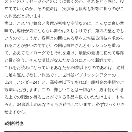
ストイのメッセージがどのように響くのか。それをどう感じ、役
立てていくのか。その使命は、実演家も観客も対等に担うのがこ
の作品だと思います。
実は、これだけ舞台と客席が密接な空間なのに、こんなに良い意
味でお客様が気にならない舞台は久しぶりです。第四の壁とでも
いうのでしょうか、客席との間にある壁をぶち破る演技を求めら
れることが多いのですが、今回は白井さんとセッションを重ね
て、あえてモノローグでもそれを避け、最後の最後に初めて客席
と目が合う。そんな演技がなんだか自分にとって新鮮です。
これをお読みになっているあなたが24歳以下なのであれば、絶対
に足を運んで欲しい作品です。世田谷パブリックシアターの
U24（アンダー24）と、高校生以下であれば一般料金の半額でご
観劇いただけます。この、難しいことは一切ない、必ず何か生き
る上での刺激を得ることができる作品を観ていただけます。もち
ろん、24歳以上のみなさんもお待ちしています。必ずびっくりさ
せますから。
■別所哲也