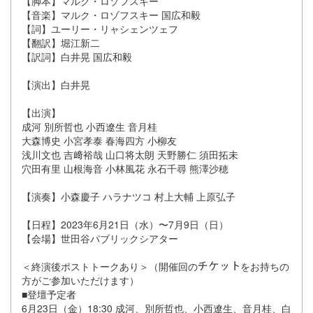
【脚本】マルク・ロゾフスキー
【音楽】マルク・ロゾフスキー 国広和毅
【詞】ユーリー・リャシェンツェフ
【翻訳】堀江新二
【訳詞】白井晃 国広和毅
【演出】白井晃
【出演】
成河 別所哲也 小西遼生 音月桂
大森博史 小宮孝泰 春海四方 小柳友
浅川文也 吉﨑裕哉 山口将太朗 天野勝仁 須田拓未
穴田有里 山根海音 小林風花 永石千尋 熊澤沙穂
【演奏】小森慶子 ハラナツコ 村上大輔 上原弘子
【日程】2023年6月21日（水）〜7月9日（日）
【会場】世田谷パブリックシアター
＜終演後ポストトークあり＞（開催回の
をお持ちの
方がご参加いただけます）
■登壇予定者
6月23日（金）18:30 成河、別所哲也、小西遼生、音月桂、白