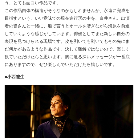
う、とても面白い作品です。
この作品自体の構造がそうなのかもしれませんが、永遠に完成を
目指すという、いい意味での現在進行形の中を、白井さん、出演
者の皆さんと一緒に、船で言うとオールを漕ぎながら海原を前進
していくような感じがしています。俳優としてまた新しい自分の
表現を見つけられる現場です。皮を剥いても剥いてもその先にま
だ何かがあるような作品です。決して難解ではないので、楽しく
観ていただけたらと思います。胸に迫る深いメッセージが一番底
にありますので、ぜひ楽しんでいただけたら嬉しいです。
■小西遼生