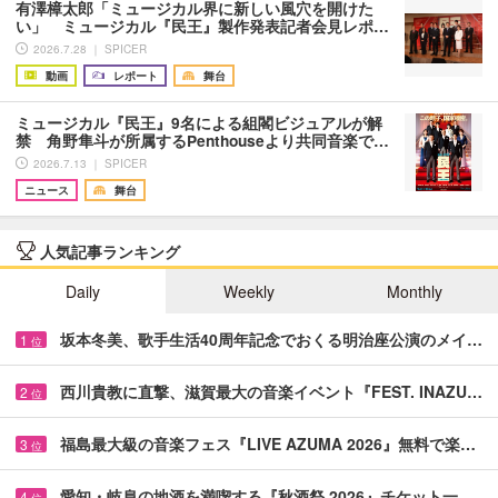
有澤樟太郎「ミュージカル界に新しい風穴を開けた
い」 ミュージカル『民王』製作発表記者会見レポ…
2026.7.28 ｜ SPICER
動画
レポート
舞台
ミュージカル『民王』9名による組閣ビジュアルが解
禁 角野隼斗が所属するPenthouseより共同音楽で…
2026.7.13 ｜ SPICER
ニュース
舞台
人気記事ランキング
Daily
Weekly
Monthly
坂本冬美、歌手生活40周年記念でおくる明治座公演のメイ…
1
位
西川貴教に直撃、滋賀最大の音楽イベント『FEST. INAZU…
2
位
福島最大級の音楽フェス『LIVE AZUMA 2026』無料で楽…
3
位
愛知・岐阜の地酒を満喫する『秋酒祭 2026』チケット一…
4