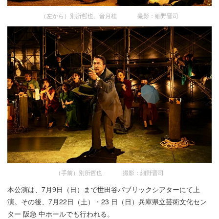
（左から）別所哲也、音月桂 撮影：細野晋司
（手前）別所哲也 撮影：細野晋司
本公演は、7月9日（日）まで世田谷パブリックシアターにて上
演。その後、7月22日（土）・23 日（日）兵庫県立芸術文化セン
ター 阪急 中ホールでも行われる。