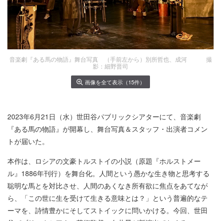
音楽劇『ある馬の物語』舞台写真 （手前左から）別所哲也、成河 撮
影：細野晋司
画像を全て表示（15件）
2023年6月21日（水）世田谷パブリックシアターにて、音楽劇
『ある馬の物語』が開幕し、舞台写真＆スタッフ・出演者コメン
トが届いた。
本作は、ロシアの文豪トルストイの小説（原題『ホルストメー
ル』1886年刊行）を舞台化。人間という愚かな生き物と思考する
聡明な馬とを対比させ、人間のあくなき所有欲に焦点をあてなが
ら、「この世に生を受けて生きる意味とは？」という普遍的なテ
ーマを、詩情豊かにそしてストイックに問いかける。今回、世田