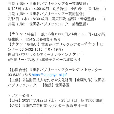
井晃（演出・世田谷パブリックシアター芸術監督）
6月28日（水）14:00 成河、別所哲也、小西遼生、音月桂、白
井晃（演出・世田谷パブリックシアー芸術監督）
7月5日 （水）18:30 成河、国広和毅（訳詞・音楽監督）、白
井晃（演出・世田谷パブリックシアター芸術監督）
【
料金】一般：S席 8,800円／A席 5,500円 ※ほか高
校生以下、U24など各種割引あり
【
取扱い】世田谷パブリックシアター
セ
ンター 03-5432-1515（10～19時）
世田谷パブリックシアターオンライン
※託児サービスあり ※車椅子スペース取扱あり
【お問合せ】世田谷パブリックシアター
センター
03-5432-1515
https://setagaya-pt.jp/
【主催】公益財団法人せたがや文化財団 【企画制作】世田谷
パブリックシアター 【後援】世田谷区
＜ツアー公演＞
【日程】2023年7月22日（土）・23 日（日）各 13:00 開演
【会場】兵庫県立芸術文化センター 阪急 中ホール