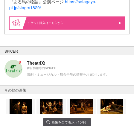
『ある馬の物語』公演ページ
https://setagaya-
pt.jp/stage/1829/
購入はこちらから
SPICER
TheatriX!
舞台情報専門SPICER
演劇・ミュージカル・舞台全般の情報をお届けします。
その他の画像
画像を全て表示（15件）