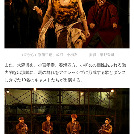
（左から）別所哲也、成河、小柳友 撮影：細野晋司
また、大森博史、小宮孝泰、春海四方、小柳友の個性あふれる魅
力的な出演陣に、馬の群れをアグレッシブに形成する歌とダンス
に秀でた10名のキャストたちが出演する。