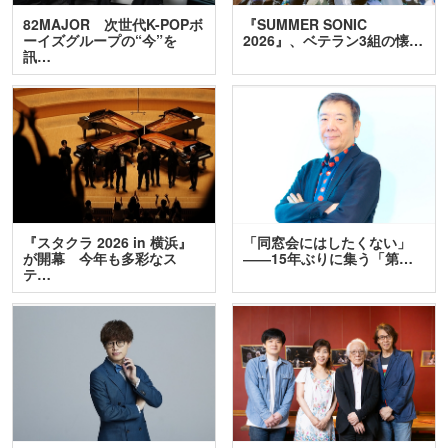
82MAJOR 次世代K-POPボ
『SUMMER SONIC
ーイズグループの“今”を
2026』、ベテラン3組の懐…
訊…
『スタクラ 2026 in 横浜』
「同窓会にはしたくない」
が開幕 今年も多彩なス
――15年ぶりに集う「第…
テ…