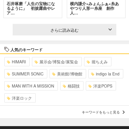
石井琢磨「人生の宝物にな
横内謙介×みょんふぁ×糸あ
るように」 初披露曲やレ
やつり人形一糸座 創作
ア…
人…
さらに読み込む
人気のキーワード
HIMARI
展示会/博覧会/展覧会
堀ちえみ
SUMMER SONIC
美術館/博物館
indigo la End
MAN WITH A MISSION
格闘技
洋楽POPS
洋楽ロック
キーワードをもっと見る