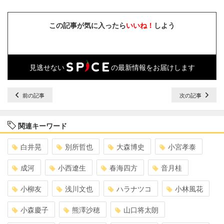
この記事が気に入ったら
いいね！
しよう
見逃せない
の最新情報をお届けします
前の記事
次の記事
関連キーワード
白井晃
別所哲也
大森博史
小宮孝泰
成河
小西遼生
春海四方
音月桂
小柳友
浅川文也
ハラナツコ
小林風花
小森慶子
熊澤沙穂
山口将太朗