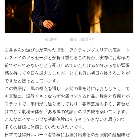
小西遼生 撮影：細野晋司
白井さんの遊び心が満ちた演出、アクティングエリアの広さ、ト
ルストイのメッセージとが折り重なるこの舞台。実際にお客様の
前でやってみないとどう受け止めていただけるか分からない緊張
感を持って今日を迎えましたが、とても良い初日を終えることが
できたとほっとしています。
この物語は、馬の視点を通し、人間の業を時にはおもしろく、で
も真摯に、説教くさくならずお届けできる作品。舞台と客席とが
フラットで、半円形に迫り出しており、客席芝居も多く、舞台だ
けでなく劇場全体が『ある馬の物語』の世界観を築いています。
こんなにイマーシブな演劇体験はそうそうできないと思うので、
多くの皆様に体感していただきたいです。
日常では得難いパーツを皆様にお届け出来るのが演劇の醍醐味だ