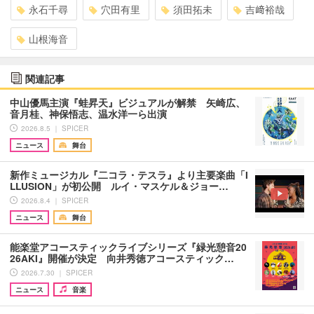
永石千尋
穴田有里
須田拓未
吉﨑裕哉
山根海音
関連記事
中山優馬主演『蛙昇天』ビジュアルが解禁 矢崎広、
音月桂、神保悟志、温水洋一ら出演
2026.8.5 ｜ SPICER
ニュース
舞台
新作ミュージカル『二コラ・テスラ』より主要楽曲「I
LLUSION」が初公開 ルイ・マスケル＆ジョー…
2026.8.4 ｜ SPICER
ニュース
舞台
能楽堂アコースティックライブシリーズ『緑光憩音20
26AKI』開催が決定 向井秀徳アコースティック…
2026.7.30 ｜ SPICER
ニュース
音楽