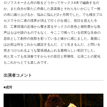
ロゾフスキーさん作の歌をどうやってサックス4本で編曲するの
か。また自分が新たに作曲した器楽曲とそれらをいかにして一枚
の布に織り上げるか、悩みに悩んだ2ヶ月間でした。でも稽古プロ
セスでその二者の境界が消えて行くのを感じ、初日を迎えた今
日、工事現場の足場から響き渡るサックスの音色と個性豊かな歌
声はもはや誰のものでもなく、今ここで鳴っている切実な生命の
息吹として創作の祝祭を彩っていると確かに感じました。最後に
はお前は何をこれから建設するんだ、どう生きるんだ、と問いを
突きつけられるような緊張感あふれる素晴らしい初日でした。
何と言っても生演奏ですからその音圧と即興性、公演ごとの変化
もこれからとても楽しみです。
出演者コメント
■成河