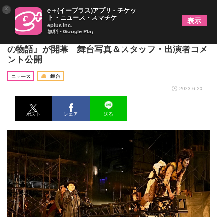
×
e＋(イープラス)アプリ - チケッ
ト・ニュース・スマチケ
表示
eplus inc.
無料 - Google Play
成河ら出演、3年という歳月を経て音楽劇『ある馬
の物語』が開幕 舞台写真＆スタッフ・出演者コメ
ント公開
ニュース
舞台
2023.6.23
ポスト
シェア
送る