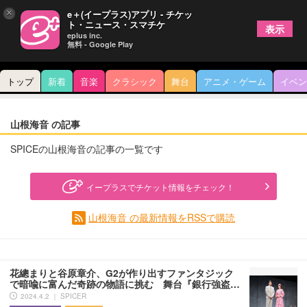
×
e＋(イープラス)アプリ - チケッ
ト・ニュース・スマチケ
表示
eplus inc.
無料 - Google Play
トップ
新着
音楽
クラシック
舞台
アニメ・ゲーム
イベン
山根海音 の記事
SPICEの山根海音の記事の一覧です
イープラスでチケット情報をチェック！
山根海音 の最新情報をRSSで購読
花總まりと谷原章介、G2が作り出すファンタジック
で暗喩に富んだ奇跡の物語に挑む 舞台『銀行強盗…
2024.4.2 ｜ SPICER