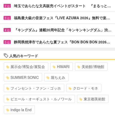
埼玉であらたな文具販売イベントがスタート 『まるっと…
2
位
福島最大級の音楽フェス『LIVE AZUMA 2026』無料で楽…
3
位
『キングダム』連載20周年記念「キンキンキングダム」渋…
4
位
静岡県焼津市であらたな夏フェス『BON BON BON 2026…
5
位
人気のキーワード
展示会/博覧会/展覧会
HIMARI
美術館/博物館
SUMMER SONIC
堀ちえみ
フィンセント・ファン・ゴッホ
クロード・モネ
ピエール・オーギュスト・ルノワール
東京都美術館
indigo la End