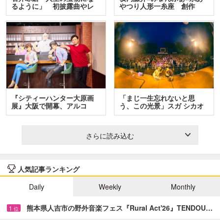
るように」 初披露曲やレ
やつり人形一糸座 創作
ア…
人…
『シティーハンター大原画
「まじ一生忘れないと思
展』大阪で開幕、アルコ
う、この光景」スガ シカオ
＆…
と…
さらに読み込む
人気記事ランキング
Daily
Weekly
Monthly
熊本県人吉市の野外音楽フェス『Rural Act'26』TENDOU…
1
位