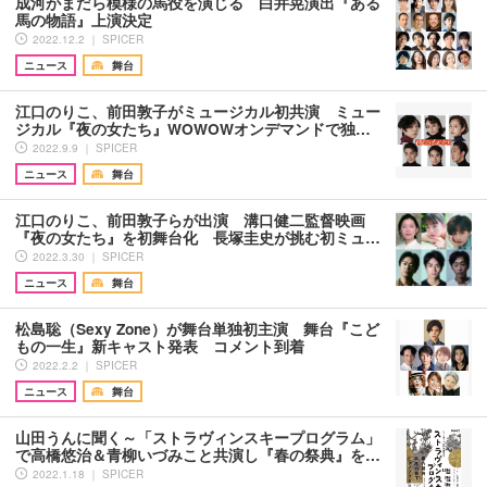
成河がまだら模様の馬役を演じる 白井晃演出『ある
馬の物語』上演決定
2022.12.2 ｜ SPICER
ニュース
舞台
江口のりこ、前田敦子がミュージカル初共演 ミュー
ジカル『夜の女たち』WOWOWオンデマンドで独…
2022.9.9 ｜ SPICER
ニュース
舞台
江口のりこ、前田敦子らが出演 溝口健二監督映画
『夜の女たち』を初舞台化 長塚圭史が挑む初ミュ…
2022.3.30 ｜ SPICER
ニュース
舞台
松島聡（Sexy Zone）が舞台単独初主演 舞台『こど
もの一生』新キャスト発表 コメント到着
2022.2.2 ｜ SPICER
ニュース
舞台
山田うんに聞く～「ストラヴィンスキープログラム」
で高橋悠治＆青柳いづみこと共演し『春の祭典』を…
2022.1.18 ｜ SPICER