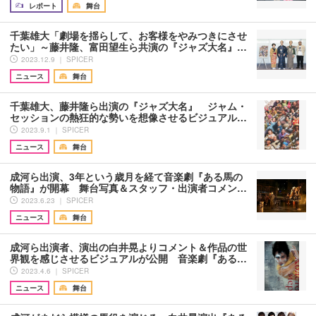
レポート
舞台
千葉雄大「劇場を揺らして、お客様をやみつきにさせ
たい」～藤井隆、富田望生ら共演の『ジャズ大名』…
2023.12.9 ｜ SPICER
ニュース
舞台
千葉雄大、藤井隆ら出演の『ジャズ大名』 ジャム・
セッションの熱狂的な勢いを想像させるビジュアル…
2023.9.1 ｜ SPICER
ニュース
舞台
成河ら出演、3年という歳月を経て音楽劇『ある馬の
物語』が開幕 舞台写真＆スタッフ・出演者コメン…
2023.6.23 ｜ SPICER
ニュース
舞台
成河ら出演者、演出の白井晃よりコメント＆作品の世
界観を感じさせるビジュアルが公開 音楽劇『ある…
2023.4.6 ｜ SPICER
ニュース
舞台