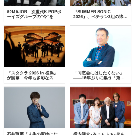
82MAJOR 次世代K-POPボ
『SUMMER SONIC
ーイズグループの“今”を
2026』、ベテラン3組の懐…
訊…
『スタクラ 2026 in 横浜』
「同窓会にはしたくない」
が開幕 今年も多彩なス
――15年ぶりに集う「第…
テ…
石井琢磨「人生の宝物にな
横内謙介×みょんふぁ×糸あ