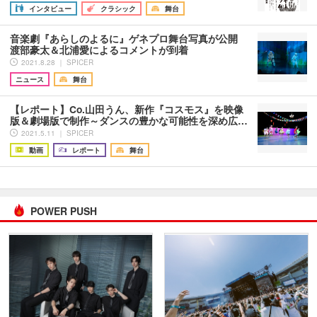
インタビュー
クラシック
舞台
音楽劇『あらしのよるに』ゲネプロ舞台写真が公開
渡部豪太＆北浦愛によるコメントが到着
2021.8.28 ｜ SPICER
ニュース
舞台
【レポート】Co.山田うん、新作『コスモス』を映像
版＆劇場版で制作～ダンスの豊かな可能性を深め広…
2021.5.11 ｜ SPICER
動画
レポート
舞台
POWER PUSH