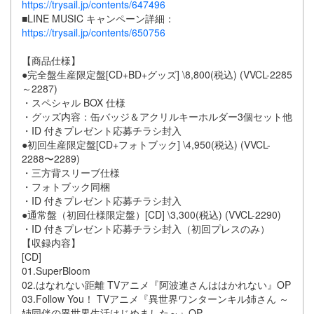
https://trysail.jp/contents/647496
■LINE MUSIC キャンペーン詳細：
https://trysail.jp/contents/650756
【商品仕様】
●完全盤生産限定盤[CD+BD+グッズ] \8,800(税込) (VVCL-2285
～2287)
・スペシャル BOX 仕様
・グッズ内容：缶バッジ＆アクリルキーホルダー3個セット他
・ID 付きプレゼント応募チラシ封入
●初回生産限定盤[CD+フォトブック] \4,950(税込) (VVCL-
2288〜2289)
・三方背スリーブ仕様
・フォトブック同梱
・ID 付きプレゼント応募チラシ封入
●通常盤（初回仕様限定盤）[CD] \3,300(税込) (VVCL-2290)
・ID 付きプレゼント応募チラシ封入（初回プレスのみ）
【収録内容】
[CD]
01.SuperBloom
02.はなれない距離 TVアニメ『阿波連さんははかれない』OP
03.Follow You！ TVアニメ『異世界ワンターンキル姉さん ～
姉同伴の異世界生活はじめました～』OP