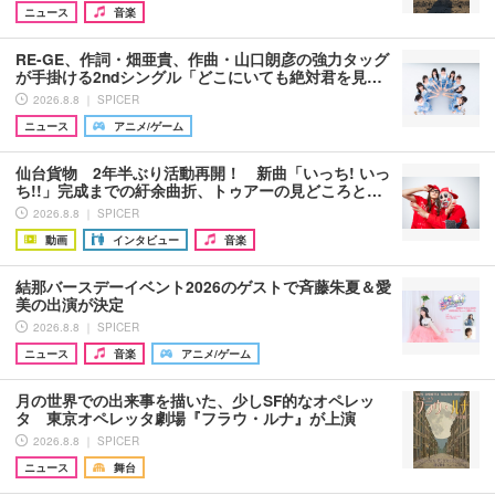
ニュース
音楽
RE-GE、作詞・畑亜貴、作曲・山口朗彦の強力タッグ
が手掛ける2ndシングル「どこにいても絶対君を見…
2026.8.8 ｜ SPICER
ニュース
アニメ/ゲーム
仙台貨物 2年半ぶり活動再開！ 新曲「いっち! いっ
ち!!」完成までの紆余曲折、トゥアーの見どころと…
2026.8.8 ｜ SPICER
動画
インタビュー
音楽
結那バースデーイベント2026のゲストで斉藤朱夏＆愛
美の出演が決定
2026.8.8 ｜ SPICER
ニュース
音楽
アニメ/ゲーム
月の世界での出来事を描いた、少しSF的なオペレッ
タ 東京オペレッタ劇場『フラウ・ルナ』が上演
2026.8.8 ｜ SPICER
ニュース
舞台