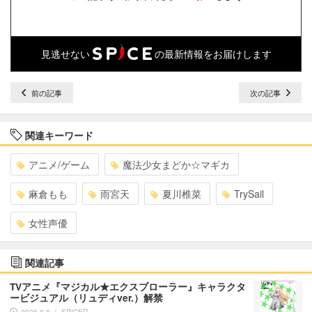
見逃せない
の最新情報をお届けします
前の記事
次の記事
関連キーワード
アニメ/ゲーム
魔法少女まどか☆マギカ
麻倉もも
雨宮天
夏川椎菜
TrySail
女性声優
関連記事
TVアニメ『マジカル★エクスプローラー』キャラクタ
ービジュアル（リュディver.）解禁
2026.8.8 ｜ SPICER