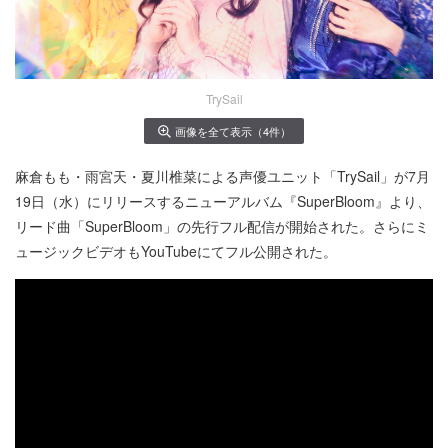
TrySail
画像を全て表示（4件）
麻倉もも・雨宮天・夏川椎菜による声優ユニット「TrySail」が7月
19日（水）にリリースするニューアルバム『SuperBloom』より、
リード曲「SuperBloom」の先行フル配信が開始された。さらにミ
ュージックビデオもYouTubeにてフル公開された。