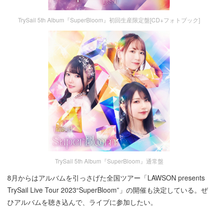
TrySail 5th Album『SuperBloom』初回生産限定盤[CD+フォトブック]
TrySail 5th Album『SuperBloom』通常盤
8月からはアルバムを引っさげた全国ツアー「LAWSON presents
TrySail Live Tour 2023“SuperBloom”」の開催も決定している。ぜ
ひアルバムを聴き込んで、ライブに参加したい。