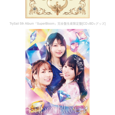
TrySail 5th Album『SuperBloom』完全盤生産限定盤[CD+BD+グッズ]