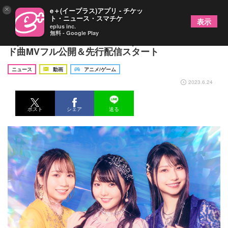
×
e＋(イープラス)アプリ - チケッ
ト・ニュース・スマチケ
表示
eplus inc.
無料 - Google Play
TrySail、ニューアルバム『SuperBloom』よりリー
ド曲MVフル公開＆先行配信スタート
ニュース
動画
アニメ/ゲーム
2023.6.24
ポスト
シェア
送る