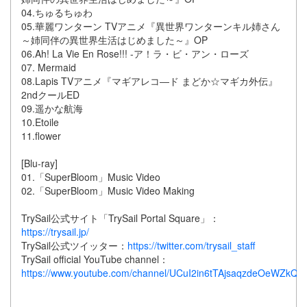
04.ちゅるちゅわ
05.華麗ワンターン TVアニメ『異世界ワンターンキル姉さん
～姉同伴の異世界生活はじめました～』OP
06.Ah! La Vie En Rose!!! -ア！ラ・ビ・アン・ローズ
07. Mermaid
08.Lapis TVアニメ『マギアレコ―ド まどか☆マギカ外伝』
2ndクールED
09.遥かな航海
10.Etoile
11.flower
[Blu-ray]
01.「SuperBloom」Music Video
02.「SuperBloom」Music Video Making
TrySail公式サイト「TrySail Portal Square」：
https://trysail.jp/
TrySail公式ツイッター：
https://twitter.com/trysail_staff
TrySail official YouTube channel：
https://www.youtube.com/channel/UCuI2in6tTAjsaqzdeOeWZkQ