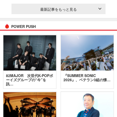
最新記事をもっと見る
POWER PUSH
82MAJOR 次世代K-POPボ
『SUMMER SONIC
ーイズグループの“今”を
2026』、ベテラン3組の懐…
訊…