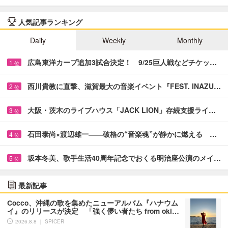
人気記事ランキング
Daily
Weekly
Monthly
広島東洋カープ追加3試合決定！ 9/25巨人戦などチケッ…
1
位
西川貴教に直撃、滋賀最大の音楽イベント『FEST. INAZU…
2
位
大阪・茨木のライブハウス「JACK LION」存続支援ライ…
3
位
石田泰尚×渡辺雄一――破格の“音楽魂”が静かに燃える …
4
位
坂本冬美、歌手生活40周年記念でおくる明治座公演のメイ…
5
位
最新記事
Cocco、沖縄の歌を集めたニューアルバム『ハナウム
イ』のリリースが決定 「強く儚い者たち from oki…
2026.8.8 ｜ SPICER