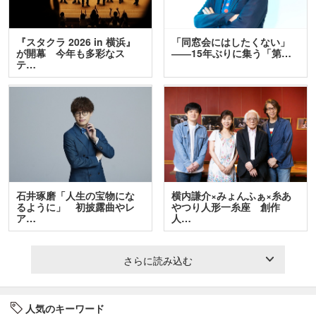
『スタクラ 2026 in 横浜』
「同窓会にはしたくない」
が開幕 今年も多彩なス
――15年ぶりに集う「第…
テ…
石井琢磨「人生の宝物にな
横内謙介×みょんふぁ×糸あ
るように」 初披露曲やレ
やつり人形一糸座 創作
ア…
人…
さらに読み込む
人気のキーワード