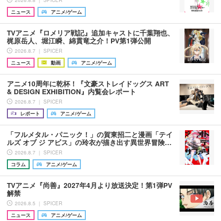
ニュース
アニメ/ゲーム
TVアニメ『ロメリア戦記』追加キャストに千葉翔也、
梶原岳人、堀江瞬、綿貫竜之介！PV第1弾公開
2026.8.7 ｜ SPICER
ニュース
動画
アニメ/ゲーム
アニメ10周年に乾杯！『文豪ストレイドッグス ART
& DESIGN EXHIBITION』内覧会レポート
2026.8.7 ｜ SPICER
レポート
アニメ/ゲーム
「フルメタル・パニック！」の賀東招二と漫画「テイ
ルズ オブ ジ アビス」の玲衣が描き出す異世界冒険…
2026.8.7 ｜ SPICER
コラム
アニメ/ゲーム
TVアニメ『尚善』2027年4月より放送決定！第1弾PV
解禁
2026.8.5 ｜ SPICER
ニュース
アニメ/ゲーム