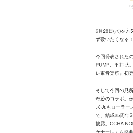
『
6月28日(水)
ず歌いたくなる！
今回発表されたのは
PUMP、平井 大
レ東音楽祭』初
そして今回の見所は
奇跡のコラボ。伝
ズ Jr.もロー
で、結成25周年S
披露。OCHA 
ケナーレ」を楽