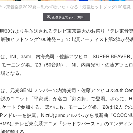
テレ東音楽祭2023夏～思わず歌いたくなる！最強ヒットソング100連発
画像を全て表示（6件）
夕方5時30分より生放送されるテレビ東京最大のお祭り『テレ東音楽
最強ヒットソング100連発～』の出演アーティスト第2弾が発
、INI、asmi、内海光司・佐藤アツヒロ、SUPER BEAVER、D
、モーニング娘。’23（50音順）。INI、内海光司・佐藤アツヒ
登場となる。
、元光GENJIメンバーの内海光司・佐藤アツヒロ＆20th Cen
説のユニット「平家派」が名曲「剣の舞」で登場。さらに、HiHi 
ラースケートで参加する。ほかにも、モーニング娘。’23は12人で
Pメドレーを披露。NiziUは2ndアルバムから最新曲「COCO
NORMAはテレビ東京系アニメ『シャドウバース F』のエンディ
曲初解禁する。