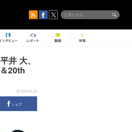
、平井 大、
20th
2023.6.24
シェア