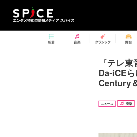
『テレ東音
Da-iC
Centur
ニュース
音楽