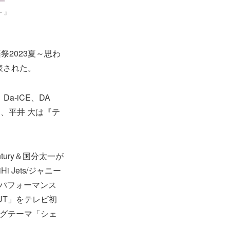
～』
祭2023夏～思わ
表された。
a-iCE、DA
ロ、平井 大は『テ
tury＆国分太一が
Jets/ジャニー
のパフォーマンス
NUT」をテレビ初
ングテーマ「シェ