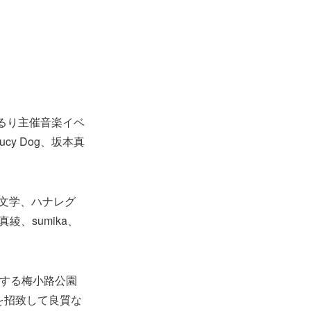
くるり主催音楽イベ
cy Dog、坂本真
羊文学、ハナレグ
綾、sumika、
置する梅小路公園
を招致して良質な