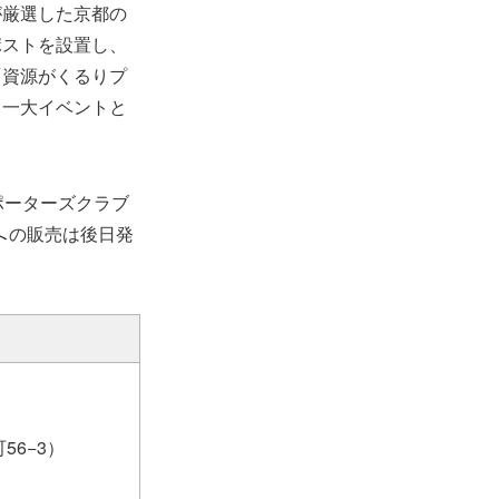
が厳選した京都の
ポストを設置し、
「資源がくるりプ
る一大イベントと
サポーターズクラブ
の販売は後日発
56−3）