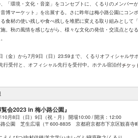
か、「環境・文化・音楽」をコンセプトに、くるりのメンバー
「音博マーケット」を出展する。さに昨年は梅小路公園にコン
出る食材の使い残しや食べ残しを堆肥に変える取り組みとして
実施。秋の風情を感じながら、様々な文化の発信・交流点とな
た。
0日（金）から7月9日（日）23:59まで、くるりオフィシャル
次先行受付と、オフィシャル先行を受付中。ホテル宿泊付
報
会2023 in 梅小路公園』
10月8日（日）9日（祝・月） 開場10:00 / 開演：12:00
路公園 芝生広場（〒600-8835 京都府京都市下京区観喜寺町
ニえんぴつ/中村佳穂/羊文学/ハナレグミ/槇原敬之/くるり