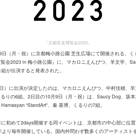
『京都音楽博覧会2023』
、9日（月・祝）に京都梅小路公園 芝生広場にて開催される、
会2023 in 梅小路公園』に、マカロニえんぴつ、羊文学、Sau
1組が出演すると発表された。
（日）に出演が決定したのは、マカロニえんぴつ、中村佳穂、
りの6組。2日目の10月9日（月・祝）は、Saucy Dog、坂本真
 Hamasyan “StandArt”、秦 基博、くるりの7組。
年に初めて2days開催する同イベントは、京都市の中心部に位
7年より毎年開催している。国内外問わず数多くのアーティスト