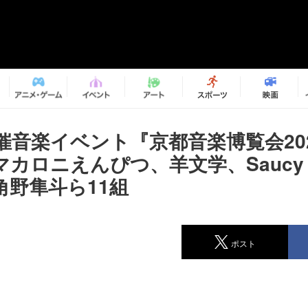
催音楽イベント『京都音楽博覧会20
カロニえんぴつ、羊文学、Saucy 
角野隼斗ら11組
ポスト