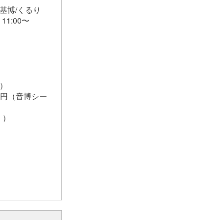
/秦 基博/くるり
1:00〜
付）
00円（音博シー
。）