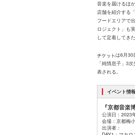
音楽を届けるほ
店舗を紹介する
フードエリアで
ロジェクト」も
して定着してき
は6月3
「純情息子」3
表される。
イベント情
『京都音楽博覧
公演日：2023年
会場：京都梅小
出演者：
DAY1：マカロ