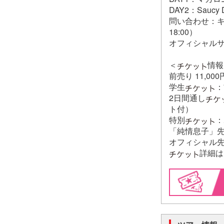
DAY2：Saucy 
問い合わせ：キョー
18:00）
オフィシャル
＜
情報
前売り 11,0
学生
：
2日間通し
ト付）
特別
：
「純情息子」先行
オフィシャル先行
詳細は