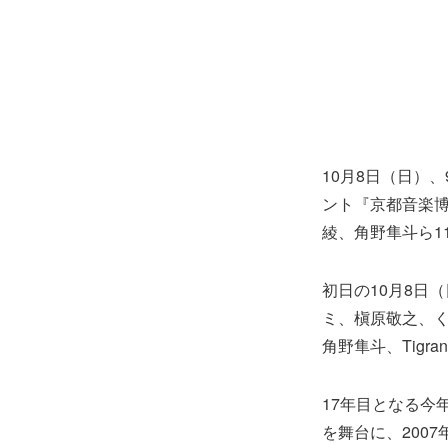
10月8日（日）
ント『京都音楽博覧
綾、角野隼斗ら1
初日の10月8日
ミ、槇原敬之、くる
角野隼斗、Tigran
17年目となる今
を舞台に、200