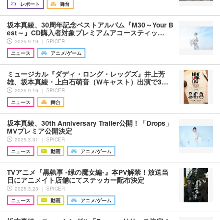
レポート
舞台
坂本真綾、30周年記念ベストアルバム『M30～Your B
est～』CD購入者対象プレミアムアコースティッ…
2025.9.19 ｜ SPICER
ニュース
アニメ/ゲーム
ミュージカル『ダディ・ロング・レッグズ』井上芳
雄、坂本真綾・上白石萌音（Wキャスト）出演で3…
2025.9.16 ｜ SPICER
ニュース
舞台
坂本真綾、30th Anniversary Trailer公開！「Drops」
MVプレミア公開決定
2025.3.31 ｜ SPICER
ニュース
動画
アニメ/ゲーム
TVアニメ『黒執事 -緑の魔女編-』本PV解禁！放送当
日にアニメイト店舗にてステッカー配布決定
2025.3.23 ｜ SPICER
ニュース
動画
アニメ/ゲーム