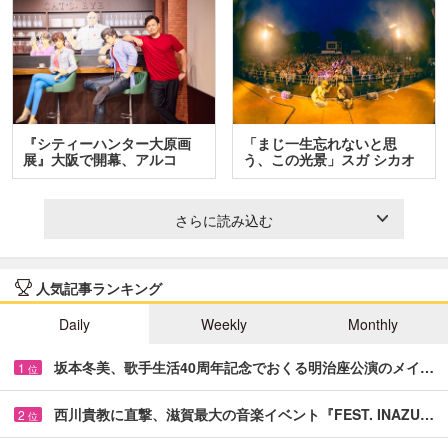
『シティーハンター大原画
「まじ一生忘れないと思
展』大阪で開幕、アルコ
う、この光景」スガ シカオ
＆…
と…
さらに読み込む
人気記事ランキング
Daily
Weekly
Monthly
坂本冬美、歌手生活40周年記念でおくる明治座公演のメイ…
1
位
西川貴教に直撃、滋賀最大の音楽イベント『FEST. INAZU…
2
位