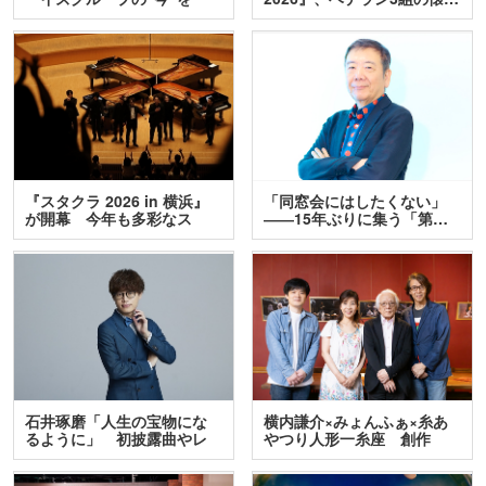
訊…
『スタクラ 2026 in 横浜』
「同窓会にはしたくない」
が開幕 今年も多彩なス
――15年ぶりに集う「第…
テ…
石井琢磨「人生の宝物にな
横内謙介×みょんふぁ×糸あ
るように」 初披露曲やレ
やつり人形一糸座 創作
ア…
人…