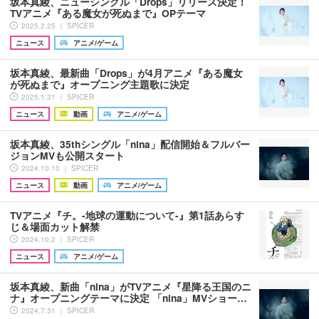
坂本真綾、ニューシングル「Drops」リリース決定！
TVアニメ『ある魔女が死ぬまで』OPテーマ
2025.2.25 ｜ SPICER
ニュース
アニメ/ゲーム
坂本真綾、最新曲「Drops」が4月アニメ『ある魔女
が死ぬまで』オープニング主題歌に決定
2025.1.31 ｜ SPICER
ニュース
動画
アニメ/ゲーム
坂本真綾、35thシングル「nina」配信開始＆フルバー
ジョンMVも公開スタート
2024.10.10 ｜ SPICER
ニュース
動画
アニメ/ゲーム
TVアニメ『チ。-地球の運動について-』第1話あらす
じ＆場面カット解禁
2024.10.2 ｜ SPICER
ニュース
アニメ/ゲーム
坂本真綾、新曲「nina」がTVアニメ『星降る王国のニ
ナ』オープニングテーマに決定 「nina」MVショー…
2024.7.31 ｜ SPICER