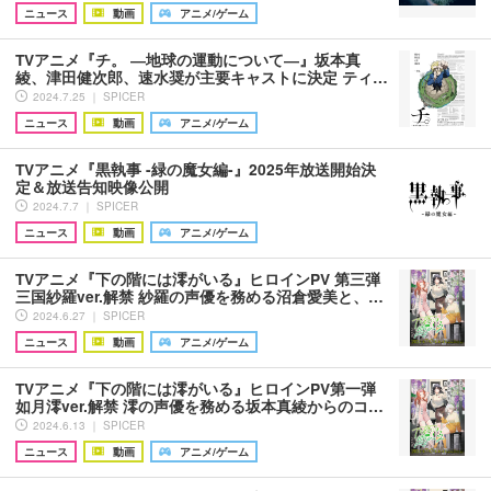
ニュース
動画
アニメ/ゲーム
TVアニメ『チ。 ―地球の運動について―』坂本真
綾、津田健次郎、速水奨が主要キャストに決定 ティ…
2024.7.25 ｜ SPICER
ニュース
動画
アニメ/ゲーム
TVアニメ『黒執事 -緑の魔女編-』2025年放送開始決
定＆放送告知映像公開
2024.7.7 ｜ SPICER
ニュース
動画
アニメ/ゲーム
TVアニメ『下の階には澪がいる』ヒロインPV 第三弾
三国紗羅ver.解禁 紗羅の声優を務める沼倉愛美と、…
2024.6.27 ｜ SPICER
ニュース
動画
アニメ/ゲーム
TVアニメ『下の階には澪がいる』ヒロインPV第一弾
如月澪ver.解禁 澪の声優を務める坂本真綾からのコ…
2024.6.13 ｜ SPICER
ニュース
動画
アニメ/ゲーム