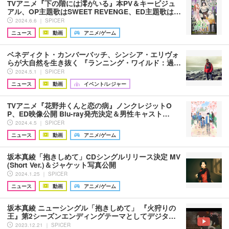
TVアニメ『下の階には澪がいる』本PV＆キービジュ
アル、OP主題歌はSWEET REVENGE、ED主題歌は…
2024.6.6 ｜ SPICER
ニュース
動画
アニメ/ゲーム
ベネディクト・カンバーバッチ、シンシア・エリヴォ
らが大自然を生き抜く 『ランニング・ワイルド：過…
2024.5.1 ｜ SPICER
ニュース
動画
イベント/レジャー
TVアニメ『花野井くんと恋の病』ノンクレジットO
P、ED映像公開 Blu-ray発売決定＆男性キャスト…
2024.4.5 ｜ SPICER
ニュース
動画
アニメ/ゲーム
坂本真綾「抱きしめて」CDシングルリリース決定 MV
(Short Ver.)＆ジャケット写真公開
2024.1.25 ｜ SPICER
ニュース
動画
アニメ/ゲーム
坂本真綾 ニューシングル「抱きしめて」 『火狩りの
王』第2シーズンエンディングテーマとしてデジタ…
2023.12.21 ｜ SPICER