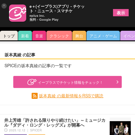
×
e＋(イープラス)アプリ - チケッ
ト・ニュース・スマチケ
表示
eplus inc.
無料 - Google Play
トップ
新着
音楽
クラシック
舞台
アニメ・ゲーム
イベン
坂本真綾 の記事
SPICEの坂本真綾の記事の一覧です
イープラスでチケット情報をチェック！
坂本真綾 の最新情報をRSSで購読
井上芳雄「許される限りやり続けたい」～ミュージカ
ル『ダディ・ロング・レッグズ』が開幕へ
2025.12.12 ｜ SPICER