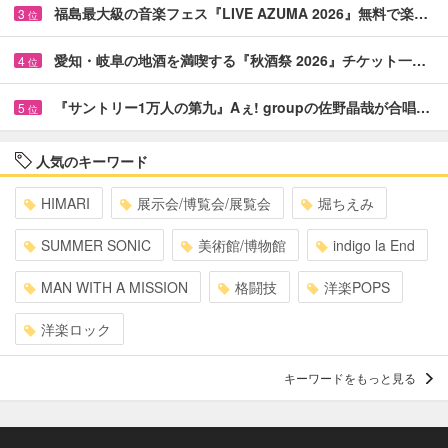
福島最大級の音楽フェス『LIVE AZUMA 2026』無料で楽…
3
位
愛知・岐阜の地酒を満喫する『秋酒祭 2026』チケット一…
4
位
『サントリー1万人の第九』Aぇ! groupの佐野晶哉が合唱…
5
位
人気のキーワード
HIMARI
展示会/博覧会/展覧会
堀ちえみ
SUMMER SONIC
美術館/博物館
indigo la End
MAN WITH A MISSION
格闘技
洋楽POPS
洋楽ロック
キーワードをもっと見る