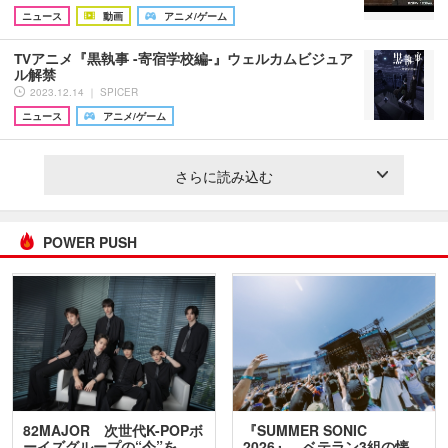
ニュース
動画
アニメ/ゲーム
TVアニメ『黒執事 -寄宿学校編-』ウェルカムビジュア
ル解禁
2023.12.14 ｜ SPICER
ニュース
アニメ/ゲーム
さらに読み込む
POWER PUSH
82MAJOR 次世代K-POPボ
『SUMMER SONIC
ーイズグループの“今”を
2026』、ベテラン3組の懐…