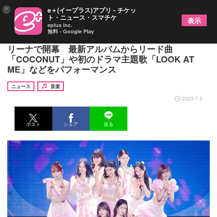
×
e＋(イープラス)アプリ - チケッ
ト・ニュース・スマチケ
表示
eplus inc.
無料 - Google Play
NiziU、2度目となる全国ツアーが佐賀県・SAGAア
リーナで開幕 最新アルバムからリード曲
「COCONUT」や初のドラマ主題歌「LOOK AT
ME」などをパフォーマンス
ニュース
音楽
2023.7.3
ポスト
シェア
送る