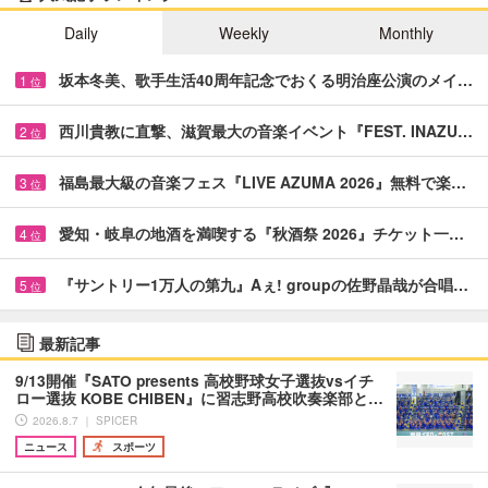
Daily
Weekly
Monthly
坂本冬美、歌手生活40周年記念でおくる明治座公演のメイ…
1
位
西川貴教に直撃、滋賀最大の音楽イベント『FEST. INAZU…
2
位
福島最大級の音楽フェス『LIVE AZUMA 2026』無料で楽…
3
位
愛知・岐阜の地酒を満喫する『秋酒祭 2026』チケット一…
4
位
『サントリー1万人の第九』Aぇ! groupの佐野晶哉が合唱…
5
位
最新記事
9/13開催『SATO presents 高校野球女子選抜vsイチ
ロー選抜 KOBE CHIBEN』に習志野高校吹奏楽部と…
2026.8.7 ｜ SPICER
ニュース
スポーツ