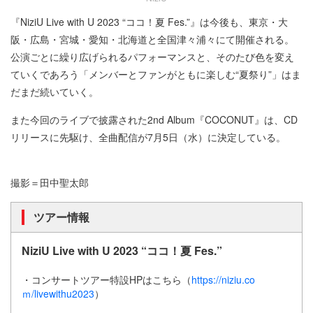
『NiziU Live with U 2023 “ココ！夏 Fes.”』は今後も、東京・大
阪・広島・宮城・愛知・北海道と全国津々浦々にて開催される。
公演ごとに繰り広げられるパフォーマンスと、そのたび色を変え
ていくであろう「メンバーとファンがともに楽しむ“夏祭り”」はま
だまだ続いていく。
また今回のライブで披露された2nd Album『COCONUT』は、CD
リリースに先駆け、全曲配信が7月5日（水）に決定している。
撮影＝田中聖太郎
ツアー情報
NiziU Live with U 2023 “ココ！夏 Fes.”
・コンサートツアー特設HPはこちら（
https://niziu.co
ｍ/livewithu2023
）