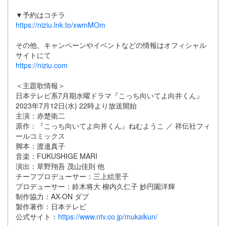
▼予約はコチラ
https://niziu.lnk.to/xwmMOm
その他、キャンペーンやイベントなどの情報はオフィシャル
サイトにて
https://niziu.com
＜主題歌情報＞
日本テレビ系7月期水曜ドラマ『こっち向いてよ向井くん』
2023年7月12日(水) 22時より放送開始
主演：赤楚衛二
原作：『こっち向いてよ向井くん』ねむようこ ／ 祥伝社フィ
ールコミックス
脚本：渡邉真子
音楽：FUKUSHIGE MARI
演出：草野翔吾 茂山佳則 他
チーフプロデューサー：三上絵里子
プロデューサー：鈴木将大 柳内久仁子 妙円園洋輝
制作協力：AX-ON ダブ
製作著作：日本テレビ
公式サイト：
https://www.ntv.co.jp/mukaikun/