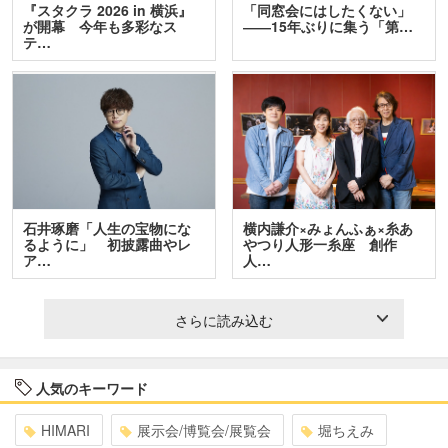
『スタクラ 2026 in 横浜』
「同窓会にはしたくない」
が開幕 今年も多彩なス
――15年ぶりに集う「第…
テ…
石井琢磨「人生の宝物にな
横内謙介×みょんふぁ×糸あ
るように」 初披露曲やレ
やつり人形一糸座 創作
ア…
人…
さらに読み込む
人気のキーワード
HIMARI
展示会/博覧会/展覧会
堀ちえみ