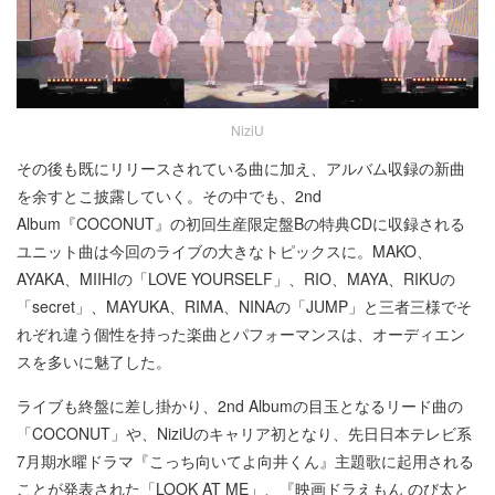
NiziU
その後も既にリリースされている曲に加え、アルバム収録の新曲
を余すとこ披露していく。その中でも、2nd
Album『COCONUT』の初回生産限定盤Bの特典CDに収録される
ユニット曲は今回のライブの大きなトピックスに。MAKO、
AYAKA、MIIHIの「LOVE YOURSELF」、RIO、MAYA、RIKUの
「secret」、MAYUKA、RIMA、NINAの「JUMP」と三者三様でそ
れぞれ違う個性を持った楽曲とパフォーマンスは、オーディエン
スを多いに魅了した。
ライブも終盤に差し掛かり、2nd Albumの目玉となるリード曲の
「COCONUT」や、NiziUのキャリア初となり、先日日本テレビ系
7月期水曜ドラマ『こっち向いてよ向井くん』主題歌に起用される
ことが発表された「LOOK AT ME」、『映画ドラえもん のび太と