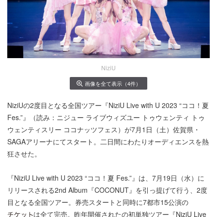
NiziU
画像を全て表示（4件）
NiziUの2度目となる全国ツアー『NiziU Live with U 2023 “ココ！夏
Fes.”』（読み：ニジュー ライブウィズユー トゥウェンティ トゥ
ウェンティスリー ココナッツフェス）が7月1日（土）佐賀県・
SAGAアリーナにてスタート。二日間にわたりオーディエンスを熱
狂させた。
『NiziU Live with U 2023 “ココ！夏 Fes.”』は、7月19日（水）に
リリースされる2nd Album『COCONUT』を引っ提げて行う、2度
目となる全国ツアー。券売スタートと同時に7都市15公演の
は全て完売。昨年開催されたの初単独ツアー『NiziU Live