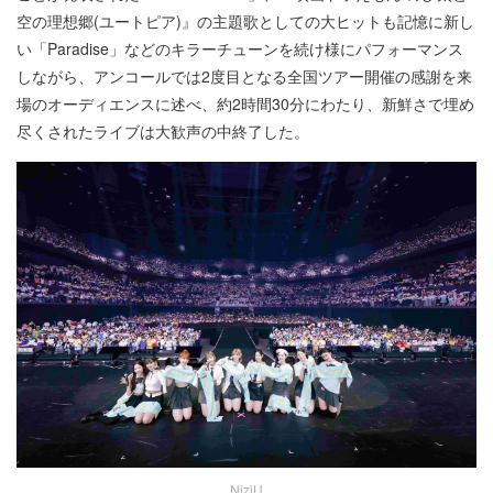
空の理想郷(ユートピア)』の主題歌としての大ヒットも記憶に新し
い「Paradise」などのキラーチューンを続け様にパフォーマンス
しながら、アンコールでは2度目となる全国ツアー開催の感謝を来
場のオーディエンスに述べ、約2時間30分にわたり、新鮮さで埋め
尽くされたライブは大歓声の中終了した。
NiziU