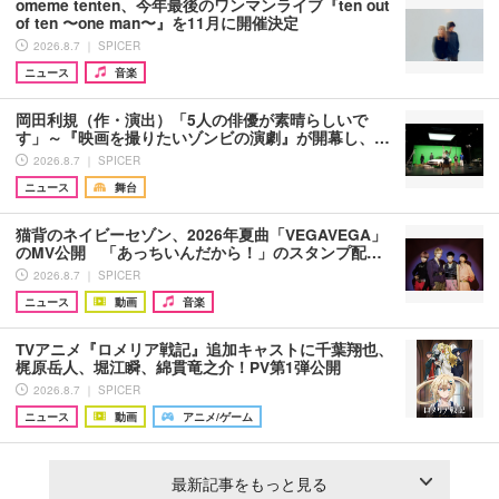
omeme tenten、今年最後のワンマンライブ『ten out
of ten 〜one man〜』を11月に開催決定
2026.8.7 ｜ SPICER
ニュース
音楽
岡田利規（作・演出）「5人の俳優が素晴らしいで
す」～『映画を撮りたいゾンビの演劇』が開幕し、…
2026.8.7 ｜ SPICER
ニュース
舞台
猫背のネイビーセゾン、2026年夏曲「VEGAVEGA」
のMV公開 「あっちいんだから！」のスタンプ配…
2026.8.7 ｜ SPICER
ニュース
動画
音楽
TVアニメ『ロメリア戦記』追加キャストに千葉翔也、
梶原岳人、堀江瞬、綿貫竜之介！PV第1弾公開
2026.8.7 ｜ SPICER
ニュース
動画
アニメ/ゲーム
最新記事をもっと見る