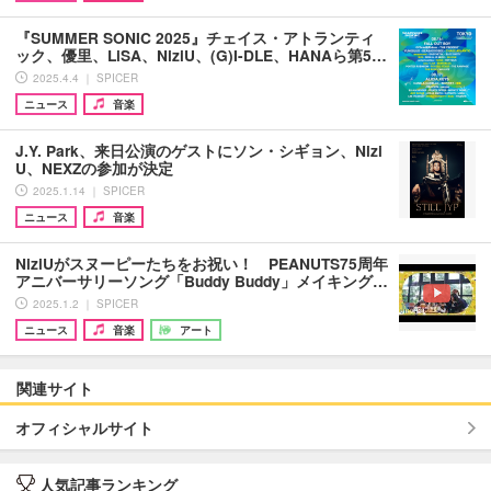
『SUMMER SONIC 2025』チェイス・アトランティ
ック、優里、LiSA、NiziU、(G)I-DLE、HANAら第5…
2025.4.4 ｜ SPICER
ニュース
音楽
J.Y. Park、来日公演のゲストにソン・シギョン、Nizi
U、NEXZの参加が決定
2025.1.14 ｜ SPICER
ニュース
音楽
NiziUがスヌーピーたちをお祝い！ PEANUTS75周年
アニバーサリーソング「Buddy Buddy」メイキング…
2025.1.2 ｜ SPICER
ニュース
音楽
アート
関連サイト
オフィシャルサイト
人気記事ランキング