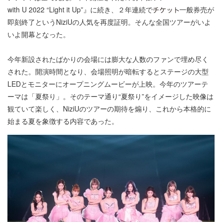
with U 2022 “Light it Up”』に続き、２年連続で
一般券売が
即刻終了というNiziUの人気を再度証明。そんな全国ツアーがいよ
いよ開幕となった。
今年新設されたばかりの会場には膨大な人数のファンで埋め尽く
された。開演時間となり、会場照明が暗転するとステージの大型
LEDとモニターにオープニングムービーが上映。今年のツアーテ
ーマは「夏祭り」。そのテーマ通り“夏祭り”をイメージした映像は
観ていて楽しく、NiziUのツアーの期待を煽り、これから本格的に
始まる夏を象徴する内容であった。