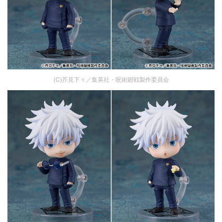
(C)芥見下々／集英社・呪術廻戦製作委員会