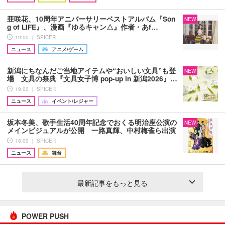
亜咲花、10周年アニバーサリーベストアルバム『Son
NEW
g of LIFE』、漫画『ゆるキャン△』作者・あf…
19:00 ｜ SPICER
ニュース
アニメ/ゲーム
新潟にちなんだご当地アイテムや“おいしい文具”も登
NEW
場 文具の祭典『文具女子博 pop-up in 新潟2026』…
19:00 ｜ SPICER
ニュース
イベント/レジャー
坂本冬美、歌手生活40周年記念でおくる明治座公演の
NEW
メインビジュアルが公開 一路真輝、中村梅雀ら出演
18:00 ｜ SPICER
ニュース
舞台
最新記事をもっと見る
POWER PUSH