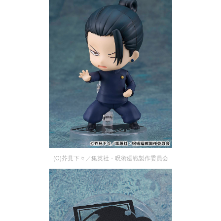
(C)芥見下々／集英社・呪術廻戦製作委員会