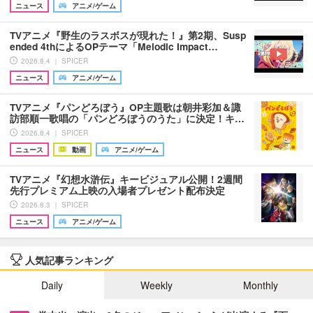
ニュース
アニメ/ゲーム
TVアニメ『野生のラスボスが現れた！』第2期、Susp
ended 4thによるOPテーマ「Melodic Impact…
2026.8.4 ｜ SPICER
ニュース
アニメ/ゲーム
TVアニメ『パンどろぼう』OP主題歌は朝井彩加＆諏
訪部順一歌唱の「パンどろぼうのうた」に決定！キ…
2026.8.4 ｜ SPICER
ニュース
動画
アニメ/ゲーム
TVアニメ『幻想水滸伝』キービジュアル公開！2週間
先行プレミアム上映の入場者プレゼント配布決定
2026.8.3 ｜ SPICER
ニュース
アニメ/ゲーム
人気記事ランキング
Daily
Weekly
Monthly