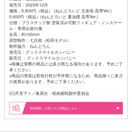
発売月：2023年12月
価格：5,800円（税込） (ねんどろいど 五条悟 高専Ver.)
5,600円（税込）(ねんどろいど 夏油傑 高専Ver.)
仕様：プラスチック製 塗装済み可動フィギュア・ノンスケー
ル・専用台座付属
全高：約100mm
原型制作：七兵衛（松田モデル）
制作協力：ねんどろん
発売元：グッドスマイルカンパニー
販売元 ：グッドスマイルカンパニー
※画像は実際の商品とは多少異なる場合があります。予めご了
承ください。
※商品の塗装は彩色行程が手作業になるため、商品個々に多少
の差異があります。予めご了承ください。
(C)芥見下々／集英社・呪術廻戦製作委員会
「呪術廻戦」お気に入り登録はこちら