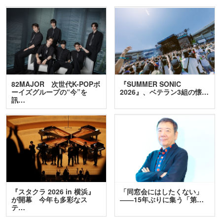
82MAJOR 次世代K-POPボ
『SUMMER SONIC
ーイズグループの“今”を
2026』、ベテラン3組の懐…
訊…
『スタクラ 2026 in 横浜』
「同窓会にはしたくない」
が開幕 今年も多彩なス
――15年ぶりに集う「第…
テ…