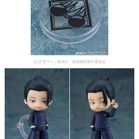
(C)芥見下々／集英社・呪術廻戦製作委員会