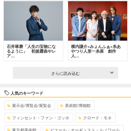
石井琢磨「人生の宝物にな
横内謙介×みょんふぁ×糸あ
るように」 初披露曲やレ
やつり人形一糸座 創作
ア…
人…
さらに読み込む
人気のキーワード
展示会/博覧会/展覧会
美術館/博物館
フィンセント・ファン・ゴッホ
クロード・モネ
東京都美術館
ピエール・オーギュスト・ルノワール