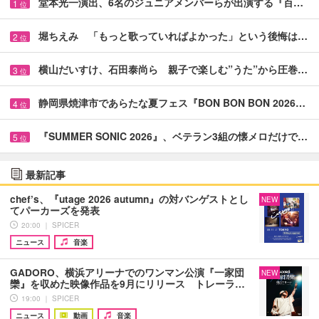
堂本光一演出、6名のジュニアメンバーらが出演する『百…
1
位
堀ちえみ 「もっと歌っていればよかった」という後悔は…
2
位
横山だいすけ、石田泰尚ら 親子で楽しむ”うた”から圧巻…
3
位
静岡県焼津市であらたな夏フェス『BON BON BON 2026…
4
位
『SUMMER SONIC 2026』、ベテラン3組の懐メロだけで…
5
位
最新記事
chef’s、『utage 2026 autumn』の対バンゲストとし
NEW
てパーカーズを発表
20:00 ｜ SPICER
ニュース
音楽
GADORO、横浜アリーナでのワンマン公演『一家団
NEW
欒』を収めた映像作品を9月にリリース トレーラ…
19:00 ｜ SPICER
ニュース
動画
音楽