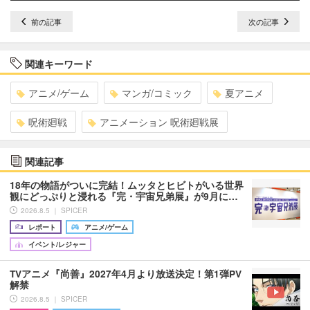
前の記事
次の記事
関連キーワード
アニメ/ゲーム
マンガ/コミック
夏アニメ
呪術廻戦
アニメーション 呪術廻戦展
関連記事
18年の物語がついに完結！ムッタとヒビトがいる世界
観にどっぷりと浸れる『完・宇宙兄弟展』が9月に…
2026.8.5 ｜ SPICER
レポート
アニメ/ゲーム
イベント/レジャー
TVアニメ『尚善』2027年4月より放送決定！第1弾PV
解禁
2026.8.5 ｜ SPICER