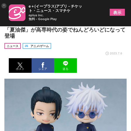
×
e＋(イープラス)アプリ - チケッ
ト・ニュース・スマチケ
表示
eplus inc.
無料 - Google Play
TVアニメ『呪術廻戦 懐玉・玉折』の「五条悟」
「夏油傑」が高専時代の姿でねんどろいどになって
登場
ニュース
アニメ/ゲーム
2023.7.6
ポスト
シェア
送る