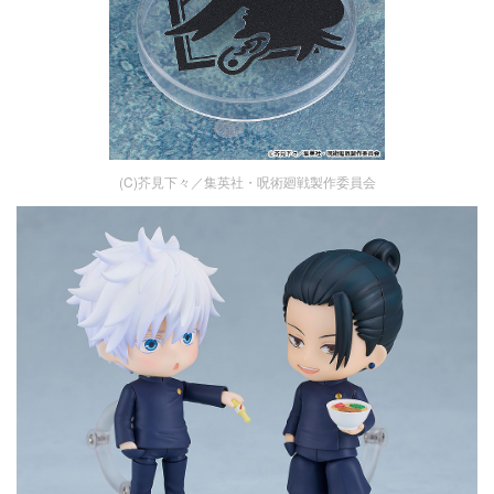
(C)芥見下々／集英社・呪術廻戦製作委員会