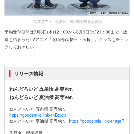
(C)芥見下々／集英社・呪術廻戦製作委員会
予約受付期間は7月6日(木)12：00から8月9日(水)21：00まで。放
送も始まったTVアニメ『呪術廻戦 懐玉・玉折』。グッズもチェッ
クしておきたい。
リリース情報
ねんどろいど 五条悟 高専Ver.
ねんどろいど 夏油傑 高専Ver.
ねんどろいど 五条悟 高専Ver.：
https://goodsmile.link/44Bt5qp
ねんどろいど 夏油傑 高専Ver.：
https://goodsmile.link/44aijaP
作品名：呪術廻戦