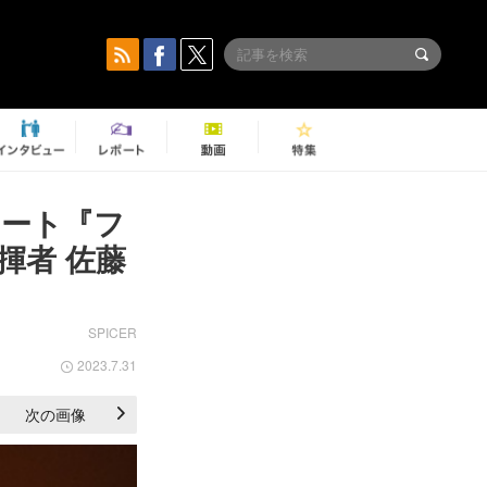
サート『フ
揮者 佐藤
SPICER
2023.7.31
次の画像