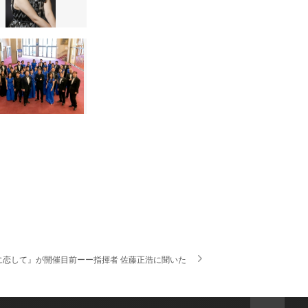
恋して』が開催目前ーー指揮者 佐藤正浩に聞いた