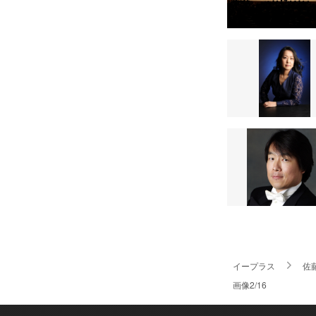
イープラス
佐
画像2/16