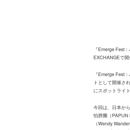
『Emerge Fe
EXCHANGEで
『Emerge Fe
トとして開催さ
にスポットライ
今回は、日本からヤ
怕胖團（PAPUN B
（Wendy Wan