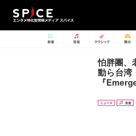
怕胖團、
動ら台湾
『Emerg
ニュース
音楽