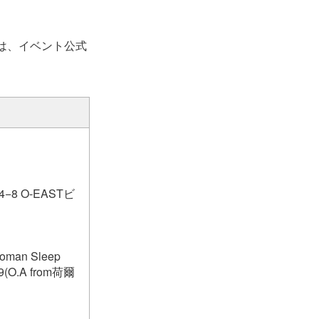
は、イベント公式
−8 O-EASTビ
an Sleep
(O.A from荷爾