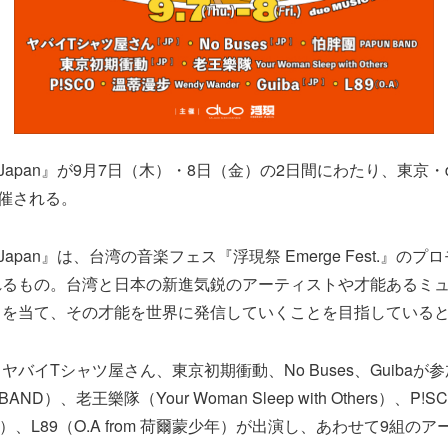
st：Japan』が9月7日（木）・8日（金）の2日間にわたり、東京・du
開催される。
st：Japan』は、台湾の音楽フェス『浮現祭 Emerge Fest.』
れるもの。台湾と日本の新進気鋭のアーティストや才能あるミ
トを当て、その才能を世界に発信していくことを目指している
バイTシャツ屋さん、東京初期衝動、No Buses、Guibaが
AND）、老王樂隊（Your Woman Sleep with Others）、P
der）、L89（O.A from 荷爾蒙少年）が出演し、あわせて9組