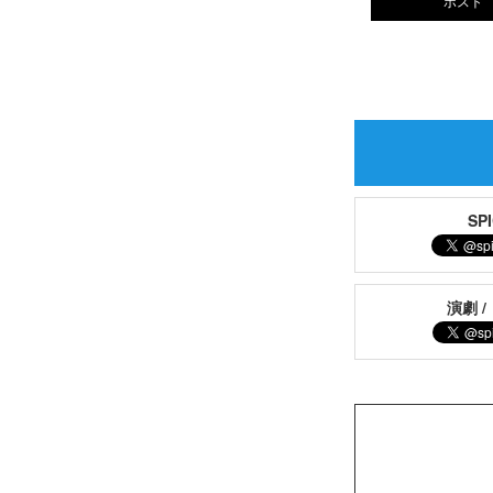
ポスト
S
演劇 /