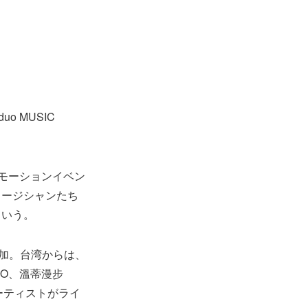
o MUSIC
のプロモーションイベン
ュージシャンたち
という。
参加。台湾からは、
!SCO、溫蒂漫步
のアーティストがライ