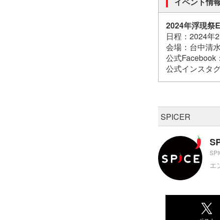
イベント情
2024年浮現祭Eme
日程：2024年
会場：台中清水鰲峰山
公式Facebook
公式インスタ
SPICER
S
SP
エ