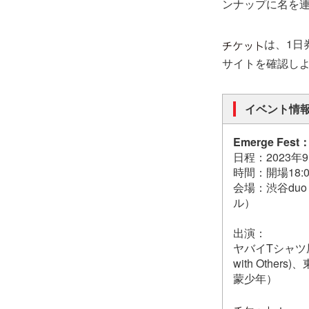
ンナップに名を
は、1日
サイトを確認し
イベント情
Emerge Fest
日程：2023年
時間：開場18:0
会場：渋谷duo 
ル）
出演：
ヤバイTシャツ屋さ
with Other
蒙少年）
：