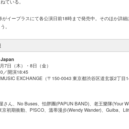
連ねている。
券がイープラスにて各公演日前18時まで発売中。そのほか詳細
よう。
報
：Japan
9月7日（木）・8日（金）
0／開演18:45
MUSIC EXCHANGE（〒150-0043 東京都渋谷区道玄坂2丁目14
ん、No Buses、怕胖團(PAPUN BAND)、老王樂隊(Your Wom
s)、東京初期衝動、P!SCO、溫蒂漫步(Wendy Wander)、Guiba、L89