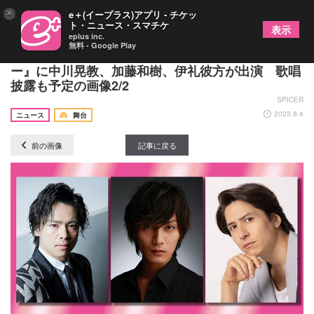
×
e＋(イープラス)アプリ - チケッ
ト・ニュース・スマチケ
表示
eplus inc.
無料 - Google Play
生放送！井上芳雄ミュージカルアワー『芳雄のミュ
ー』に中川晃教、加藤和樹、伊礼彼方が出演 歌唱
披露も予定の画像2/2
SPICER
2023.8.4
ニュース
舞台
前の画像
記事に戻る