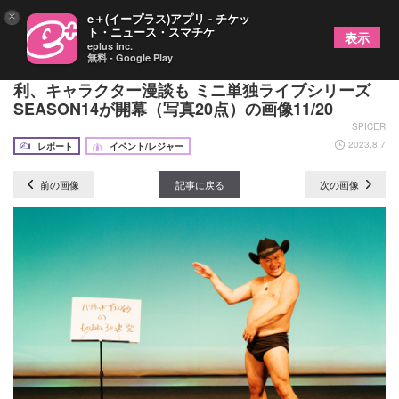
×
e＋(イープラス)アプリ - チケッ
ト・ニュース・スマチケ
表示
eplus inc.
無料 - Google Play
ハリウッドザコシショウがものまね30連発、ゲロ喜
利、キャラクター漫談も ミニ単独ライブシリーズ
SEASON14が開幕（写真20点）の画像11/20
SPICER
2023.8.7
レポート
イベント/レジャー
前の画像
記事に戻る
次の画像