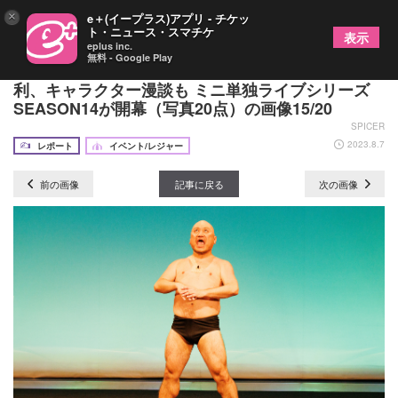
×
e＋(イープラス)アプリ - チケッ
ト・ニュース・スマチケ
表示
eplus inc.
無料 - Google Play
ハリウッドザコシショウがものまね30連発、ゲロ喜
利、キャラクター漫談も ミニ単独ライブシリーズ
SEASON14が開幕（写真20点）の画像15/20
SPICER
2023.8.7
レポート
イベント/レジャー
前の画像
記事に戻る
次の画像