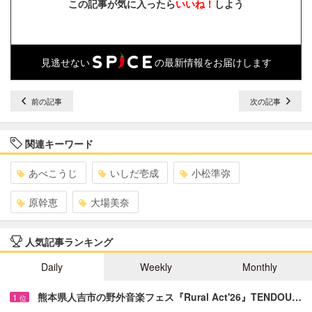
この記事が気に入ったら
いいね！
しよう
見逃せない
の最新情報をお届けします
前の記事
次の記事
関連キーワード
あべこうじ
いしだ壱成
小松準弥
原幹恵
大場美奈
人気記事ランキング
Daily
Weekly
Monthly
熊本県人吉市の野外音楽フェス『Rural Act'26』TENDOU…
1
位