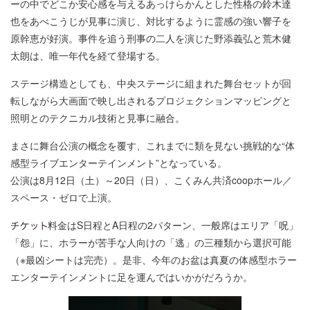
ーの中でどこか安心感を与えるあっけらかんとした性格の鈴木達
也をあべこうじが見事に演じ、対比するように霊感の強い響子を
原幹恵が好演。事件を追う刑事の二人を演じた野添義弘と荒木健
太朗は、唯一年代を経て登場する。
ステージ構造としても、中央ステージに組まれた舞台セットが回
転しながら大画面で映し出されるプロジェクションマッピングと
照明とのテクニカル技術と見事に融合。
まさに舞台公演の概念を覆す、これまでに類を見ない挑戦的な“体
感型ライブエンターテインメント”となっている。
公演は8月12日（土）～20日（日）、こくみん共済coopホール／
スペース・ゼロで上演。
料金はS日程とA日程の2パターン、一般席はエリア「呪」
「怨」に、ホラーが苦手な人向けの「逃」の三種類から選択可能
（※最凶シートは完売）。是非、今年のお盆は真夏の体感型ホラー
エンターテインメントに足を運んではいかがだろうか。