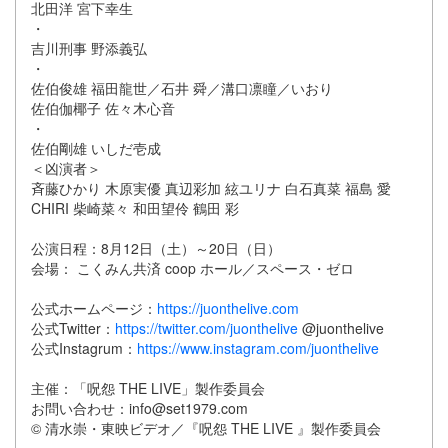
北田洋 宮下幸生
・
吉川刑事 野添義弘
・
佐伯俊雄 福田龍世／石井 舜／溝口凛瞳／いおり
佐伯伽椰子 佐々木心音
・
佐伯剛雄 いしだ壱成
＜凶演者＞
斉藤ひかり 木原実優 真辺彩加 絃ユリナ 白石真菜 福島 愛
CHIRI 柴崎菜々 和田望伶 鶴田 彩
公演日程：8月12日（土）～20日（日）
会場： こくみん共済 coop ホール／スペース・ゼロ
公式ホームページ：
https://juonthelive.com
公式Twitter：
https://twitter.com/juonthelive
@juonthelive
公式Instagrum：
https://www.instagram.com/juonthelive
主催：「呪怨 THE LIVE」製作委員会
お問い合わせ：info@set1979.com
© 清水崇・東映ビデオ／『呪怨 THE LIVE 』製作委員会