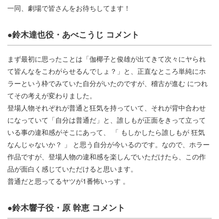
一同、劇場で皆さんをお待ちしてます！
●鈴木達也役・あべこうじ コメント
まず最初に思ったことは「伽椰子と俊雄が出てきて次々にヤられ
て皆んなをこわがらせるんでしょ？」と、正直なところ単純にホ
ラーという枠でみていた自分がいたのですが、稽古が進む につれ
てその考えが変わりました。
登場人物それぞれが普通と狂気を持っていて、それが背中合わせ
になっていて「自分は普通だ」と、誰しもが正面をきって立って
いる事の違和感がそこにあって、 「 もしかしたら誰しもが 狂気
なんじゃないか？ 」 と思う自分が今いるのです。なので、ホラー
作品ですが、登場人物の違和感を楽しんでいただけたら、この作
品が面白く感じていただけると思います。
普通だと思ってるヤツが1番怖いっす 。
●鈴木響子役・原 幹恵 コメント