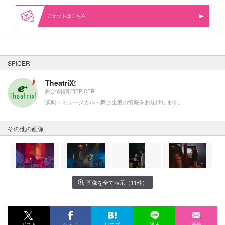
はこちら
SPICER
TheatriX!
舞台情報専門SPICER
演劇・ミュージカル・舞台全般の情報をお届けします。
その他の画像
画像を全て表示（11件）
ポスト
シェア
はてブ
送る
送信