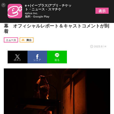
×
e＋(イープラス)アプリ - チケッ
ト・ニュース・スマチケ
表示
eplus inc.
無料 - Google Play
真夏の体感型ホラーショー『呪怨 THE LIVE』が開
幕 オフィシャルレポート＆キャストコメントが到
着
ニュース
舞台
2023.8.14
ポスト
シェア
送る