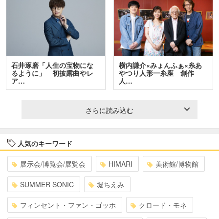
石井琢磨「人生の宝物にな
横内謙介×みょんふぁ×糸あ
るように」 初披露曲やレ
やつり人形一糸座 創作
ア…
人…
さらに読み込む
人気のキーワード
展示会/博覧会/展覧会
HIMARI
美術館/博物館
SUMMER SONIC
堀ちえみ
フィンセント・ファン・ゴッホ
クロード・モネ