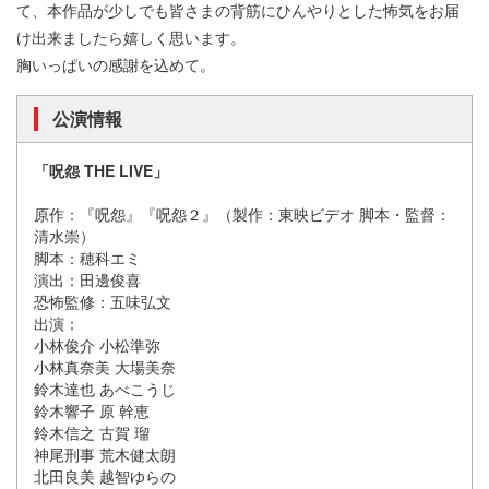
て、本作品が少しでも皆さまの背筋にひんやりとした怖気をお届
け出来ましたら嬉しく思います。
胸いっぱいの感謝を込めて。
公演情報
「呪怨 THE LIVE」
原作：『呪怨』『呪怨２』（製作：東映ビデオ 脚本・監督：
清水崇）
脚本：穂科エミ
演出：田邊俊喜
恐怖監修：五味弘文
出演：
小林俊介 小松準弥
小林真奈美 大場美奈
鈴木達也 あべこうじ
鈴木響子 原 幹恵
鈴木信之 古賀 瑠
神尾刑事 荒木健太朗
北田良美 越智ゆらの