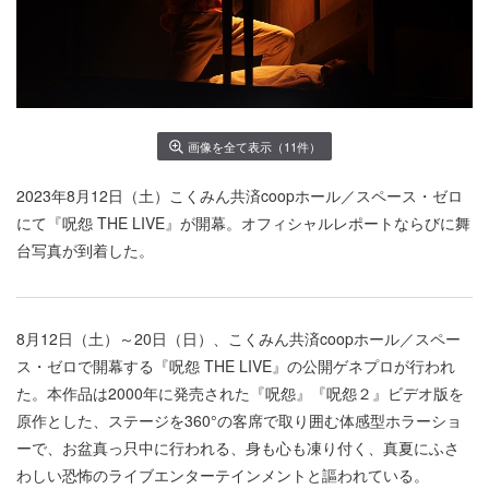
画像を全て表示（11件）
2023年8月12日（土）こくみん共済coopホール／スペース・ゼロ
にて『呪怨 THE LIVE』が開幕。オフィシャルレポートならびに舞
台写真が到着した。
8月12日（土）～20日（日）、こくみん共済coopホール／スペー
ス・ゼロで開幕する『呪怨 THE LIVE』の公開ゲネプロが行われ
た。本作品は2000年に発売された『呪怨』『呪怨２』ビデオ版を
原作とした、ステージを360°の客席で取り囲む体感型ホラーショ
ーで、お盆真っ只中に行われる、身も心も凍り付く、真夏にふさ
わしい恐怖のライブエンターテインメントと謳われている。