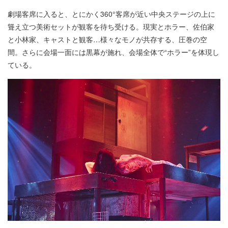
劇場客席に入ると、とにかく360°客席が近い中央ステージの上に
聳え立つ美術セットが観客を待ち受ける。現実とホラー、佐伯家
と小林家、キャストと観客…様々なモノが共存する、圧巻の空
間。さらに会場一面には黒幕が施れ、会場全体で“ホラー”を体現し
ている。