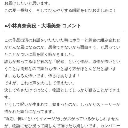
お届けしたいと思います。
この夏一番熱く、そしてひんやりする瞬間をぜひお楽しみに！
●小林真奈美役・大場美奈 コメント
この作品出演のお話をいただいた時にホラーと舞台の組み合わせ
がどんな風になるのか、想像できないから面白そう、と思ってい
たことがついに幕を開く時がきました。
誰もが知ってるほど有名な「呪怨」という作品。原作が怖いとい
うことは周知なので舞台も怖いと思う方がほとんどだと思いま
す。もちろん怖いです、怖さはあります！
ですが、これは声を大にして伝えたい。
決して怖さだけではなく、物語としてしっかり観ることができま
す。
どうして呪いが生まれて、始まったのか。しっかりストーリーが
描かれた舞台になってます。
"呪怨、怖い”というイメージだけが広がっているかもしれません
が、物語にぜひ浸って楽しんで頂けたら嬉しいです。カンパニー