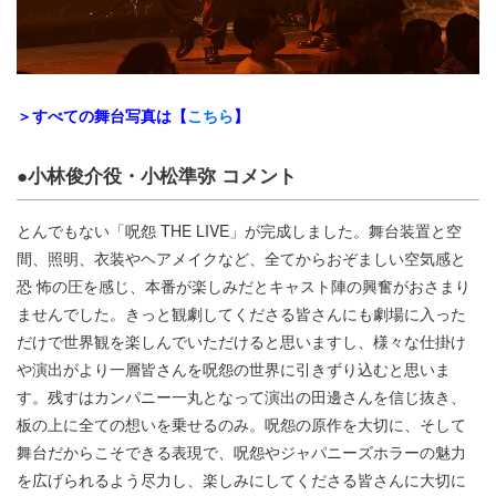
＞すべての舞台写真は【
こちら
】
●小林俊介役・小松準弥 コメント
とんでもない「呪怨 THE LIVE」が完成しました。舞台装置と空
間、照明、衣装やヘアメイクなど、全てからおぞましい空気感と
恐 怖の圧を感じ、本番が楽しみだとキャスト陣の興奮がおさまり
ませんでした。きっと観劇してくださる皆さんにも劇場に入った
だけで世界観を楽しんでいただけると思いますし、様々な仕掛け
や演出がより一層皆さんを呪怨の世界に引きずり込むと思いま
す。残すはカンパニー一丸となって演出の田邊さんを信じ抜き、
板の上に全ての想いを乗せるのみ。呪怨の原作を大切に、そして
舞台だからこそできる表現で、呪怨やジャパニーズホラーの魅力
を広げられるよう尽力し、楽しみにしてくださる皆さんに大切に