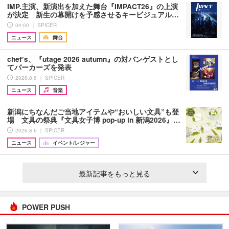
IMP.主演、新演出を加えた舞台『IMPACT26』の上演
が決定 新生の幕開けを予感させるキービジュアル…
04:00 ｜ SPICER
ニュース
舞台
chef’s、『utage 2026 autumn』の対バンゲストとし
てパーカーズを発表
2026.8.6 ｜ SPICER
ニュース
音楽
新潟にちなんだご当地アイテムや“おいしい文具”も登
場 文具の祭典『文具女子博 pop-up in 新潟2026』…
2026.8.6 ｜ SPICER
ニュース
イベント/レジャー
最新記事をもっと見る
POWER PUSH