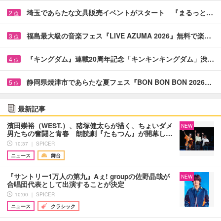
埼玉であらたな文具販売イベントがスタート 『まるっと…
2
位
福島最大級の音楽フェス『LIVE AZUMA 2026』無料で楽…
3
位
『キングダム』連載20周年記念「キンキンキングダム」渋…
4
位
静岡県焼津市であらたな夏フェス『BON BON BON 2026…
5
位
最新記事
濱田崇裕（WEST.）、猪塚健太らが描く、ちょいダメ
NEW
男たちの奮闘と青春 朗読劇『たもつん』が開幕し…
10:37 ｜ SPICER
ニュース
舞台
『サントリー1万人の第九』Aぇ! groupの佐野晶哉が
NEW
合唱団代表として出演することが決定
10:00 ｜ SPICER
ニュース
クラシック