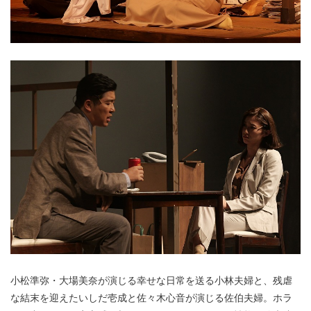
小松準弥・大場美奈が演じる幸せな日常を送る小林夫婦と、残虐
な結末を迎えたいしだ壱成と佐々木心音が演じる佐伯夫婦。ホラ