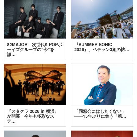
82MAJOR 次世代K-POPボ
『SUMMER SONIC
ーイズグループの“今”を
2026』、ベテラン3組の懐…
訊…
『スタクラ 2026 in 横浜』
「同窓会にはしたくない」
が開幕 今年も多彩なス
――15年ぶりに集う「第…
テ…