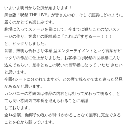
いよいよ明日から公演が始まります！
舞台版「呪怨 THE LIVE」が皆さんの心、そして脳裏にどのように
届くのかとても楽しみです。
劇場に入ってステージを目にして、今までに観たことのないステ
ージの作り、客席との距離感に「これは近すぎるーー！！！」
と、ビックリしました。
音響、照明も合わさり体感 型エンターテイメントという言葉がピ
ッタリの作品に仕上がりました。お客様には呪怨の世界感に入り
込んでもらい、是非ともこの呪いの目撃者になって いただ きたい
と思います。
今回4シートに分かれてますが、どの席で観るかでまた違った発見
があるかと思います。
カンパニーの雰囲気は作品の内容とは打って変わって明るく、と
ても良い雰囲気で本番を迎えられることに感謝
しております。
全14公演、伽椰子の呪いが降りかかることなく無事に完走できる
ことを心から願っています。