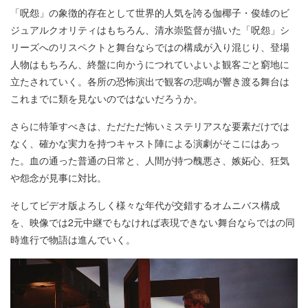
「呪怨」の象徴的存在として世界的人気を誇る伽椰子・俊雄のビ
ジュアルクオリティはもちろん、清水崇監督が描いた「呪怨」シ
リーズへのリスペクトと舞台ならではの構成が入り混じり、登場
人物はもちろん、終盤に向かうにつれていよいよ観客ごと窮地に
立たされていく。各所の恐怖演出で観客の悲鳴が響き渡る舞台は
これまでに類を見ないのではないだろうか。
さらに特筆すべきは、ただただ怖いミステリアスな要素だけでは
なく、確かな実力を持つキャスト陣による演劇がそこにはあっ
た。血の通った普通の日常と、人間が持つ醜悪さ、嫉妬心、狂気
や怨念が見事に対比。
そしてビデオ版よろしく様々な年代が交錯するオムニバス構成
を、映像では2元中継でもなければ表現できない舞台ならではの同
時進行で物語は進んでいく。