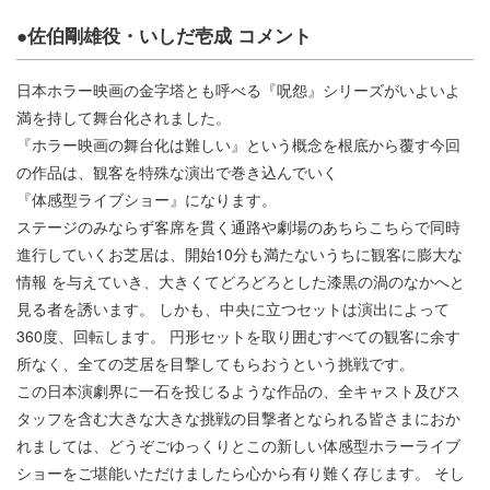
●佐伯剛雄役・いしだ壱成 コメント
日本ホラー映画の金字塔とも呼べる『呪怨』シリーズがいよいよ
満を持して舞台化されました。
『ホラー映画の舞台化は難しい』という概念を根底から覆す今回
の作品は、観客を特殊な演出で巻き込んでいく
『体感型ライブショー』になります。
ステージのみならず客席を貫く通路や劇場のあちらこちらで同時
進行していくお芝居は、開始10分も満たないうちに観客に膨大な
情報 を与えていき、大きくてどろどろとした漆黒の渦のなかへと
見る者を誘います。 しかも、中央に立つセットは演出によって
360度、回転します。 円形セットを取り囲むすべての観客に余す
所なく、全ての芝居を目撃してもらおうという挑戦です。
この日本演劇界に一石を投じるような作品の、全キャスト及びス
タッフを含む大きな大きな挑戦の目撃者となられる皆さまにおか
れましては、どうぞごゆっくりとこの新しい体感型ホラーライブ
ショーをご堪能いただけましたら心から有り難く存じます。 そし