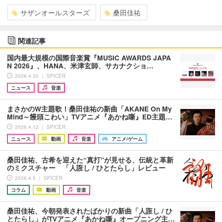
サザンオールスターズ
桑田佳祐
関連記事
国内最大規模の国際音楽賞『MUSIC AWARDS JAPA
N 2026』、HANA、米津玄師、サカナクショ…
2026.4.30 ｜ SPICER
ニュース
音楽
まさかのW主題歌！桑田佳祐の新曲「AKANE On My
Mind～饅頭こわい」TVアニメ『あかね噺』ED主題…
2026.4.12 ｜ SPICER
ニュース
動画
音楽
アニメ/ゲーム
桑田佳祐、古希を迎えた“真打”が見せる、伝統と革新
のミクスチャー 「人誑し / ひとたらし」レビュー
2026.4.5 ｜ SPICER
コラム
動画
音楽
桑田佳祐、今朝発表されたばかりの新曲「人誑し / ひ
とたらし」がTVアニメ『あかね噺』オープニング主…