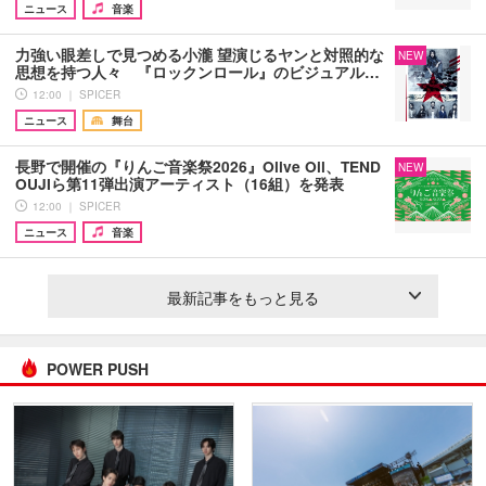
ニュース
音楽
力強い眼差しで見つめる小瀧 望演じるヤンと対照的な
NEW
思想を持つ人々 『ロックンロール』のビジュアル…
12:00 ｜ SPICER
ニュース
舞台
長野で開催の『りんご音楽祭2026』Olive Oil、TEND
NEW
OUJIら第11弾出演アーティスト（16組）を発表
12:00 ｜ SPICER
ニュース
音楽
最新記事をもっと見る
POWER PUSH