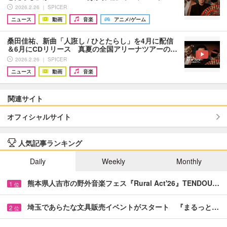
2026.2.26 ｜ SPICER
ニュース
動画
音楽
アニメ/ゲーム
桑田佳祐、新曲「人誑し / ひとたらし」を4月に配信
＆6月にCDリリース 真夏の全国アリーナツアーの…
2026.2.26 ｜ SPICER
ニュース
動画
音楽
関連サイト
オフィシャルサイト
人気記事ランキング
Daily
Weekly
Monthly
熊本県人吉市の野外音楽フェス『Rural Act'26』TENDOU…
1
位
埼玉であらたな文具販売イベントがスタート 『まるっと…
2
位