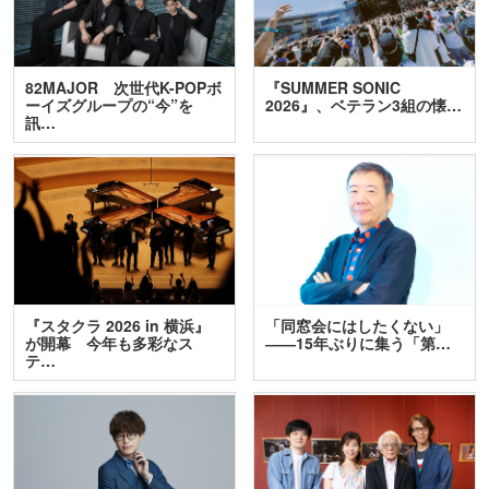
82MAJOR 次世代K-POPボ
『SUMMER SONIC
ーイズグループの“今”を
2026』、ベテラン3組の懐…
訊…
『スタクラ 2026 in 横浜』
「同窓会にはしたくない」
が開幕 今年も多彩なス
――15年ぶりに集う「第…
テ…