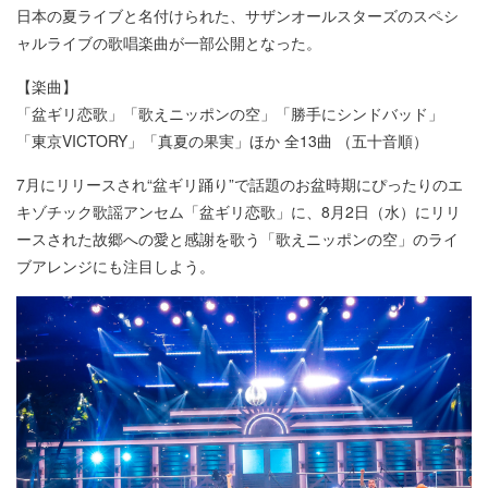
日本の夏ライブと名付けられた、サザンオールスターズのスペシ
ャルライブの歌唱楽曲が一部公開となった。
【楽曲】
「盆ギリ恋歌」「歌えニッポンの空」「勝手にシンドバッド」
「東京VICTORY」「真夏の果実」ほか 全13曲 （五十音順）
7月にリリースされ“盆ギリ踊り”で話題のお盆時期にぴったりのエ
キゾチック歌謡アンセム「盆ギリ恋歌」に、8月2日（水）にリリ
ースされた故郷への愛と感謝を歌う「歌えニッポンの空」のライ
ブアレンジにも注目しよう。