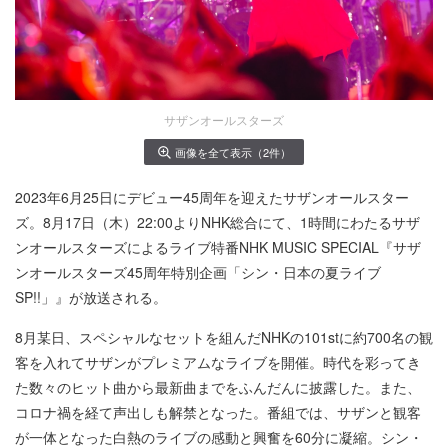
サザンオールスターズ
画像を全て表示（2件）
2023年6月25日にデビュー45周年を迎えたサザンオールスター
ズ。8月17日（木）22:00よりNHK総合にて、1時間にわたるサザ
ンオールスターズによるライブ特番NHK MUSIC SPECIAL『サザ
ンオールスターズ45周年特別企画「シン・日本の夏ライブ
SP!!」』が放送される。
8月某日、スペシャルなセットを組んだNHKの101stに約700名の観
客を入れてサザンがプレミアムなライブを開催。時代を彩ってき
た数々のヒット曲から最新曲までをふんだんに披露した。また、
コロナ禍を経て声出しも解禁となった。番組では、サザンと観客
が一体となった白熱のライブの感動と興奮を60分に凝縮。シン・