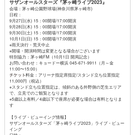
サザンオールスターズ『茅ヶ崎ライブ2023』
会場：茅ヶ崎公園野球場(神奈川県茅ヶ崎市)
日程：
9月27日(水) 15：00開場/17:00開演
9月28日(木) 15：00開場/17:00開演
9月30日(土) 15：00開場/17:00開演
10月1日(日) 15：00開場/17:00開演
※雨天決行・荒天中止
※開場・開演時間は変更となる場合がございます
特別協力：茅ヶ崎FM（10月1日 開局記念）
お問い合わせ：キョードー横浜 045-671-9911（月～金
11:00〜15:00）
料金：アリーナ指定席指定/スタンド立ち位置指定
11,000円（税込）
※スタンド立ち位置指定は、傾斜のある外野側の芝生エリア
で、立見でのご観覧となります
※5歳以上有料／4歳以下で座席が必要な場合は有料となりま
す
【ライブ・ビューイング情報】
サザンオールスターズ「茅ヶ崎ライブ2023」ライブ・ビュー
イング