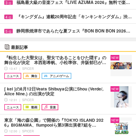
福島最大級の音楽フェス『LIVE AZUMA 2026』無料で楽…
3
位
『キングダム』連載20周年記念「キンキンキングダム」渋…
4
位
静岡県焼津市であらたな夏フェス『BON BON BON 2026…
5
位
最新記事
『転生した大聖女は、聖女であることをひた隠す』の
NEW
舞台化が決定 本西彩希帆、小松準弥、井阪郁巳が…
13:47 ｜ SPICER
ニュース
舞台
アニメ/ゲーム
[ kei ]の8月12日Veats Shibuya公演にShou (Verde/,
NEW
Alice Nine.) の出演が決定
12:31 ｜ SPICER
ニュース
動画
音楽
東京「海の森公園」で開催の『TOKYO ISLAND 202
NEW
6』BIGMAMA、flumpoolら第3弾出演者7組を…
12:00 ｜ SPICER