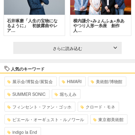
石井琢磨「人生の宝物にな
横内謙介×みょんふぁ×糸あ
るように」 初披露曲やレ
やつり人形一糸座 創作
ア…
人…
さらに読み込む
人気のキーワード
展示会/博覧会/展覧会
HIMARI
美術館/博物館
SUMMER SONIC
堀ちえみ
フィンセント・ファン・ゴッホ
クロード・モネ
ピエール・オーギュスト・ルノワール
東京都美術館
indigo la End