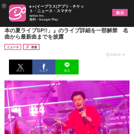
×
e＋(イープラス)アプリ - チケッ
ト・ニュース・スマチケ
表示
eplus inc.
無料 - Google Play
『サザンオールスターズ45周年特別企画「シン・日
本の夏ライブSP!!」』のライブ詳細を一部解禁 名
曲から最新曲までを披露
ニュース
音楽
2023.8.14
ポスト
シェア
送る