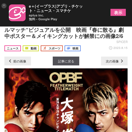
×
e＋(イープラス)アプリ - チケッ
ト・ニュース・スマチケ
表示
eplus inc.
無料 - Google Play
横浜流星 VS 窪田正孝“WBA世界フェザー級タイト
ルマッチ”ビジュアルを公開 映画『春に散る』劇
中ポスター＆メイキングカットが解禁にの画像2/6
SPICER
2023.8.15
ニュース
動画
スポーツ
映画
前の画像
記事に戻る
次の画像