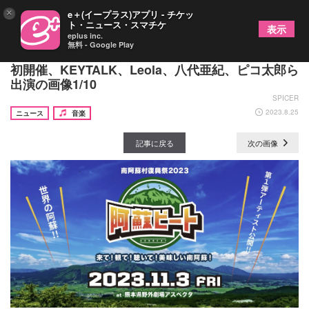
×
e＋(イープラス)アプリ - チケッ
ト・ニュース・スマチケ
表示
eplus inc.
無料 - Google Play
熊本県・南阿蘇村の野外フェス『阿蘇ビート2023』
初開催、KEYTALK、Leola、八代亜紀、ピコ太郎ら
出演の画像1/10
SPICER
2023.8.25
ニュース
音楽
記事に戻る
次の画像