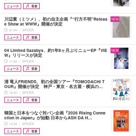
ニュース
音楽
川辺素（ミツメ）、初の自主企画『“行方不明”Releas
NEW
e Show at WWW』開催が決定
21:00 ｜ SPICER
ニュース
音楽
04 Limited Sazabys、約1年8ヶ月ぶりニューEP『VIE
NEW
W』リリースが決定
17:00 ｜ SPICER
ニュース
音楽
清 竜人FRIENDS、初の全国ツアー『TOMODACHI T
OUR』開催が決定 神戸・東京・名古屋・横浜の…
16:00 ｜ SPICER
ニュース
音楽
韓国と日本をつなぐ対バン企画『2026 Rising Conne
ction in Japan』が始動 日本からASH DA H…
14:30 ｜ SPICER
ニュース
音楽