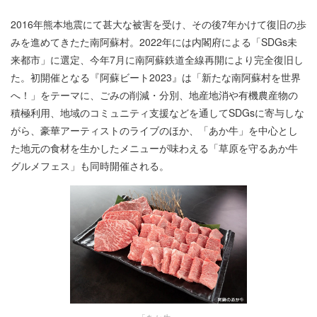
2016年熊本地震にて甚大な被害を受け、その後7年かけて復旧の歩
みを進めてきたた南阿蘇村。2022年には内閣府による「SDGs未
来都市」に選定、今年7月に南阿蘇鉄道全線再開により完全復旧し
た。初開催となる『阿蘇ビート2023』は「新たな南阿蘇村を世界
へ！」をテーマに、ごみの削減・分別、地産地消や有機農産物の
積極利用、地域のコミュニティ支援などを通してSDGsに寄与しな
がら、豪華アーティストのライブのほか、「あか牛」を中心とし
た地元の食材を生かしたメニューが味わえる「草原を守るあか牛
グルメフェス」も同時開催される。