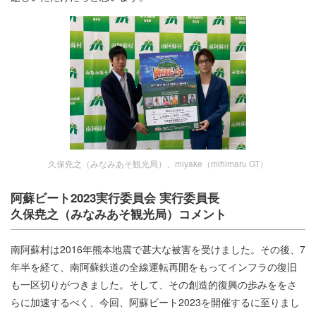
久保尭之（みなみあそ観光局）、miyake（mihimaru GT）
阿蘇ビート2023実行委員会 実行委員長
久保尭之（みなみあそ観光局）コメント
南阿蘇村は2016年熊本地震で甚大な被害を受けました。その後、7
年半を経て、南阿蘇鉄道の全線運転再開をもってインフラの復旧
も一区切りがつきました。そして、その創造的復興の歩みををさ
らに加速するべく、今回、阿蘇ビート2023を開催するに至りまし