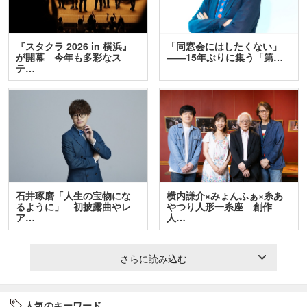
『スタクラ 2026 in 横浜』
「同窓会にはしたくない」
が開幕 今年も多彩なス
――15年ぶりに集う「第…
テ…
石井琢磨「人生の宝物にな
横内謙介×みょんふぁ×糸あ
るように」 初披露曲やレ
やつり人形一糸座 創作
ア…
人…
さらに読み込む
人気のキーワード