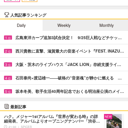
人気記事ランキング
Daily
Weekly
Monthly
広島東洋カープ追加3試合決定！ 9/25巨人戦などチケッ…
1
位
西川貴教に直撃、滋賀最大の音楽イベント『FEST. INAZU…
2
位
大阪・茨木のライブハウス「JACK LION」存続支援ライ…
3
位
石田泰尚×渡辺雄一――破格の“音楽魂”が静かに燃える …
4
位
坂本冬美、歌手生活40周年記念でおくる明治座公演のメイ…
5
位
最新記事
ハク。メジャー1stアルバム『世界が変わる時』の詳
NEW
細発表、アルバムよりオープニングナンバー「渋谷…
21:00 ｜ SPICER