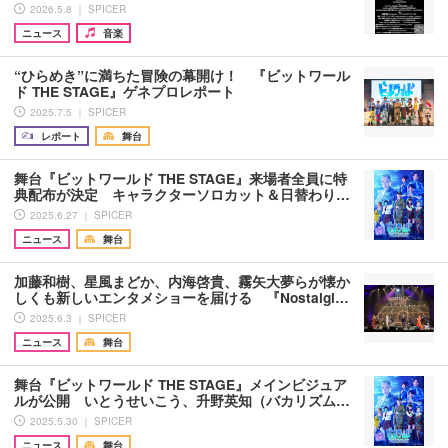
2026.5.8 ｜ SPICER
ニュース
音楽
“ひらめき”に満ちた冒険の幕開け！ 『ビットワール
ド THE STAGE』ゲネプロレポート
2025.7.5 ｜ SPICER
レポート
舞台
舞台『ビットワールド THE STAGE』来場者全員に特
典配布が決定 キャラクターソロカット＆日替わり…
2025.6.27 ｜ SPICER
ニュース
舞台
加藤和樹、星風まどか、内海啓貴、霧矢大夢らが懐か
しくも新しいエンタメショーを届ける 『Nostalgi…
2025.6.3 ｜ SPICER
ニュース
舞台
舞台『ビットワールド THE STAGE』メインビジュア
ルが公開 いとうせいこう、升野英知（バカリズム…
2025.5.30 ｜ SPICER
ニュース
舞台