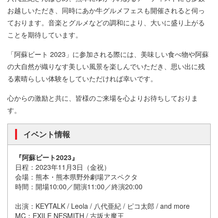
お越しいただき、同時にあか牛グルメフェスも開催されると伺っ
ております。音楽とグルメなどの調和により、大いに盛り上がる
ことを期待しています。
「阿蘇ビート 2023」に参加される際には、美味しい食べ物や阿蘇
の大自然が織りなす美しい風景を楽しんでいただき、思い出に残
る素晴らしい体験をしていただければ幸いです。
心からの激励と共に、皆様のご来場を心よりお待ちしておりま
す。
イベント情報
『阿蘇ビート2023』
日程：2023年11月3日（金祝）
会場：熊本・熊本県野外劇場アスペクタ
時間：開場10:00／開演11:00／終演20:00
出演：KEYTALK / Leola / 八代亜紀 / ピコ太郎 / and more
MC：EXILE NESMITH / 古坂大魔王