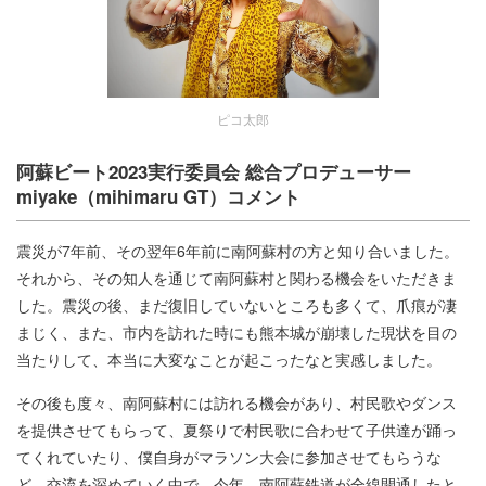
ピコ太郎
阿蘇ビート2023実行委員会 総合プロデューサー
miyake（mihimaru GT）コメント
震災が7年前、その翌年6年前に南阿蘇村の方と知り合いました。
それから、その知人を通じて南阿蘇村と関わる機会をいただきま
した。震災の後、まだ復旧していないところも多くて、爪痕が凄
まじく、また、市内を訪れた時にも熊本城が崩壊した現状を目の
当たりして、本当に大変なことが起こったなと実感しました。
その後も度々、南阿蘇村には訪れる機会があり、村民歌やダンス
を提供させてもらって、夏祭りで村民歌に合わせて子供達が踊っ
てくれていたり、僕自身がマラソン大会に参加させてもらうな
ど、交流を深めていく中で、今年、南阿蘇鉄道が全線開通したと