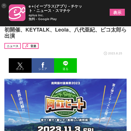
×
e＋(イープラス)アプリ - チケッ
ト・ニュース・スマチケ
表示
eplus inc.
無料 - Google Play
熊本県・南阿蘇村の野外フェス『阿蘇ビート2023』
初開催、KEYTALK、Leola、八代亜紀、ピコ太郎ら
出演
ニュース
音楽
2023.8.25
ポスト
シェア
送る