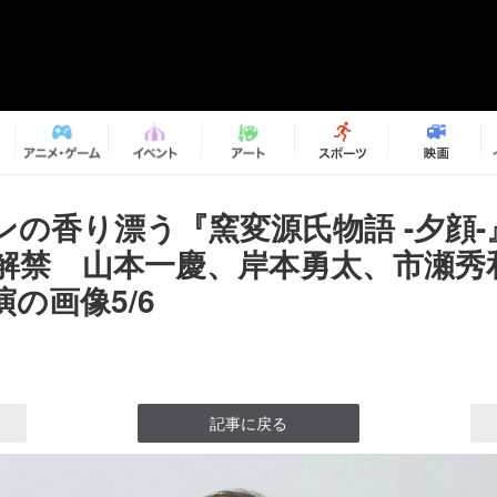
ンの香り漂う『窯変源氏物語 -夕顔
解禁 山本一慶、岸本勇太、市瀬秀
の画像5/6
記事に戻る