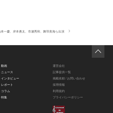
 山本一慶、岸本勇太、市瀬秀和、舞羽美海ら出演
- 動画
運営会社
- ニュース
記事提供一覧
- インタビュー
掲載依頼 / お問い合わせ
- レポート
採用情報
- コラム
利用規約
- 特集
プライバシーポリシー