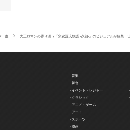
本一慶
大正ロマンの香り漂う『窯変源氏物語 -夕顔-』のビジュアルが解禁
- 音楽
- 舞台
- イベント・レジャー
- クラシック
- アニメ・ゲーム
- アート
- スポーツ
- 映画