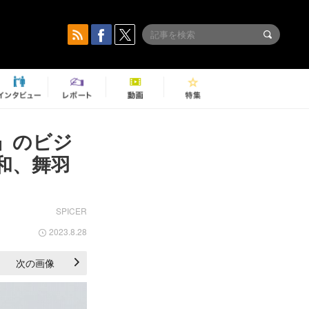
-』のビジ
和、舞羽
SPICER
2023.8.28
次の画像