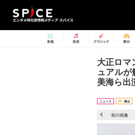
大正ロマ
ュアルが
美海ら出演
ニュース
舞台
前の画像