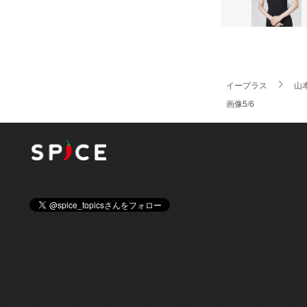
イープラス
山
画像5/6