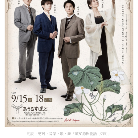
朗読・芝居・音楽・歌・舞『窯変源氏物語 -夕顔-』