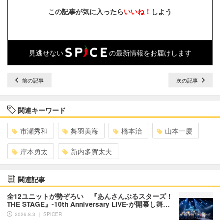
この記事が気に入ったら
いいね！
しよう
見逃せない
の最新情報をお届けします
前の記事
次の記事
関連キーワード
市瀬秀和
舞羽美海
橋本治
山本一慶
岸本勇太
新内多賀太夫
関連記事
全12ユニットが勢ぞろい 『あんさんぶるスターズ！
THE STAGE』-10th Anniversary LIVE-が開幕し舞…
2026.8.3 ｜ SPICER