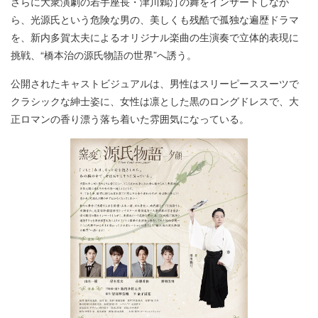
さらに大衆演劇の若手座長・津川鵣汀の舞をインサートしなが
ら、光源氏という危険な男の、美しくも残酷で孤独な遍歴ドラマ
を、新内多賀太夫によるオリジナル楽曲の生演奏で立体的表現に
挑戦、“橋本治の源氏物語の世界”へ誘う。
公開されたキャストビジュアルは、男性はスリーピーススーツで
クラシックな紳士姿に、女性は凛とした黒のロングドレスで、大
正ロマンの香り漂う落ち着いた雰囲気になっている。