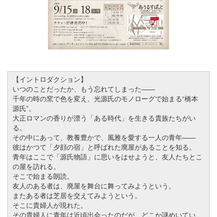
【イントロダクション】
いつのことだったか、もう忘れてしまった——
千年の時の窯で色を変え、光源氏のモノローグで始まる“橋本
源氏”。
大正ロマンの香りが漂う「ある時代」を生きる貴族たちがい
る。
その中にあって、教養豊かで、風雅を愛する一人の青年
——
彼はかつて「夕顔の宿」と呼ばれた廃屋があることを知る。
青年はここで「源氏物語」に思いをはせようと、友人たちとこ
の屋を訪れる。
そこで始まる朗読。
友人のある者は、廃屋を舞台に舞ってみようという。
またある者は芝居を交えてみようという。
そこに貴婦人が現れた。
その貴婦人に青年は近頃出会ったのだが、どこか謎めいてい