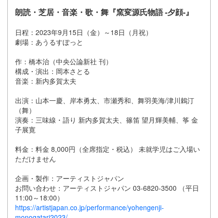
朗読・芝居・音楽・歌・舞『窯変源氏物語 -夕顔-』
日程：2023年9月15日（金）～18日（月祝）
劇場：あうるすぽっと
作：橋本治（中央公論新社 刊）
構成・演出：岡本さとる
音楽：新内多賀太夫
出演：山本一慶、岸本勇太、市瀬秀和、舞羽美海/津川鵣汀
（舞）
演奏：三味線・語り 新内多賀太夫、篠笛 望月輝美輔、筝 金
子展寛
料金：料金 8,000円（全席指定・税込） 未就学児はご入場い
ただけません
企画・製作：アーティストジャパン
お問い合わせ：アーティストジャパン 03-6820-3500 （平日
11:00～18:00）
https://artistjapan.co.jp/performance/yohengenji-
monogatari2023/