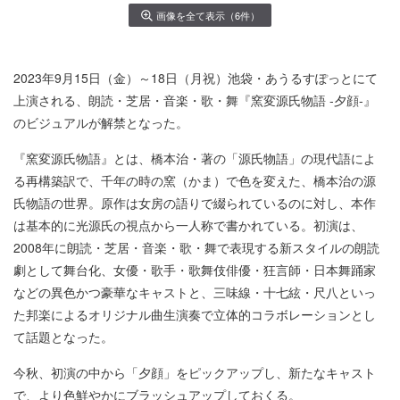
画像を全て表示（6件）
2023年9月15日（金）～18日（月祝）池袋・あうるすぽっとにて
上演される、朗読・芝居・音楽・歌・舞『窯変源氏物語 -夕顔-』
のビジュアルが解禁となった。
『窯変源氏物語』とは、橋本治・著の「源氏物語」の現代語によ
る再構築訳で、千年の時の窯（かま）で色を変えた、橋本治の源
氏物語の世界。原作は女房の語りで綴られているのに対し、本作
は基本的に光源氏の視点から一人称で書かれている。初演は、
2008年に朗読・芝居・音楽・歌・舞で表現する新スタイルの朗読
劇として舞台化、女優・歌手・歌舞伎俳優・狂言師・日本舞踊家
などの異色かつ豪華なキャストと、三味線・十七絃・尺八といっ
た邦楽によるオリジナル曲生演奏で立体的コラボレーションとし
て話題となった。
今秋、初演の中から「夕顔」をピックアップし、新たなキャスト
で、より色鮮やかにブラッシュアップしておくる。