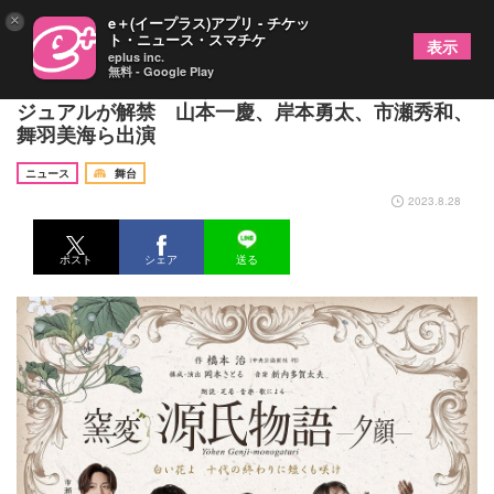
×
e＋(イープラス)アプリ - チケッ
ト・ニュース・スマチケ
表示
eplus inc.
無料 - Google Play
大正ロマンの香り漂う『窯変源氏物語 -夕顔-』のビ
ジュアルが解禁 山本一慶、岸本勇太、市瀬秀和、
舞羽美海ら出演
ニュース
舞台
2023.8.28
ポスト
シェア
送る