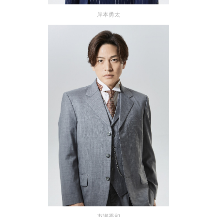
岸本勇太
市瀬秀和