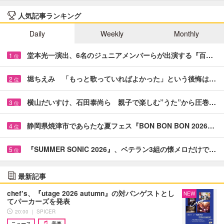
人気記事ランキング
Daily
Weekly
Monthly
堂本光一演出、6名のジュニアメンバーらが出演する『百…
1
位
堀ちえみ 「もっと歌っていればよかった」という後悔は…
2
位
横山だいすけ、石田泰尚ら 親子で楽しむ”うた”から圧巻…
3
位
静岡県焼津市であらたな夏フェス『BON BON BON 2026…
4
位
『SUMMER SONIC 2026』、ベテラン3組の懐メロだけで…
5
位
最新記事
chef’s、『utage 2026 autumn』の対バンゲストとし
NEW
てパーカーズを発表
20:00 ｜ SPICER
ニュース
音楽