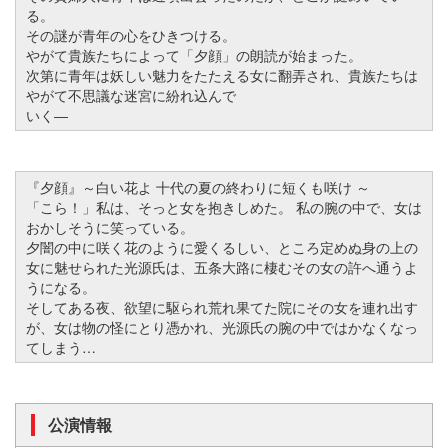
る。
その謎が青年の心をひきつける。
やがて貴族たちによって「夕顔」の朗読が始まった。
次第に青年は妖しい魅力をたたえる女に翻弄され、貴族たちは
やがて不思議な迷宮に紛れ込んで
いく―
『夕顔』～白い花よ 十代の夏の終わりに短くも咲け ～
「こら！」私は、そっと女を抱きしめた。 私の腕の中で、女は
おかしそうに笑っている。
夕闇の中に咲く花のように愛くるしい、ところ定めぬ身の上の
女に魅せられた光源氏は、五条大路に棲むその女の許へ通うよ
うになる。
そしてある夜、欲望に駆られ荒れ果てた院にその女を連れ出す
が、女は物の怪にとり憑かれ、光源氏の腕の中ではかなくなっ
てしまう…
公演情報