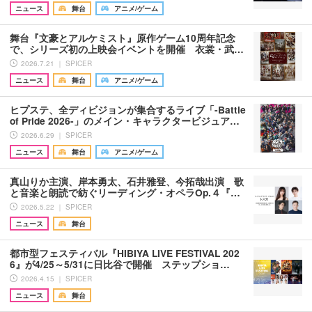
ニュース
舞台
アニメ/ゲーム
舞台『文豪とアルケミスト』原作ゲーム10周年記念
で、シリーズ初の上映会イベントを開催 衣裳・武…
2026.7.21 ｜ SPICER
ニュース
舞台
アニメ/ゲーム
ヒプステ、全ディビジョンが集合するライブ「-Battle
of Pride 2026-」のメイン・キャラクタービジュア…
2026.6.29 ｜ SPICER
ニュース
舞台
アニメ/ゲーム
真山りか主演、岸本勇太、石井雅登、今拓哉出演 歌
と音楽と朗読で紡ぐリーディング・オペラOp.４『…
2026.5.22 ｜ SPICER
ニュース
舞台
都市型フェスティバル『HIBIYA LIVE FESTIVAL 202
6』が4/25～5/31に日比谷で開催 ステップショ…
2026.4.15 ｜ SPICER
ニュース
舞台