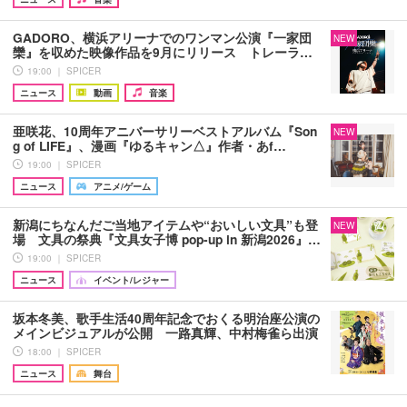
GADORO、横浜アリーナでのワンマン公演『一家団
NEW
欒』を収めた映像作品を9月にリリース トレーラ…
19:00 ｜ SPICER
ニュース
動画
音楽
亜咲花、10周年アニバーサリーベストアルバム『Son
NEW
g of LIFE』、漫画『ゆるキャン△』作者・あf…
19:00 ｜ SPICER
ニュース
アニメ/ゲーム
新潟にちなんだご当地アイテムや“おいしい文具”も登
NEW
場 文具の祭典『文具女子博 pop-up in 新潟2026』…
19:00 ｜ SPICER
ニュース
イベント/レジャー
坂本冬美、歌手生活40周年記念でおくる明治座公演の
メインビジュアルが公開 一路真輝、中村梅雀ら出演
18:00 ｜ SPICER
ニュース
舞台