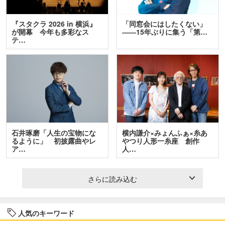
『スタクラ 2026 in 横浜』
「同窓会にはしたくない」
が開幕 今年も多彩なス
――15年ぶりに集う「第…
テ…
石井琢磨「人生の宝物にな
横内謙介×みょんふぁ×糸あ
るように」 初披露曲やレ
やつり人形一糸座 創作
ア…
人…
さらに読み込む
人気のキーワード