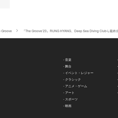
e Groove
『The Groove’23』RUNG HYANG、Deep Sea Diving 
- 音楽
- 舞台
- イベント・レジャー
- クラシック
- アニメ・ゲーム
- アート
- スポーツ
- 映画