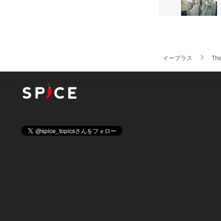
イープラス
Th