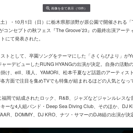
画像を全て表示（10件）
（土）・10月1日（日）に栃木県那須野が原公園で開催される「Think
orest」がコンセプトの秋フェス『The Groove’23』の最終出演ア
イトにて発表された。
ストとして、卒園ソングをテーマにした「さくらびより」がYou
メジャーデビューしたRUNG HYANGの出演が決定。自身の活動
掛け、eill、瑛人、YAMORI、松本千夏など話題のアーティ
各方面で注目を集めTVでも特集が組まれるほどの人気となっ
年に福岡で結成されたロック、R&B、ジャズなどジャンルレスな
な4人組バンド・Deep Sea Diving Club、そのほか、DJ KE
、TAAR、DOMMY、DJ KRO、ナツ・サマーのDJ8組の出演が決