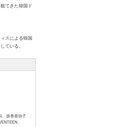
を観てきた韓国ド
ウィスによる韓国
定している。
’S)、坂巻亜弥子
VENTEEN、