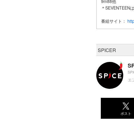
9m88他
＊SEVENTEE
番組サイト：
htt
SPICER
S
SP
エ
ポスト