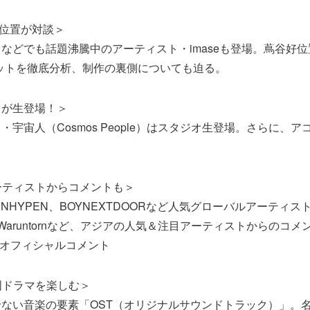
谷好位置が対談＞
などでも話題沸騰中のアーティスト・imaseも登場。蔦谷好位置
ヒットを徹底分析、制作の裏側についても迫る。
ドが生登場！＞
・宇宙人（Cosmos People）はスタジオ生登場。さらに、
。
アーティストからコメントも＞
、ENHYPEN、BOYNEXTDOORなど人気グローバルアーティ
 Waruntornなど、アジアの人気＆注目アーティストからのコ
Nはオフィシャルコメント
国ドラマを楽しむ＞
ない音楽の要素「OST（オリジナルサウンドトラック）」。