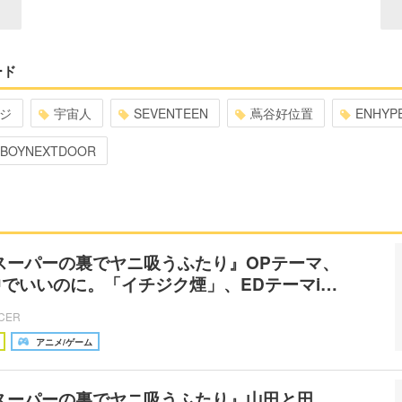
ード
ジ
宇宙人
SEVENTEEN
蔦谷好位置
ENHYP
BOYNEXTDOOR
スーパーの裏でヤニ吸うふたり』OPテーマ、
でいいのに。「イチジク煙」、EDテーマi…
ICER
アニメ/ゲーム
スーパーの裏でヤニ吸うふたり』山田と田