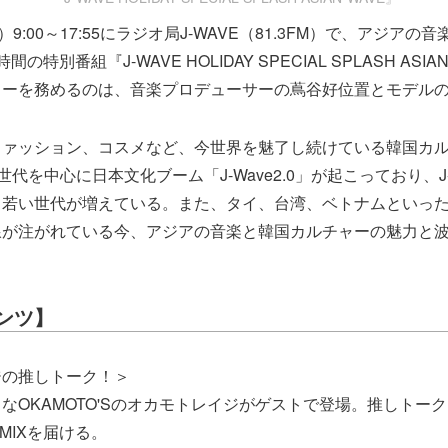
）9:00～17:55にラジオ局J-WAVE（81.3FM）で、アジア
の特別番組『J-WAVE HOLIDAY SPECIAL SPLASH ASI
ーを務めるのは、音楽プロデューサーの蔦谷好位置とモデルのe
ファッション、コスメなど、今世界を魅了し続けている韓国カ
代を中心に日本文化ブーム「J-Wave2.0」が起こっており、J
る若い世代が増えている。また、タイ、台湾、ベトナムといっ
線が注がれている今、アジアの音楽と韓国カルチャーの魅力と
ンツ】
ジの推しトーク！＞
なOKAMOTO'Sのオカモトレイジがゲストで登場。推しトーク
P MIXを届ける。