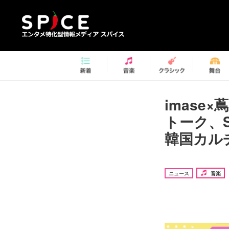
imas
トーク、
韓国カル
ニュース
音楽