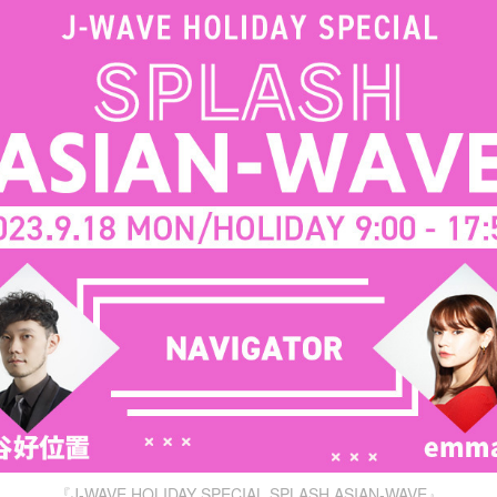
『J-WAVE HOLIDAY SPECIAL SPLASH ASIAN-WAVE』