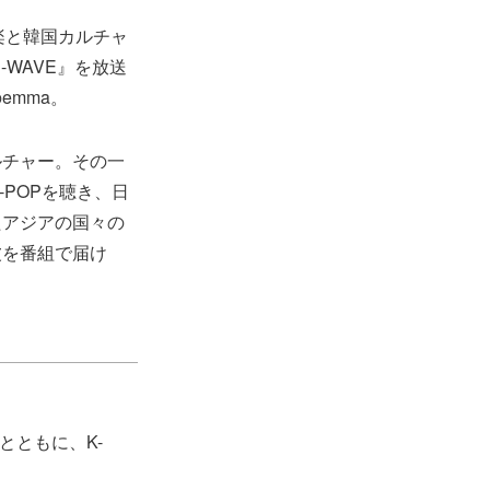
の音楽と韓国カルチャ
AN-WAVE』を放送
mma。
ルチャー。その一
-POPを聴き、日
たアジアの国々の
波を番組で届け
とともに、K-