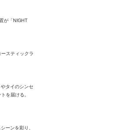
が「NIGHT
アコースティックラ
ストやタイのシンセ
メントを届ける。
名シーンを彩り、