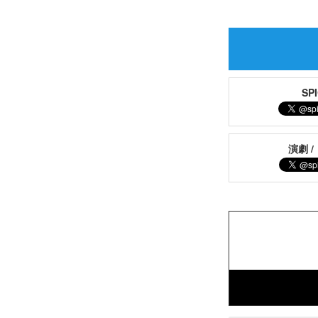
S
演劇 /