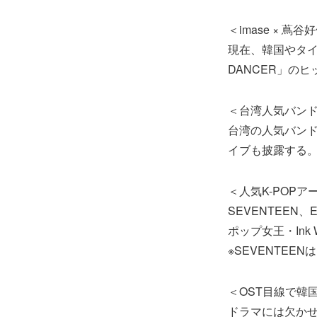
＜imase × 蔦
現在、韓国やタイ
DANCER」の
＜台湾人気バン
台湾の人気バンド
イブも披露する
＜人気K-POP
SEVENTEEN
ポップ女王・Ink
※SEVENTEE
＜OST目線で韓
ドラマには欠かせ