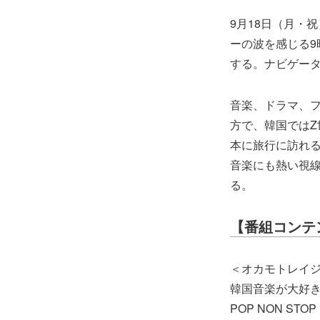
9月18日（月・祝
ーの波を感じる9時間
する。ナビゲータ
音楽、ドラマ、
方で、韓国ではZ世
本に旅行に訪れ
音楽にも熱い視
る。
【番組コンテ
＜オカモトレイ
韓国音楽が大好き
POP NON STO