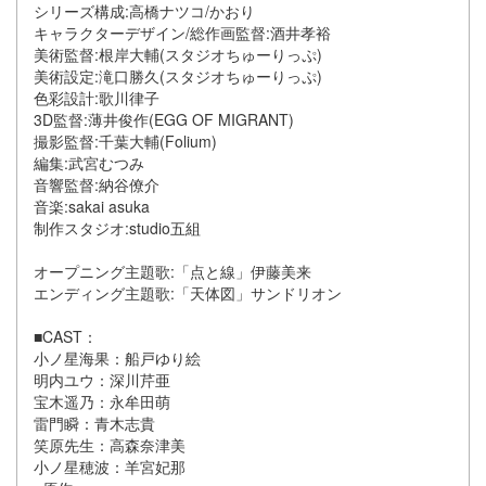
シリーズ構成:高橋ナツコ/かおり
キャラクターデザイン/総作画監督:酒井孝裕
美術監督:根岸大輔(スタジオちゅーりっぷ)
美術設定:滝口勝久(スタジオちゅーりっぷ)
色彩設計:歌川律子
3D監督:薄井俊作(EGG OF MIGRANT)
撮影監督:千葉大輔(Folium)
編集:武宮むつみ
音響監督:納谷僚介
音楽:sakai asuka
制作スタジオ:studio五組
オープニング主題歌:「点と線」伊藤美来
エンディング主題歌:「天体図」サンドリオン
■CAST：
小ノ星海果：船戸ゆり絵
明内ユウ：深川芹亜
宝木遥乃：永牟田萌
雷門瞬：青木志貴
笑原先生：高森奈津美
小ノ星穂波：羊宮妃那