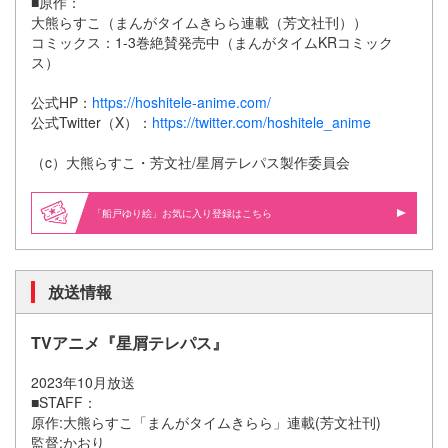
■原作：
大熊らすこ（まんがタイムきらら連載（芳文社刊））
コミックス：1-3巻絶賛発売中（まんがタイムKRコミック
ス）
公式HP：
https://hoshitele-anime.com/
公式Twitter（X）：
https://twitter.com/hoshitele_anime
（c）大熊らすこ・芳文社/星屑テレパス製作委員会
「船戸ゆり絵」お気に入り登録はこちら
放送情報
TVアニメ『星屑テレパス』
2023年10月放送
■STAFF：
原作:大熊らすこ「まんがタイムきらら」連載(芳文社刊)
監督:かおり