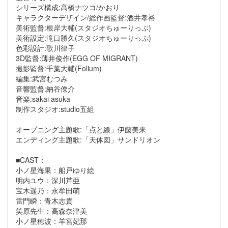
シリーズ構成:高橋ナツコ/かおり
キャラクターデザイン/総作画監督:酒井孝裕
美術監督:根岸大輔(スタジオちゅーりっぷ)
美術設定:滝口勝久(スタジオちゅーりっぷ)
色彩設計:歌川律子
3D監督:薄井俊作(EGG OF MIGRANT)
撮影監督:千葉大輔(Folium)
編集:武宮むつみ
音響監督:納谷僚介
音楽:sakai asuka
制作スタジオ:studio五組
オープニング主題歌:「点と線」伊藤美来
エンディング主題歌:「天体図」サンドリオン
■CAST：
小ノ星海果：船戸ゆり絵
明内ユウ：深川芹亜
宝木遥乃：永牟田萌
雷門瞬：青木志貴
笑原先生：高森奈津美
小ノ星穂波：羊宮妃那