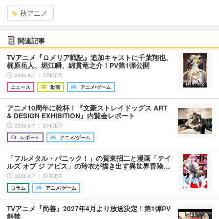
秋アニメ
関連記事
TVアニメ『ロメリア戦記』追加キャストに千葉翔也、
梶原岳人、堀江瞬、綿貫竜之介！PV第1弾公開
2026.8.7 ｜ SPICER
ニュース
動画
アニメ/ゲーム
アニメ10周年に乾杯！『文豪ストレイドッグス ART
& DESIGN EXHIBITION』内覧会レポート
2026.8.7 ｜ SPICER
レポート
アニメ/ゲーム
「フルメタル・パニック！」の賀東招二と漫画「テイ
ルズ オブ ジ アビス」の玲衣が描き出す異世界冒険…
2026.8.7 ｜ SPICER
コラム
アニメ/ゲーム
TVアニメ『尚善』2027年4月より放送決定！第1弾PV
解禁