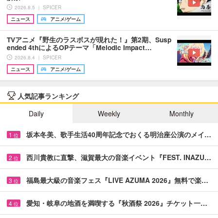
2026.8.5 ｜ SPICER
ニュース
アニメ/ゲーム
TVアニメ『野生のラスボスが現れた！』第2期、Susp
ended 4thによるOPテーマ「Melodic Impact…
2026.8.4 ｜ SPICER
ニュース
アニメ/ゲーム
人気記事ランキング
Daily
Weekly
Monthly
坂本冬美、歌手生活40周年記念でおくる明治座公演のメイ…
1
位
西川貴教に直撃、滋賀最大の音楽イベント『FEST. INAZU…
2
位
福島最大級の音楽フェス『LIVE AZUMA 2026』無料で楽…
3
位
愛知・岐阜の地酒を満喫する『秋酒祭 2026』チケット一…
4
位