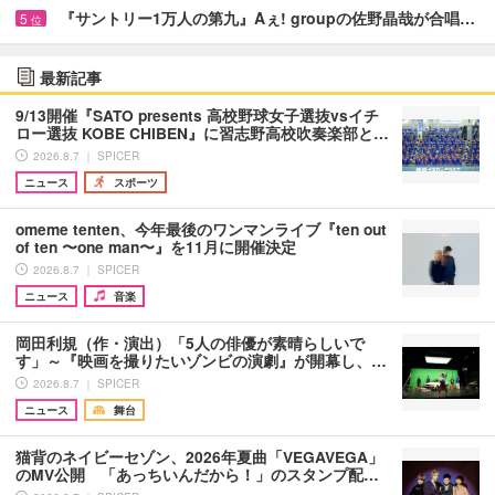
『サントリー1万人の第九』Aぇ! groupの佐野晶哉が合唱…
5
位
最新記事
9/13開催『SATO presents 高校野球女子選抜vsイチ
ロー選抜 KOBE CHIBEN』に習志野高校吹奏楽部と…
2026.8.7 ｜ SPICER
ニュース
スポーツ
omeme tenten、今年最後のワンマンライブ『ten out
of ten 〜one man〜』を11月に開催決定
2026.8.7 ｜ SPICER
ニュース
音楽
岡田利規（作・演出）「5人の俳優が素晴らしいで
す」～『映画を撮りたいゾンビの演劇』が開幕し、…
2026.8.7 ｜ SPICER
ニュース
舞台
猫背のネイビーセゾン、2026年夏曲「VEGAVEGA」
のMV公開 「あっちいんだから！」のスタンプ配…