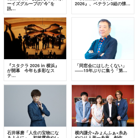
ーイズグループの“今”を
2026』、ベテラン3組の懐…
訊…
『スタクラ 2026 in 横浜』
「同窓会にはしたくない」
が開幕 今年も多彩なス
――15年ぶりに集う「第…
テ…
石井琢磨「人生の宝物にな
横内謙介×みょんふぁ×糸あ
るように」 初披露曲やレ
やつり人形一糸座 創作