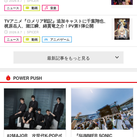
2026.8.7 ｜ SPICER
ニュース
動画
音楽
TVアニメ『ロメリア戦記』追加キャストに千葉翔也、
梶原岳人、堀江瞬、綿貫竜之介！PV第1弾公開
2026.8.7 ｜ SPICER
ニュース
動画
アニメ/ゲーム
最新記事をもっと見る
POWER PUSH
82MAJOR 次世代K-POPボ
『SUMMER SONIC