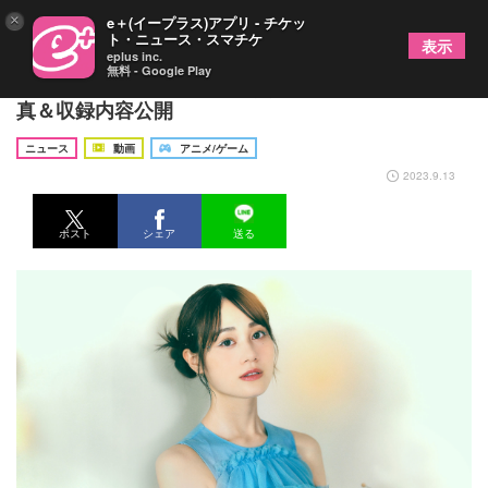
×
e＋(イープラス)アプリ - チケッ
ト・ニュース・スマチケ
表示
eplus inc.
無料 - Google Play
伊藤美来、11thシングル「点と線」のジャケット写
真＆収録内容公開
ニュース
動画
アニメ/ゲーム
2023.9.13
ポスト
シェア
送る