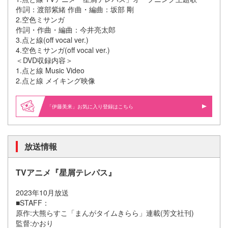
作詞：渡部紫緒 作曲・編曲：坂部 剛
2.空色ミサンガ
作詞・作曲・編曲：今井亮太郎
3.点と線(off vocal ver.)
4.空色ミサンガ(off vocal ver.)
＜DVD収録内容＞
1.点と線 Music Video
2.点と線 メイキング映像
「伊藤美来」お気に入り登録はこちら
放送情報
TVアニメ『星屑テレパス』
2023年10月放送
■STAFF：
原作:大熊らすこ「まんがタイムきらら」連載(芳文社刊)
監督:かおり