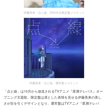
伊藤美来「点と線」DVD付き限定盤ジャケット
伊藤美来「点と線」通常盤ジャケット
「点と線」は10月から放送されるTVアニメ『星屑テレパス』オー
プニング主題歌。限定盤は凛とした表情を見せる伊藤美来の美し
さが目を引くデザインとなり、通常盤はTVアニメ『星屑テレパ