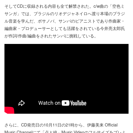
そしてCDに収録される内容も全て解禁された。c/w曲の「空色ミ
サンガ」では、ブラジルのリオデジャネイロへ渡り本場のブラジ
ル音楽を学んだ、ボサノバ、サンバのピアニストであり作曲家・
編曲家・プロデューサーとしても活躍をされている今井亮太郎氏
が作詞/作曲/編曲をされたサンバに挑戦している。
さらに、CD発売日の10月11日の21時から、伊藤美来 Official
Music Channelにて「点と線」Music Videoのフルサイズをプレミ