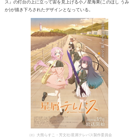
ス』の灯台の上に立って宙を見上げる小ノ星海果(このほし うみ
か)が描き下ろされたデザインとなっている。
（c）大熊らすこ・芳文社/星屑テレパス製作委員会