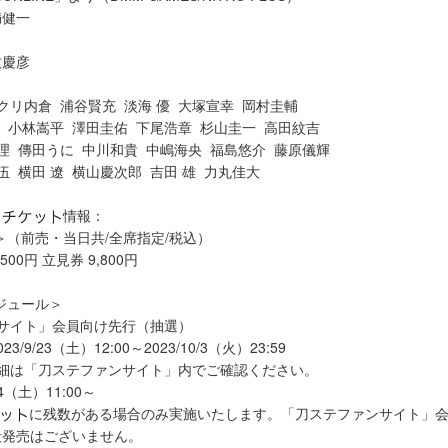
満健一
牧慶彦
クリ内倉 浦谷賢充 淡海 優 大塚宣幸 岡村圭輔
介 小林嵩平 澤田圭佑 下尾浩章 杉山圭一 高田紋吉
理 傳田うに 中川和貴 中嶋海央 福島悠介 藤原儀輝
伍 横田 遼 横山慶次郎 吉田 雄 力丸佳大
）
情報：
＞（前売・当日共/全席指定/税込）
500円 立見券 9,800円
ジュール＞
サイト」会員向け先行（抽選）
/9/23（土）12:00～2023/10/3（火）23:59
詳細は「刀ステファンサイト」内でご確認ください。
4（土）11:00～
に残数がある場合のみ実施いたします。「刀ステファンサイト」
般発売はございません。