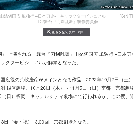
姥切国広 単独行 –日本刀史- キャラクタービジュアル (C)NITRO 
LLC/舞台『刀剣乱舞』製作委員会
画像を全て表示（2件）
～11月に上演される、舞台『刀剣乱舞』山姥切国広 単独行 –日本
ャラクタービジュアルが解禁となった。
国広役の荒牧慶彦がメインとなる作品。2023年10月7日（土）～
洲 銀河劇場、10月26日（木）～11月5日（日）京都・京都劇場
2日（日）福岡・キャナルシティ劇場にて行われるが、この度、
月3日（金・祝）13:00回、京都劇場となる。