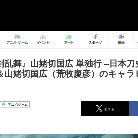
剣乱舞』山姥切国広 単独行 –日本刀
＆山姥切国広（荒牧慶彦）のキャラ
アニメ/ゲーム
ポスト