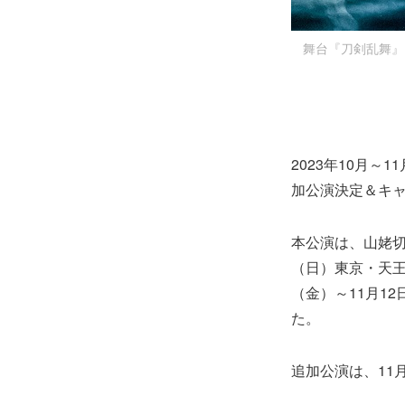
舞台『刀剣乱舞』山
2023年10月
加公演決定＆キ
本公演は、山姥切
（日）東京・天王
（金）～11月1
た。
追加公演は、11