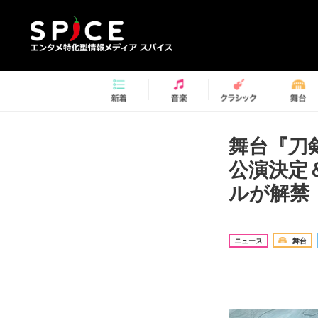
舞台『刀
公演決定
ルが解禁
ニュース
舞台