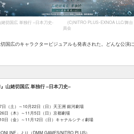
切国広 単独行 –日本刀史- (C)NITRO PLUS･EXNOA LLC/
員会
姥切国広のキャラクタービジュアルも発表された。どんな公演
』山姥切国広 単独行 –日本刀史–
0月7日（土）～10月22日（日）天王洲 銀河劇場
0月26日（木）～11月5日（日）京都劇場
1月10日（金）～11月12日（日）キャナルシティ劇場
LINE」より（DMM GAMES/NITRO PLUS）