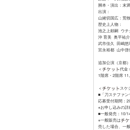
脚本・演出：末
出演：
山姥切国広：荒
歴史上人物：
池之上頼嗣 ウチ
沖 育美 奥平祐
武市佳久 田嶋悠
宮永裕都 山中啓
追加公演（京都
＜
代金
1階席・2階席 11,
＜
スケ
■「刀ステファン
応募受付期間：2023
※お申し込みの
■一般発売：10/1
※一般販売は
売した場合、一