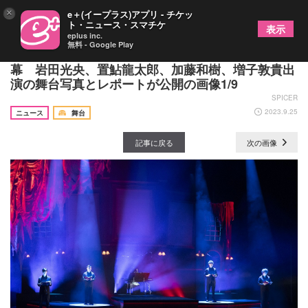
×
e＋(イープラス)アプリ - チケッ
ト・ニュース・スマチケ
表示
eplus inc.
無料 - Google Play
リーディングシアター『アドレナリンの夜』が開
幕 岩田光央、置鮎龍太郎、加藤和樹、増子敦貴出
演の舞台写真とレポートが公開の画像1/9
SPICER
2023.9.25
ニュース
舞台
記事に戻る
次の画像