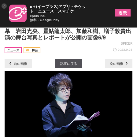
×
e＋(イープラス)アプリ - チケッ
ト・ニュース・スマチケ
表示
eplus inc.
無料 - Google Play
リーディングシアター『アドレナリンの夜』が開
幕 岩田光央、置鮎龍太郎、加藤和樹、増子敦貴出
演の舞台写真とレポートが公開の画像6/9
SPICER
2023.9.25
ニュース
舞台
前の画像
記事に戻る
次の画像