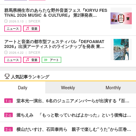
群馬県桐生市のあらたな野外音楽フェス『KIRYU FES
TIVAL 2026 MUSIC ＆ CULTURE』 第2弾発表…
2026.5.13 ｜ SPICER
ニュース
音楽
アートと音楽の都市型フェスティバル『DEFOAMAT
2026』出演アーティストのラインナップを発表 東…
2026.4.22 ｜ SPICER
ニュース
音楽
アート
人気記事ランキング
Daily
Weekly
Monthly
堂本光一演出、6名のジュニアメンバーらが出演する『百…
1
位
堀ちえみ 「もっと歌っていればよかった」という後悔は…
2
位
横山だいすけ、石田泰尚ら 親子で楽しむ”うた”から圧巻…
3
位