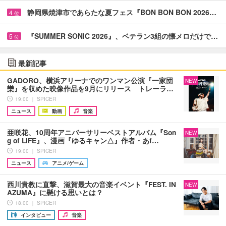
静岡県焼津市であらたな夏フェス『BON BON BON 2026…
4
位
『SUMMER SONIC 2026』、ベテラン3組の懐メロだけで…
5
位
最新記事
GADORO、横浜アリーナでのワンマン公演『一家団
NEW
欒』を収めた映像作品を9月にリリース トレーラ…
19:00 ｜ SPICER
ニュース
動画
音楽
亜咲花、10周年アニバーサリーベストアルバム『Son
NEW
g of LIFE』、漫画『ゆるキャン△』作者・あf…
19:00 ｜ SPICER
ニュース
アニメ/ゲーム
西川貴教に直撃、滋賀最大の音楽イベント『FEST. IN
NEW
AZUMA』に懸ける思いとは？
18:00 ｜ SPICER
インタビュー
音楽