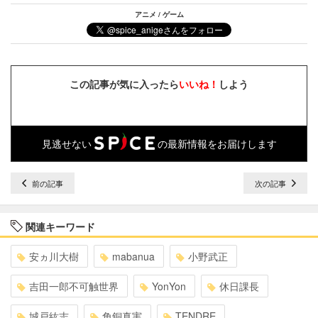
アニメ / ゲーム
この記事が気に入ったら
いいね！
しよう
見逃せない
の最新情報をお届けします
前の記事
次の記事
関連キーワード
安ヵ川大樹
mabanua
小野武正
吉田一郎不可触世界
YonYon
休日課長
城戸紘志
角銅真実
TENDRE