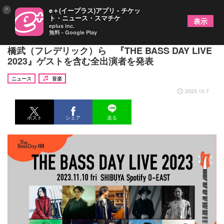
×
e＋(イープラス)アプリ - チケッ
ト・ニュース・スマチケ
表示
eplus inc.
無料 - Google Play
YonYon、mabanua、小野武正（KEYTALK）、高
橋武（フレデリック）ら 『THE BASS DAY LIVE
2023』ゲストを含む全出演者を発表
ニュース
音楽
2023.10.7
ポスト
シェア
送る