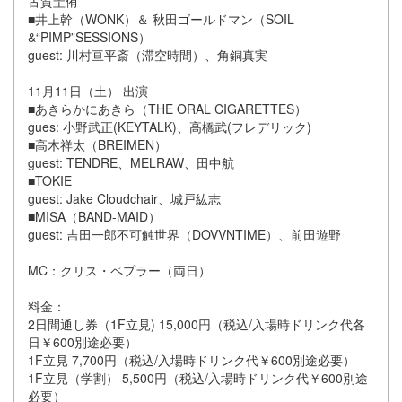
古賀圭侑
■井上幹（WONK）＆ 秋田ゴールドマン（SOIL
&“PIMP”SESSIONS）
guest: 川村亘平斎（滞空時間）、角銅真実
11月11日（土） 出演
■あきらかにあきら（THE ORAL CIGARETTES）
gues: 小野武正(KEYTALK)、高橋武(フレデリック)
■高木祥太（BREIMEN）
guest: TENDRE、
MELRAW
、田中航
■TOKIE
guest: Jake Cloudchair、城戸紘志
■MISA（BAND-MAID）
guest: 吉田一郎不可触世界（DOVVNTIME）、前田遊野
MC：クリス・ペプラー（両日）
料金：
2日間通し券（1F立見) 15,000円（税込/入場時ドリンク代各
日￥600別途必要）
1F立見 7,700円（税込/入場時ドリンク代￥600別途必要）
1F立見（学割） 5,500円（税込/入場時ドリンク代￥600別途
必要）