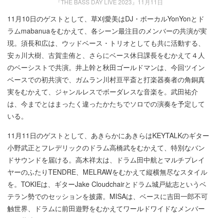
『THE BASS DAY LIVE 2023』11月11日
11月10日のゲストとして、草刈愛美はDJ・ボーカルYonYonとド
ラムmabanuaをむかえて、各シーン最注目のメンバーの共演が実
現。須長和広は、ウッドベース・トリオとしても共に活動する、
安ヵ川大樹、古賀圭侑と、さらにベース休日課長をむかえて４人
のベーシストで共演。井上幹と秋田ゴールドマンは、今回ツイン
ベースでの初共演で、ガムラン川村亘平斎と打楽器奏者の角銅真
実をむかえて、ジャンルレスでボーダレスな音楽を。武田祐介
は、今までとはまったく違ったかたちでソロでの演奏を予定して
いる。
11月11日のゲストとして、あきらかにあきらはKEYTALKのギター
小野武正とフレデリックのドラム高橋武をむかえて、特別なバン
ドサウンドを届ける。高木祥太は、ドラム田中航とマルチプレイ
ヤーのふたりTENDRE、MELRAWをむかえて縦横無尽なスタイル
を。TOKIEは、ギターJake Cloudchairとドラム城戸紘志というベ
テラン勢でのセッションを披露。MISAは、ベースに吉田一郎不可
触世界、ドラムに前田遊野をむかえてワールドワイドなメンバー