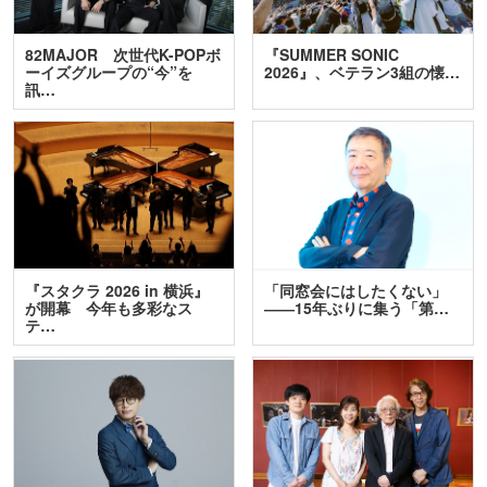
82MAJOR 次世代K-POPボ
『SUMMER SONIC
ーイズグループの“今”を
2026』、ベテラン3組の懐…
訊…
『スタクラ 2026 in 横浜』
「同窓会にはしたくない」
が開幕 今年も多彩なス
――15年ぶりに集う「第…
テ…