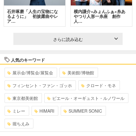
石井琢磨「人生の宝物にな
横内謙介×みょんふぁ×糸あ
るように」 初披露曲やレ
やつり人形一糸座 創作
ア…
人…
さらに読み込む
人気のキーワード
展示会/博覧会/展覧会
美術館/博物館
フィンセント・ファン・ゴッホ
クロード・モネ
東京都美術館
ピエール・オーギュスト・ルノワール
ミレー
HIMARI
SUMMER SONIC
堀ちえみ