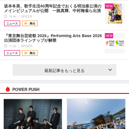
坂本冬美、歌手生活40周年記念でおくる明治座公演の
NEW
メインビジュアルが公開 一路真輝、中村梅雀ら出演
18:00 ｜ SPICER
ニュース
舞台
『東京舞台芸術祭 2026』Performing Arts Base 2026
NEW
出演団体ラインナップが解禁
17:35 ｜ SPICER
ニュース
舞台
最新記事をもっと見る
POWER PUSH