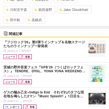
川村亘平斎
前田遊野
Jake Cloudchair
田中航
高橋武
関連記事
『フジロック'26』第5弾ラインナップ＆名物ステージ
たちのラインナップ一挙発表
2026.6.5 ｜ SPICER
ニュース
音楽
茨城の野外音楽フェス『GFB’26（つくばロックフェ
ス）』 TENDRE、DYGL、YONA YONA WEEKEND…
2026.5.22 ｜ SPICER
ニュース
音楽
ゲスの極み乙女×indigo la End それぞれのタフな現
在地を鳴らした2マン『Music Splash!! 』1日目を…
2026.5.21 ｜ SPICER
レポート
音楽